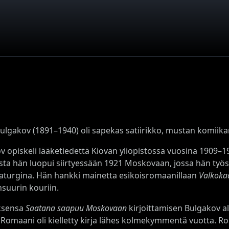
Bulgakov (1891–1940) oli sapekas satiirikko, mustan komiika
v opiskeli lääketiedettä Kiovan yliopistossa vuosina 1909–19
ta hän luopui siirtyessään 1921 Moskovaan, jossa hän työske
aturgina. Hän hankki mainetta esikoisromaanillaan
Valkokaa
nsuurin kouriin.
ksensa
Saatana saapuu Moskovaan
kirjoittamisen Bulgakov alo
 Romaani oli kielletty kirja lähes kolmekymmentä vuotta. Ro