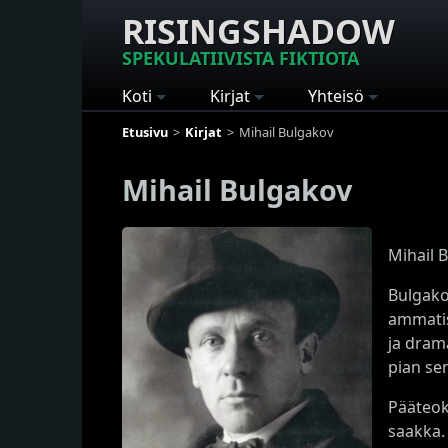
RISINGSHADOW
SPEKULATIIVISTA FIKTIOTA
Koti
Kirjat
Yhteisö
Etusivu
Kirjat
Mihail Bulgakov
Mihail Bulgakov
Mihail 
Bulgako
ammatis
ja dram
pian se
Pääteo
saakka.