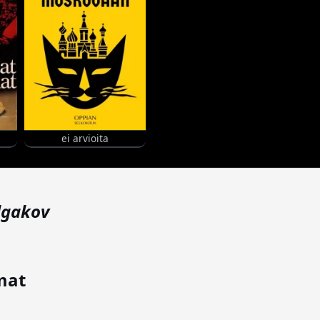
ei arvioita
lgakov
mat