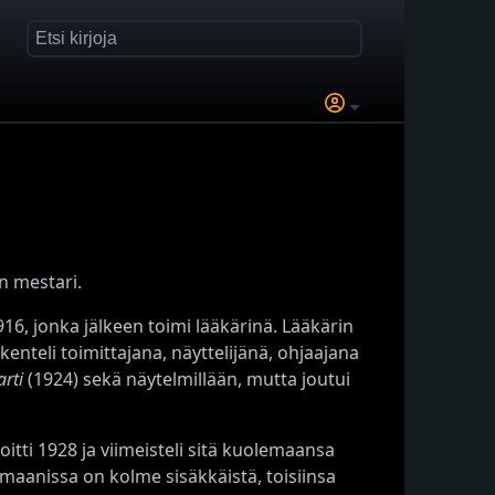
n mestari.
16, jonka jälkeen toimi lääkärinä. Lääkärin
nteli toimittajana, näyttelijänä, ohjaajana
rti
(1924) sekä näytelmillään, mutta joutui
itti 1928 ja viimeisteli sitä kuolemaansa
maanissa on kolme sisäkkäistä, toisiinsa