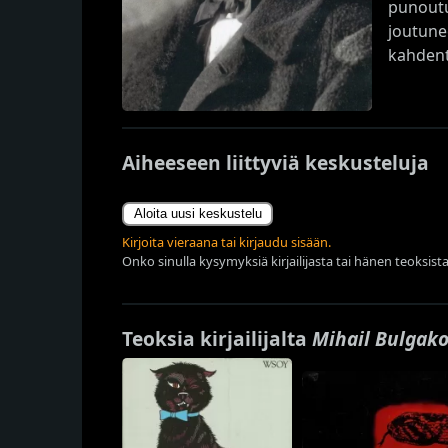
punoutu
joutunee
kahdent
Aiheeseen liittyviä keskusteluja
Aloita uusi keskustelu
Kirjoita vieraana tai kirjaudu sisään.
Onko sinulla kysymyksiä kirjailijasta tai hänen teoksista
Teoksia kirjailijalta
Mihail Bulgak