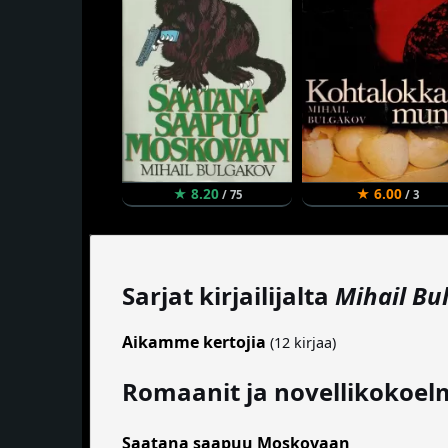
★ 8.20
★ 6.00
/ 75
/ 3
Sarjat kirjailijalta
Mihail Bu
Aikamme kertojia
(12 kirjaa)
Romaanit ja novellikokoel
Saatana saapuu Moskovaan