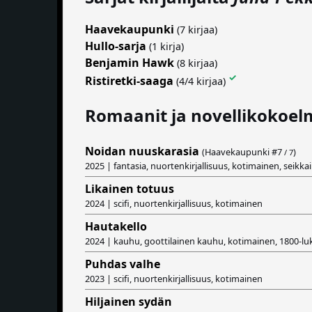
Haavekaupunki
(7 kirjaa)
Hullo-sarja
(1 kirja)
Benjamin Hawk
(8 kirjaa)
✓
Ristiretki-saaga
(4/4 kirjaa)
Romaanit ja novellikokoel
Noidan nuuskarasia
(Haavekaupunki #
7
)
/ 7
2025 | fantasia, nuortenkirjallisuus, kotimainen, seikkai
Likainen totuus
2024 | scifi, nuortenkirjallisuus, kotimainen
Hautakello
2024 | kauhu, goottilainen kauhu, kotimainen, 1800-lu
Puhdas valhe
2023 | scifi, nuortenkirjallisuus, kotimainen
Hiljainen sydän