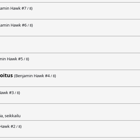
jamin Hawk #
7
)
/ 8
jamin Hawk #
6
)
/ 8
min Hawk #
5
)
/ 8
oitus
(Benjamin Hawk #
4
)
/ 8
Hawk #
3
)
/ 8
, seikkailu
 Hawk #
2
)
/ 8