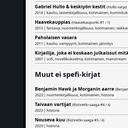
Gabriel Hullo & keskiyön kestit
(Hullo-sarja)
2014 | kauhu, lastenkirjallisuus, kotimainen, kummituk
Haavekauppias
(Haavekaupunki #
1
)
/ 7
2013 | fantasia, nuortenkirjallisuus, kotimainen, seikkai
Paholaisen vasara
2011 | kauhu, vampyyrit, kotimainen, jännitys
Kirjailija, joka ei koskaan julkaissut mi
2007 | scifi, novellikokoelma, kotimainen, mainstream
Muut ei spefi-kirjat
Benjamin Hawk ja Morganin aarre
(Benja
2023 | nuortenkirjallisuus, kotimainen, historia
Taivaan vartijat
(Ristiretki-saaga #
4
)
/ 4
2023 | historia
Nouseva kuu
(Ristiretki-saaga #
3
)
/ 4
2023 | historia