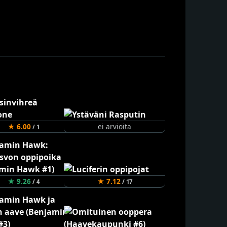
★ 6.00
ei arvioita
/ 1
★ 9.26
★ 7.12
/ 4
/ 17