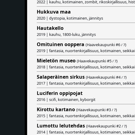
2022 | kauhu, kotimainen, zombit, rikoskirjallisuus, his
Hukkuva maa
2020 | dystopia, kotimainen, jännitys
Hautakello
2019 | kauhu, 1800-luku, jännitys
Omituinen ooppera
(Haavekaupunki #
6
)
/ 7
2019 | fantasia, nuortenkirjallisuus, kotimainen, seikkai
Mieletön museo
(Haavekaupunki #
5
)
/ 7
2018 | fantasia, nuortenkirjallisuus, kotimainen, seikkai
Salaperäinen sirkus
(Haavekaupunki #
4
)
/ 7
2017 | fantasia, nuortenkirjallisuus, kotimainen, seikkai
Luciferin oppipojat
2016 | scifi, kotimainen, kyborgit
Kirottu kartano
(Haavekaupunki #
3
)
/ 7
2015 | fantasia, nuortenkirjallisuus, kotimainen, seikkai
Lumottu lelutehdas
(Haavekaupunki #
2
)
/ 7
2014 | fantasia, nuortenkirjallisuus, kotimainen, seikkai