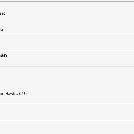
set
lu
tään
min Hawk #
8
)
/ 8