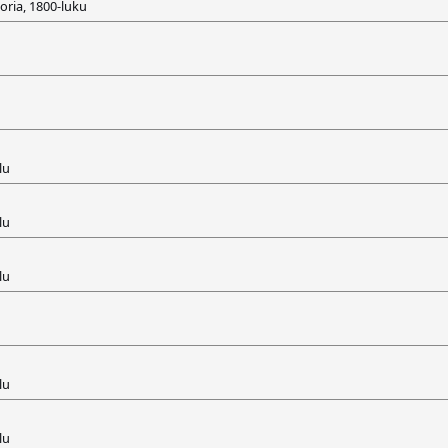
toria, 1800-luku
lu
lu
lu
lu
lu