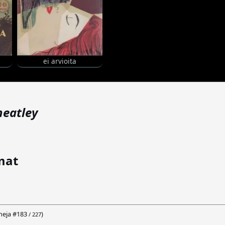
ei arvioita
eatley
mat
neja #
183
)
/ 227