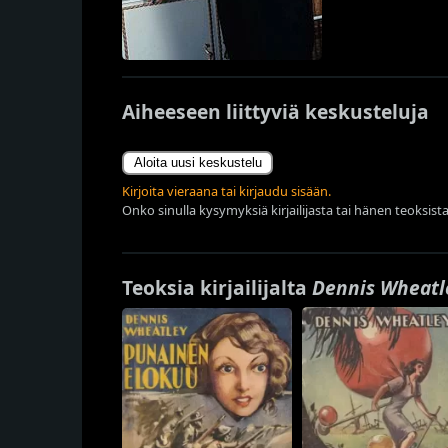
Aiheeseen liittyviä keskusteluja
Aloita uusi keskustelu
Kirjoita vieraana tai kirjaudu sisään.
Onko sinulla kysymyksiä kirjailijasta tai hänen teoksista
Teoksia kirjailijalta
Dennis Wheatl