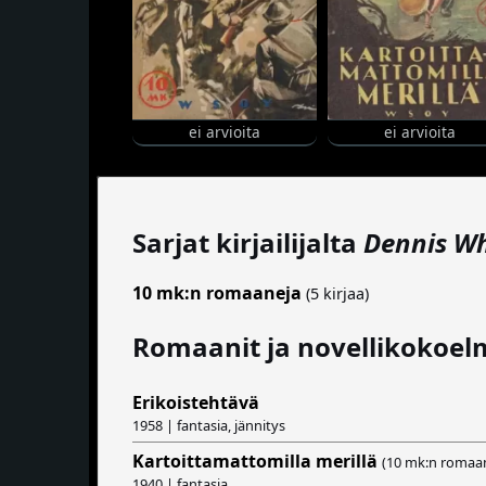
ei arvioita
ei arvioita
Sarjat kirjailijalta
Dennis Wh
10 mk:n romaaneja
(5 kirjaa)
Romaanit ja novellikokoel
Erikoistehtävä
1958 | fantasia, jännitys
Kartoittamattomilla merillä
(10 mk:n romaa
1940 | fantasia