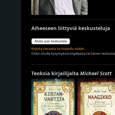
Aiheeseen liittyviä keskusteluja
Aloita uusi keskustelu
Kirjoita vieraana tai kirjaudu sisään.
Onko sinulla kysymyksiä kirjailijasta tai hänen teoksista
Teoksia kirjailijalta
Michael Scott