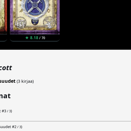
★ 8.18
/ 70
cott
isuudet
(3 kirjaa)
mat
t #
3
)
/ 3
suudet #
2
)
/ 3