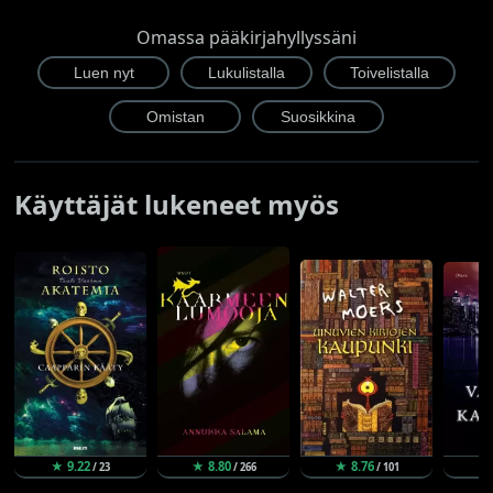
Omassa pääkirjahyllyssäni
Käyttäjät lukeneet myös
★ 9.22
★ 8.80
★ 8.76
★
/ 23
/ 266
/ 101