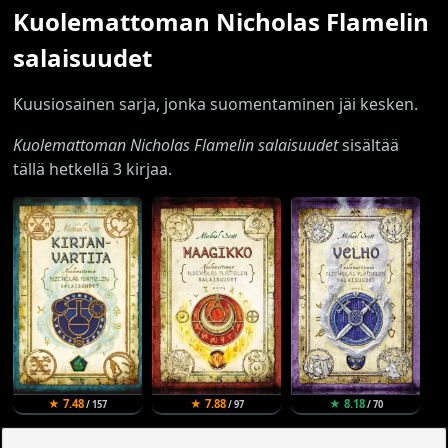
Kuolemattoman Nicholas Flamelin
salaisuudet
Kuusiosainen sarja, jonka suomentaminen jäi kesken.
Kuolemattoman Nicholas Flamelin salaisuudet
sisältää
tällä hetkellä 3 kirjaa.
★ 7.48
★ 7.88
★ 8.18
/ 157
/ 97
/ 70