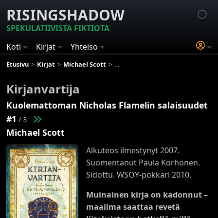
RISINGSHADOW
SPEKULATIIVISTA FIKTIOTA
Koti
Kirjat
Yhteisö
Etusivu
Kirjat
Michael Scott
Kuolemattoman Nicholas Flameli
Kirjanvartija
Kuolemattoman Nicholas Flamelin salaisuudet
#1
/ 3
Michael Scott
Alkuteos ilmestynyt 2007.
Suomentanut Paula Korhonen.
Sidottu. WSOY-pokkari 2010.
Muinainen kirja on kadonnut –
maailma saattaa revetä