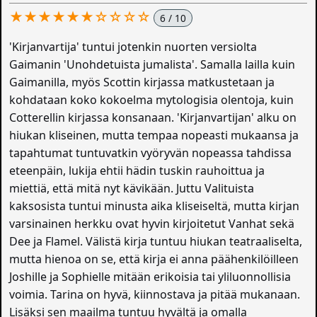
★★★★★★☆☆☆☆
6 / 10
'Kirjanvartija' tuntui jotenkin nuorten versiolta
Gaimanin 'Unohdetuista jumalista'. Samalla lailla kuin
Gaimanilla, myös Scottin kirjassa matkustetaan ja
kohdataan koko kokoelma mytologisia olentoja, kuin
Cotterellin kirjassa konsanaan. 'Kirjanvartijan' alku on
hiukan kliseinen, mutta tempaa nopeasti mukaansa ja
tapahtumat tuntuvatkin vyöryvän nopeassa tahdissa
eteenpäin, lukija ehtii hädin tuskin rauhoittua ja
miettiä, että mitä nyt kävikään. Juttu Valituista
kaksosista tuntui minusta aika kliseiseltä, mutta kirjan
varsinainen herkku ovat hyvin kirjoitetut Vanhat sekä
Dee ja Flamel. Välistä kirja tuntuu hiukan teatraaliselta,
mutta hienoa on se, että kirja ei anna päähenkilöilleen
Joshille ja Sophielle mitään erikoisia tai yliluonnollisia
voimia. Tarina on hyvä, kiinnostava ja pitää mukanaan.
Lisäksi sen maailma tuntuu hyvältä ja omalla