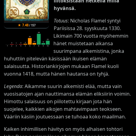
liitoksistaan hetkellä millä
hyvänsä.
Totuus
: Nicholas Flamel syntyi
★
7.48
/
157
Pariisissa 28. syyskuuta 1330.
64
Likimain 700 vuotta myöhemmin
39
23
hänet muistetaan aikansa
10
9
5
3
3
1
1
2
3
4
5
6
7
8
9
10
suurimpana alkemistina, jonka
huhuttiin pitelevän käsissään ikuisen elämän
salaisuutta. Historiankirjojen mukaan Flamel kuoli
vuonna 1418, mutta hänen hautansa on tyhjä.
Legenda
: Aikamme suurin alkemisti elää, mutta vain
vuosisatojen ajan nauttimansa elämän eliksiirin voimin.
Himottu salaisuus on piilotettu kirjaan jota hän
suojelee, kaikkien aikojen mahtavimpaan teokseen.
Vääriin käsiin joutuessaan se tuhoaa koko maailman.
Kaiken inhimillisen hävitys on myös alhaisen tohtori