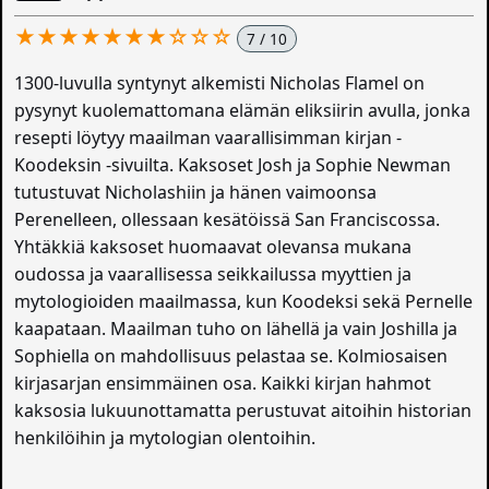
★★★★★★★☆☆☆
7 / 10
1300-luvulla syntynyt alkemisti Nicholas Flamel on
pysynyt kuolemattomana elämän eliksiirin avulla, jonka
resepti löytyy maailman vaarallisimman kirjan -
Koodeksin -sivuilta. Kaksoset Josh ja Sophie Newman
tutustuvat Nicholashiin ja hänen vaimoonsa
Perenelleen, ollessaan kesätöissä San Franciscossa.
Yhtäkkiä kaksoset huomaavat olevansa mukana
oudossa ja vaarallisessa seikkailussa myyttien ja
mytologioiden maailmassa, kun Koodeksi sekä Pernelle
kaapataan. Maailman tuho on lähellä ja vain Joshilla ja
Sophiella on mahdollisuus pelastaa se. Kolmiosaisen
kirjasarjan ensimmäinen osa. Kaikki kirjan hahmot
kaksosia lukuunottamatta perustuvat aitoihin historian
henkilöihin ja mytologian olentoihin.