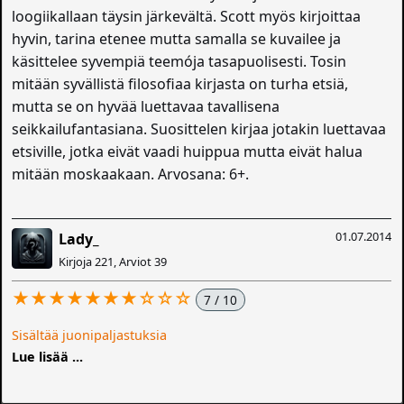
loogiikallaan täysin järkevältä. Scott myös kirjoittaa
hyvin, tarina etenee mutta samalla se kuvailee ja
käsittelee syvempiä teemója tasapuolisesti. Tosin
mitään syvällistä filosofiaa kirjasta on turha etsiä,
mutta se on hyvää luettavaa tavallisena
seikkailufantasiana. Suosittelen kirjaa jotakin luettavaa
etsiville, jotka eivät vaadi huippua mutta eivät halua
mitään moskaakaan. Arvosana: 6+.
01.07.2014
Lady_
Kirjoja 221, Arviot 39
★★★★★★★☆☆☆
7 / 10
Sisältää juonipaljastuksia
Lue lisää ...