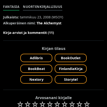
FANTASIA
NUORTENKIRJALLISUUS
Julkaistu:
tammikuu 23, 2008 (
WSOY
)
Alkuperäinen nimi:
The Alchemyst
Kirja-arviot ja kommentit (11)
Kirjan tilaus
Adlibris
BookOutlet
BookBeat
FinlandiaKirja
Nextory
Storytel
Arvosanani kirjalle
☆
☆
☆
☆
☆
☆
☆
☆
☆
☆