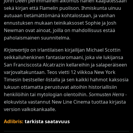
John Deen perimmäinen aikomus hänen kaapatessaan
sekä kirjan että Flamelin puolison. Ihmiskunta uinuu
autuaan tietämättömänä kohtalostaan, ja vanhan
ennustuksen mukaan teinikaksoset Sophie ja Josh
Newman ovat ainoat, joilla on mahdollisuus estää
paholaismainen suunnitelma.
Kirjanvartija
on irlantilaisen kirjailijan Michael Scottin
seikkailuhenkinen fantasiaromaani, joka vie lukijansa
San Franciscosta Alcatrazin kellareihin ja salaperäiseen
varjovaltakuntaan. Teos vietti 12 viikkoa New York
Timesin bestseller-listalla ja sen kaikki hahmot kaksosia
lukuun ottamatta perustuvat aitoihin historiallisiin
henkilöihin tai mytologian olentoihin.
Sormusten Herra
-
elokuvista vastannut New Line Cinema tuottaa kirjasta
version valkokankaalle.
Adlibris:
tarkista saatavuus