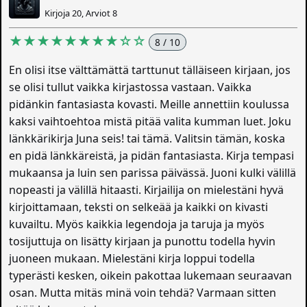
Kirjoja 20, Arviot 8
★★★★★★★★☆☆
8 / 10
En olisi itse välttämättä tarttunut tälläiseen kirjaan, jos
se olisi tullut vaikka kirjastossa vastaan. Vaikka
pidänkin fantasiasta kovasti. Meille annettiin koulussa
kaksi vaihtoehtoa mistä pitää valita kumman luet. Joku
länkkärikirja Juna seis! tai tämä. Valitsin tämän, koska
en pidä länkkäreistä, ja pidän fantasiasta. Kirja tempasi
mukaansa ja luin sen parissa päivässä. Juoni kulki välillä
nopeasti ja välillä hitaasti. Kirjailija on mielestäni hyvä
kirjoittamaan, teksti on selkeää ja kaikki on kivasti
kuvailtu. Myös kaikkia legendoja ja taruja ja myös
tosijuttuja on lisätty kirjaan ja punottu todella hyvin
juoneen mukaan. Mielestäni kirja loppui todella
typerästi kesken, oikein pakottaa lukemaan seuraavan
osan. Mutta mitäs minä voin tehdä? Varmaan sitten