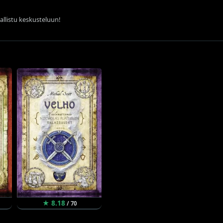
sallistu keskusteluun!
★ 8.18
/ 70