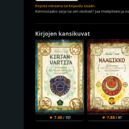
Kirjoita vieraana tai kirjaudu sisään.
Kiinnostaako sarja tai sen teokset? Jaa mielipiteesi ja o
Kirjojen kansikuvat
★ 7.48
★ 7.88
/ 157
/ 97