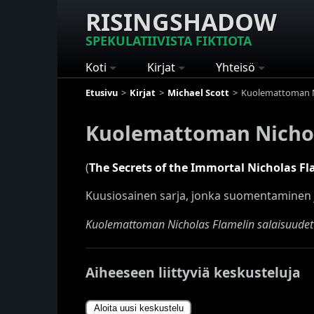
RISINGSHADOW
SPEKULATIIVISTA FIKTIOTA
Koti
Kirjat
Yhteisö
Etusivu
Kirjat
Michael Scott
Kuolemattoman Ni
Kuolemattoman Nichol
(
The Secrets of the Immortal Nicholas F
Kuusiosainen sarja, jonka suomentaminen j
Kuolemattoman Nicholas Flamelin salaisuudet
Aiheeseen liittyviä keskusteluja
Aloita uusi keskustelu