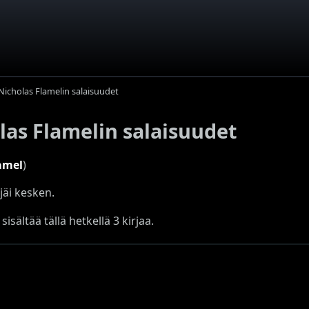
cholas Flamelin salaisuudet
as Flamelin salaisuudet
lamel
)
äi kesken.
sisältää tällä hetkellä 3 kirjaa.