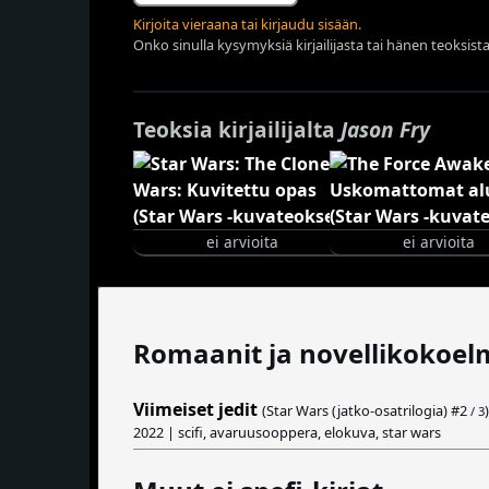
Kirjoita vieraana tai kirjaudu sisään.
Onko sinulla kysymyksiä kirjailijasta tai hänen teoksista
Teoksia kirjailijalta
Jason Fry
ei arvioita
ei arvioita
Romaanit ja novellikokoel
Viimeiset jedit
(Star Wars (jatko-osatrilogia) #
2
)
/ 3
2022 | scifi, avaruusooppera, elokuva, star wars