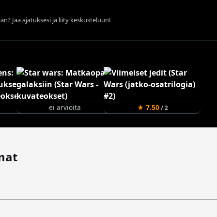
an? Jaa ajatuksesi ja liity keskusteluun!
ei arvioita
★ 7.50
/ 2
mat