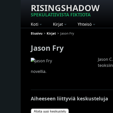
RISINGSHADOW
SPEKULATIIVISTA FIKTIOTA
Koti
Kirjat
Yhteisö
Etusivu
Kirjat
Jason Fry
Jason Fry
Jason C.
teoksii
novellia.
Aiheeseen liittyviä keskusteluja
Aloita uusi keskustelu