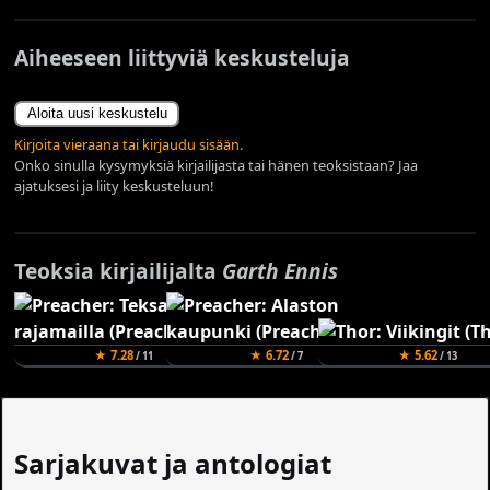
Aiheeseen liittyviä keskusteluja
Aloita uusi keskustelu
Kirjoita vieraana tai kirjaudu sisään.
Onko sinulla kysymyksiä kirjailijasta tai hänen teoksistaan? Jaa
ajatuksesi ja liity keskusteluun!
Teoksia kirjailijalta
Garth Ennis
★ 7.28
★ 6.72
★ 5.62
/ 11
/ 7
/ 13
Sarjakuvat ja antologiat