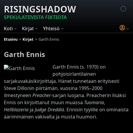
RISINGSHADOW
SPEKULATIIVISTA FIKTIOTA
Koti
Kirjat
Yhteisö
Etusivu
Kirjat
Garth Ennis
Garth Ennis
Garth Ennis (s. 1970) on
pohjoisirlantilainen
sarjakuvakäsikirjoittaja. Hänet tunnetaan erityisesti
Steve Dillonin piirtämän, vuosina 1995–2000
ilmestyneen
Preacher
-sarjan luojana. Preacherin lisäksi
Ennis on kirjoittanut muun muassa
Tuomaria
,
Hellblazeria
ja
Judge Dreddiä
. Ennisin tyylille on ominaista
äärimmäinen väkivalta ja musta huumori.