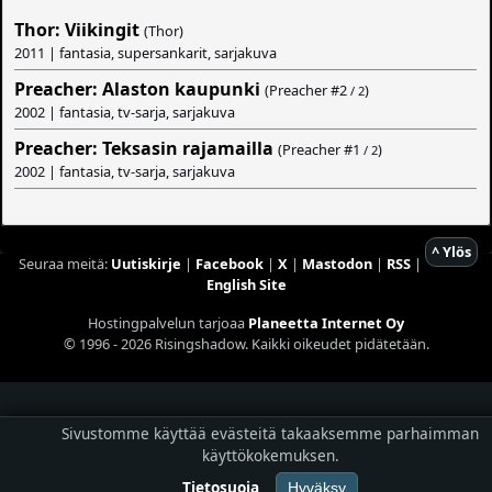
Thor: Viikingit
(Thor)
2011 | fantasia, supersankarit, sarjakuva
Preacher: Alaston kaupunki
(Preacher #
2
)
/ 2
2002 | fantasia, tv-sarja, sarjakuva
Preacher: Teksasin rajamailla
(Preacher #
1
)
/ 2
2002 | fantasia, tv-sarja, sarjakuva
^ Ylös
Seuraa meitä:
Uutiskirje
|
Facebook
|
X
|
Mastodon
|
RSS
|
English Site
Hostingpalvelun tarjoaa
Planeetta Internet Oy
© 1996 - 2026 Risingshadow. Kaikki oikeudet pidätetään.
Sivustomme käyttää evästeitä takaaksemme parhaimman
käyttökokemuksen.
Tietosuoja
Hyväksy