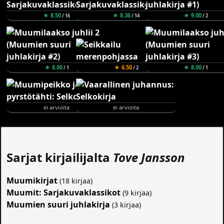
★ 8.50
★ 8.36
★ 9.00
/ 16
/ 14
/ 2
★ 8.00
★ 6.50
★ 8.00
/ 1
/ 2
/ 1
ei arvioita
ei arvioita
Sarjat kirjailijalta
Tove Jansson
Muumikirjat
(18 kirjaa)
Muumit: Sarjakuvaklassikot
(9 kirjaa)
Muumien suuri juhlakirja
(3 kirjaa)