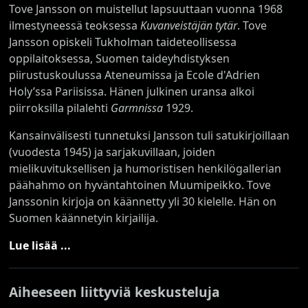
Tove Jansson on muistellut lapsuuttaan vuonna 1968
ilmestyneessä teoksessa
Kuvanveistäjän tytär
. Tove
Jansson opiskeli Tukholman taideteollisessa
oppilaitoksessa, Suomen taideyhdistyksen
piirustuskoulussa Ateneumissa ja Ecole d'Adrien
Holy’ssa Pariisissa. Hänen julkinen uransa alkoi
piirroksilla pilalehti
Garmnissa
1929.
Kansainvälisesti tunnetuksi Jansson tuli satukirjoillaan
(vuodesta 1945) ja sarjakuvillaan, joiden
mielikuvituksellisen ja humoristisen henkilögallerian
päähahmo on hyväntahtoinen Muumipeikko. Tove
Janssonin kirjoja on käännetty yli 30 kielelle. Hän on
Suomen käännetyin kirjailija.
Lue lisää ...
Aiheeseen liittyviä keskusteluja