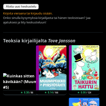
Aloita uusi keskustelu
Kirjoita vieraana tai kirjaudu sisään.
Onko sinulla kysymyksiä kirjailijasta tai hänen teoksistaan? Jaa
ajatuksesi ja liity keskusteluun!
Teoksia kirjailijalta
Tove Jansson
★ 8.38
★ 8.14
★ 8.00
/ 86
/ 166
/ 124