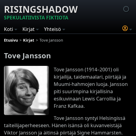
RISINGSHADOW
SPEKULATIIVISTA FIKTIOTA
Koti
Kirjat
Yhteisö
Etusivu
Kirjat
Tove Jansson
Tove Jansson
Tove Jansson (1914–2001) oli
kirjailija, taidemaalari, piirtäjä ja
Muumi-hahmojen luoja. Jansson
piti suurimpina kirjallisina
esikuvinaan Lewis Carrollia ja
Franz Kafkaa.
Tove Jansson syntyi Helsingissä
taiteilijaperheeseen. Hänen isänsä oli kuvanveistäjä
Viktor Jansson ja äitinsä piirtäjä Signe Hammarsten.