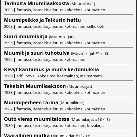
Tarinoita Muumilaaksosta
(Muumikirjat)
2003 | fantasia, lastenkirjallisuus, kokoelma, kotimainen
Muumipeikko ja Taikurin hattu
2003 | fantasia, lastenkirjallisuus, kotimainen, selkokieli
Suuri muumikirja
(Muumikirjat)
1995 | fantasia, lastenkirjallisuus, kokoelma, kotimainen
Muumit ja suuri tuhotulva
(Muumikirjat #
1
)
/ 13
1992 | fantasia, lastenkirjallisuus, kotimainen
Kevyt kantamus ja muita kertomuksia
1989 | scifi, novellikokoelma, kotimainen, mainstream
Takaisin Muumilaaksoon
(Muumikirjat)
1988 | fantasia, lastenkirjallisuus, kokoelma, kotimainen
Muumiperheen tarina
(Muumikirjat)
1987 | fantasia, lastenkirjallisuus, kokoelma, kotimainen
Outo vieras muumitalossa
(Muumikirjat #
13
)
/ 13
1980 | fantasia, lastenkirjallisuus, kotimainen, kuvakirja
Vaarallinen matka
(Muumikirjat #
12
)
/ 13