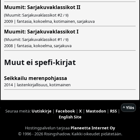
Muumit: Sarjakuvaklassikot II
(Muumit: Sarjakuvaklassikot #
2
)
/ 9
2009 | fantasia, kokoelma, kotimainen, sarjakuva
Muumit: Sarjakuvaklassikot I
(Muumit: Sarjakuvaklassikot #
1
)
/ 9
2008 | fantasia, kokoelma, sarjakuva
Muut ei spefi-kirjat
Seikkailu merenpohjassa
2014 | lastenkirjallisuus, kotimainen
^ Ylös
Seuraa meitä:
Uutiskirje
|
Facebook
|
X
|
Mastodon
|
RSS
|
English Site
Hostingpalvelun tarjoaa
Planeetta Internet Oy
© 1996 - 2026 Risingshadow. Kaikki oikeudet pidätetään.