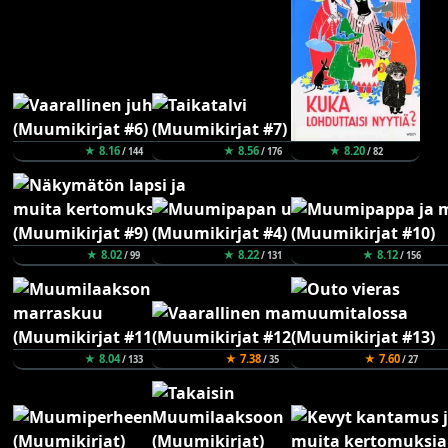
★ 8.16
★ 8.56
★ 8.20
/ 144
/ 176
/ 82
★ 8.02
★ 8.22
★ 8.12
/ 99
/ 131
/ 156
★ 8.04
★ 7.38
★ 7.60
/ 133
/ 35
/ 27