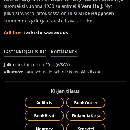
suomeksi vuonna 1933 salanimellä
Vera Haij
. Nyt
julkaistavassa laitoksessa on uusi
Sirke Happosen
suomennos ja kirjaa taustoittava artikkeli.
Adlibris:
tarkista saatavuus
LASTENKIRJALLISUUS
KOTIMAINEN
Julkaistu:
tammikuu 2014 (
WSOY
)
Alkuteos:
Sara och Pelle och näckens bläckfiskar
Kirjan tilaus
Adlibris
BookOutlet
BookBeat
FinlandiaKirja
Nextory
Storytel