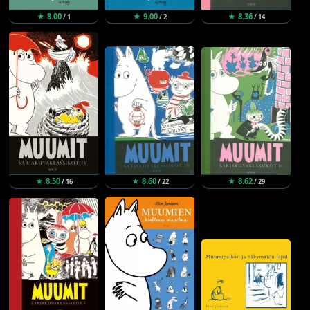
★ 8.00
★ 9.00
★ 8.36
/ 1
/ 2
/ 14
★ 8.50
★ 8.60
★ 8.62
/ 16
/ 22
/ 29