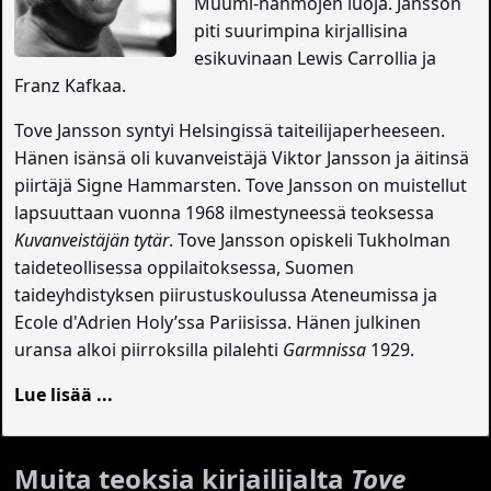
Muumi-hahmojen luoja. Jansson
piti suurimpina kirjallisina
esikuvinaan Lewis Carrollia ja
Franz Kafkaa.
Tove Jansson syntyi Helsingissä taiteilijaperheeseen.
Hänen isänsä oli kuvanveistäjä Viktor Jansson ja äitinsä
piirtäjä Signe Hammarsten. Tove Jansson on muistellut
lapsuuttaan vuonna 1968 ilmestyneessä teoksessa
Kuvanveistäjän tytär
. Tove Jansson opiskeli Tukholman
taideteollisessa oppilaitoksessa, Suomen
taideyhdistyksen piirustuskoulussa Ateneumissa ja
Ecole d'Adrien Holy’ssa Pariisissa. Hänen julkinen
uransa alkoi piirroksilla pilalehti
Garmnissa
1929.
Lue lisää ...
Muita teoksia kirjailijalta
Tove