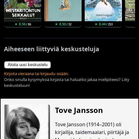
★ 8.56
★ 8.50
★ 8.44
★ 
/ 86
/ 32
/ 253
Aiheeseen liittyviä keskusteluja
Aloita uusi keskustelu
Kirjoita vieraana tai kirjaudu sisään.
Onko sinulla kysymyksiä kirjasta tai haluatko jakaa mielipiteesi? Liity
keskusteluun!
Tove Jansson
Tove Jansson (1914–2001) oli
kirjailija, taidemaalari, piirtäjä ja