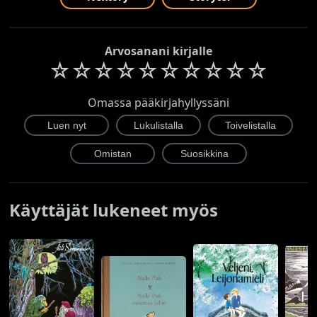
Arvosanani kirjalle
☆
☆
☆
☆
☆
☆
☆
☆
☆
☆
Omassa pääkirjahyllyssäni
Käyttäjät lukeneet myös