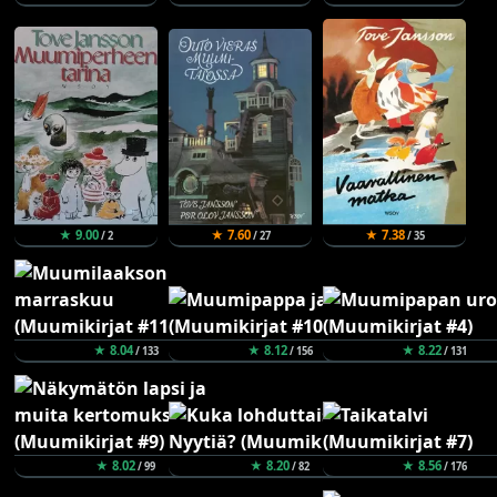
★ 9.00
★ 7.60
★ 7.38
/ 2
/ 27
/ 35
★ 8.04
★ 8.12
★ 8.22
/ 133
/ 156
/ 131
★ 8.02
★ 8.20
★ 8.56
/ 99
/ 82
/ 176