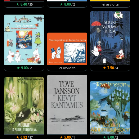
★ 8.40
★ 8.00
ei arvioita
/ 35
/ 2
★ 9.00
ei arvioita
★ 7.50
/ 2
/ 4
★ 6.92
★ 5.00
★ 8.00
/ 87
/ 1
/ 2