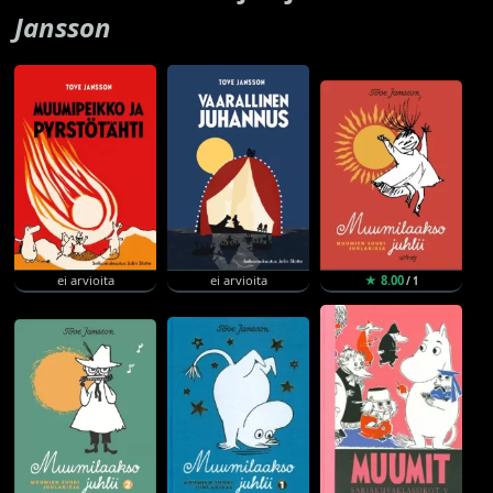
Jansson
ei arvioita
ei arvioita
★ 8.00
/ 1