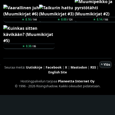
★ 8.16
★ 8.00
★ 8.14
/ 144
/ 124
/ 166
★ 8.38
/ 86
^ Ylös
Seuraa meitä:
Uutiskirje
|
Facebook
|
X
|
Mastodon
|
RSS
|
English Site
Hostingpalvelun tarjoaa
Planeetta Internet Oy
© 1996 - 2026 Risingshadow. Kaikki oikeudet pidätetään.