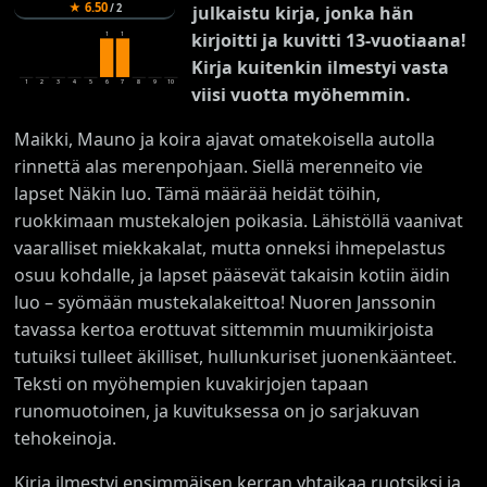
★
6.50
julkaistu kirja, jonka hän
/
2
kirjoitti ja kuvitti 13-vuotiaana!
1
1
Kirja kuitenkin ilmestyi vasta
1
2
3
4
5
6
7
8
9
10
viisi vuotta myöhemmin.
Maikki, Mauno ja koira ajavat omatekoisella autolla
rinnettä alas merenpohjaan. Siellä merenneito vie
lapset Näkin luo. Tämä määrää heidät töihin,
ruokkimaan mustekalojen poikasia. Lähistöllä vaanivat
vaaralliset miekkakalat, mutta onneksi ihmepelastus
osuu kohdalle, ja lapset pääsevät takaisin kotiin äidin
luo – syömään mustekalakeittoa! Nuoren Janssonin
tavassa kertoa erottuvat sittemmin muumikirjoista
tutuiksi tulleet äkilliset, hullunkuriset juonenkäänteet.
Teksti on myöhempien kuvakirjojen tapaan
runomuotoinen, ja kuvituksessa on jo sarjakuvan
tehokeinoja.
Kirja ilmestyi ensimmäisen kerran yhtaikaa ruotsiksi ja