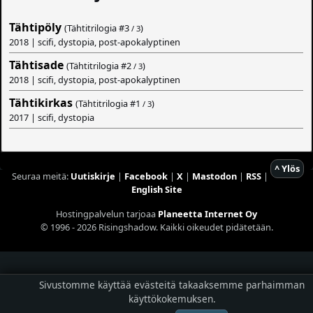
Tähtipöly
(Tähtitrilogia #
3
)
/ 3
2018 | scifi, dystopia, post-apokalyptinen
Tähtisade
(Tähtitrilogia #
2
)
/ 3
2018 | scifi, dystopia, post-apokalyptinen
Tähtikirkas
(Tähtitrilogia #
1
)
/ 3
2017 | scifi, dystopia
^ Ylös
Seuraa meitä:
Uutiskirje
|
Facebook
|
X
|
Mastodon
|
RSS
|
English Site
Hostingpalvelun tarjoaa
Planeetta Internet Oy
© 1996 - 2026 Risingshadow. Kaikki oikeudet pidätetään.
Sivustomme käyttää evästeitä takaaksemme parhaimman
käyttökokemuksen.