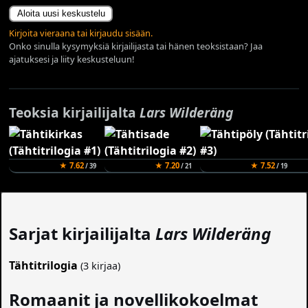
Aloita uusi keskustelu
Kirjoita vieraana tai kirjaudu sisään.
Onko sinulla kysymyksiä kirjailijasta tai hänen teoksistaan? Jaa
ajatuksesi ja liity keskusteluun!
Teoksia kirjailijalta
Lars Wilderäng
★ 7.62
★ 7.20
★ 7.52
/ 39
/ 21
/ 19
Sarjat kirjailijalta
Lars Wilderäng
Tähtitrilogia
(3 kirjaa)
Romaanit ja novellikokoelmat