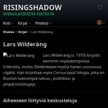
RISINGSHADOW
SPEKULATIIVISTA FIKTIOTA
Koti
Kirjat
Yhteisö
Etusivu
Kirjat
Lars Wilderäng
Lars Wilderäng
Lars Wilderäng (s. 1970) kirjoitti
aiemmin nopeatempoisia
trillereitä, mutta
Tähtikirkkaan
myötä hänen suosionsa
räjähti. Hän kirjoittaa myös Cornucopia?-blogia, joka on
Ruotsin luetuimpia talous-, politiikka- ja
ympäristöblogeja.
Aiheeseen liittyviä keskusteluja