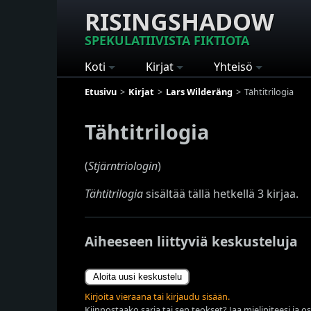
RISINGSHADOW
SPEKULATIIVISTA FIKTIOTA
Koti
Kirjat
Yhteisö
Etusivu
Kirjat
Lars Wilderäng
Tähtitrilogia
Tähtitrilogia
(
Stjärntriologin
)
Tähtitrilogia
sisältää tällä hetkellä 3 kirjaa.
Aiheeseen liittyviä keskusteluja
Aloita uusi keskustelu
Kirjoita vieraana tai kirjaudu sisään.
Kiinnostaako sarja tai sen teokset? Jaa mielipiteesi ja o