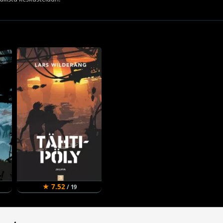
★ 7.52
/ 19