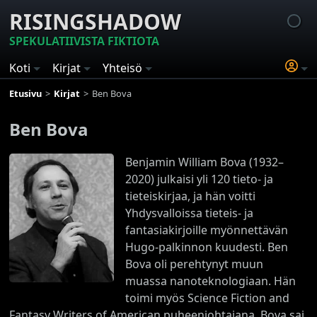
RISINGSHADOW
SPEKULATIIVISTA FIKTIOTA
Koti
Kirjat
Yhteisö
Etusivu
Kirjat
Ben Bova
Ben Bova
Benjamin William Bova (1932–
2020) julkaisi yli 120 tieto- ja
tieteiskirjaa, ja hän voitti
Yhdysvalloissa tieteis- ja
fantasiakirjoille myönnettävän
Hugo-palkinnon kuudesti. Ben
Bova oli perehtynyt muun
muassa nanoteknologiaan. Hän
toimi myös Science Fiction and
Fantasy Writers of American puheenjohtajana. Bova sai