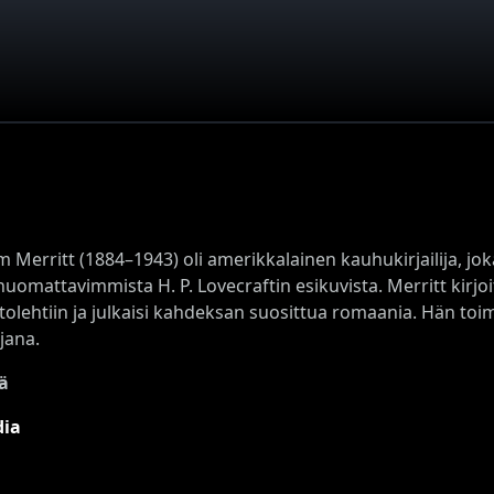
Merritt (1884–1943) oli amerikkalainen kauhukirjailija, joka
 huomattavimmista H. P. Lovecraftin esikuvista. Merritt kirjoi
tolehtiin ja julkaisi kahdeksan suosittua romaania. Hän toi
jana.
ä
dia