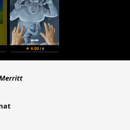
★ 6.00
/ 4
Merritt
mat