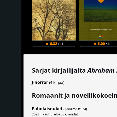
★ 6.82
★ 6.00
/ 11
/ 3
Sarjat kirjailijalta
Abraham 
J-horror
(4 kirjaa)
Romaanit ja novellikokoel
Paholaisnuket
(J-horror #
1
)
/ 4
2023 | kauhu, elokuva, noidat