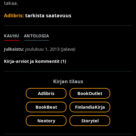
takaa.
Adlibris:
tarkista saatavuus
KAUHU
ANTOLOGIA
Julkaistu:
joulukuu 1, 2013 (
Jalava
)
Kirja-arviot ja kommentit (1)
Kirjan tilaus
Adlibris
BookOutlet
BookBeat
FinlandiaKirja
Nextory
Storytel