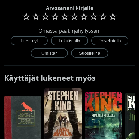
Arvosanani kirjalle
☆
☆
☆
☆
☆
☆
☆
☆
☆
☆
Omassa pääkirjahyllyssäni
Käyttäjät lukeneet myös