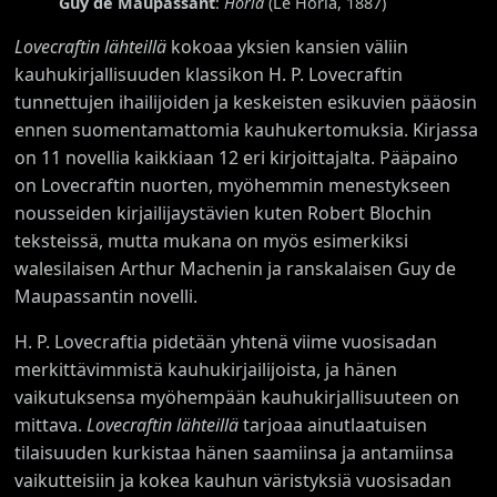
Guy de Maupassant
:
Horla
(Le Horla, 1887)
Lovecraftin lähteillä
kokoaa yksien kansien väliin
kauhukirjallisuuden klassikon H. P. Lovecraftin
tunnettujen ihailijoiden ja keskeisten esikuvien pääosin
ennen suomentamattomia kauhukertomuksia. Kirjassa
on 11 novellia kaikkiaan 12 eri kirjoittajalta. Pääpaino
on Lovecraftin nuorten, myöhemmin menestykseen
nousseiden kirjailijaystävien kuten Robert Blochin
teksteissä, mutta mukana on myös esimerkiksi
walesilaisen Arthur Machenin ja ranskalaisen Guy de
Maupassantin novelli.
H. P. Lovecraftia pidetään yhtenä viime vuosisadan
merkittävimmistä kauhukirjailijoista, ja hänen
vaikutuksensa myöhempään kauhukirjallisuuteen on
mittava.
Lovecraftin lähteillä
tarjoaa ainutlaatuisen
tilaisuuden kurkistaa hänen saamiinsa ja antamiinsa
vaikutteisiin ja kokea kauhun väristyksiä vuosisadan