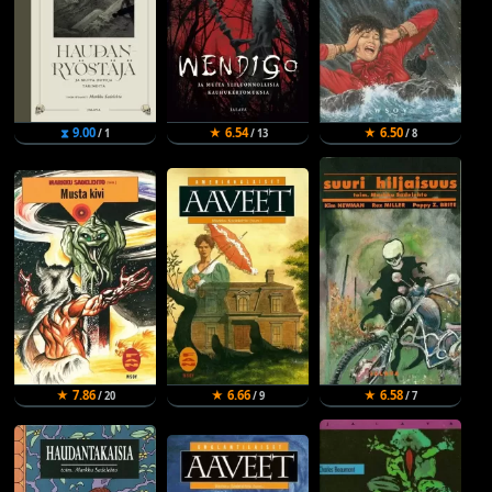
⧗ 9.00
★ 6.54
★ 6.50
/ 1
/ 13
/ 8
★ 7.86
★ 6.66
★ 6.58
/ 20
/ 9
/ 7