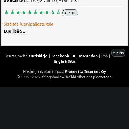
Kirjoja 1507, Arviot 455, Viestit 1462
★★★★★★★★☆☆
8 / 10
Sisältää juonipaljastuksia
Lue lisää ...
^ Ylös
Seuraa meitä:
Uutiskirje
|
Facebook
|
X
|
Mastodon
|
RSS
|
English Site
Hostingpalvelun tarjoaa
Planeetta Internet Oy
© 1996 - 2026 Risingshadow. Kaikki oikeudet pidätetään.