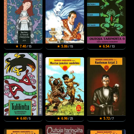
★ 7.40
★ 5.86
★ 6.54
/ 15
/ 15
/ 13
★ 6.60
★ 6.96
★ 5.72
/ 5
/ 25
/ 7