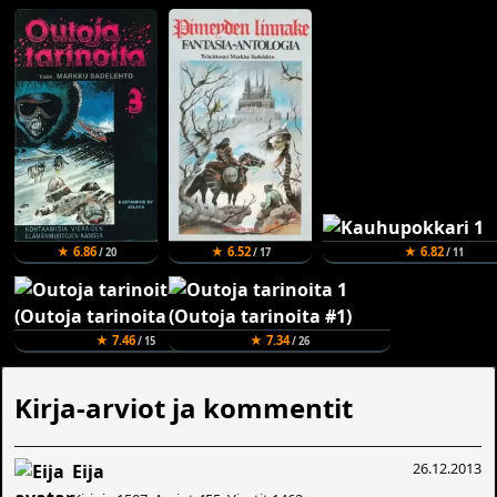
★ 6.86
★ 6.52
★ 6.82
/ 20
/ 17
/ 11
★ 7.46
★ 7.34
/ 15
/ 26
Kirja-arviot ja kommentit
26.12.2013
Eija