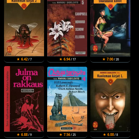
★ 6.42
★ 6.94
★ 7.00
/ 7
/ 17
/ 20
★ 6.88
★ 7.56
★ 6.00
/ 9
/ 25
/ 8