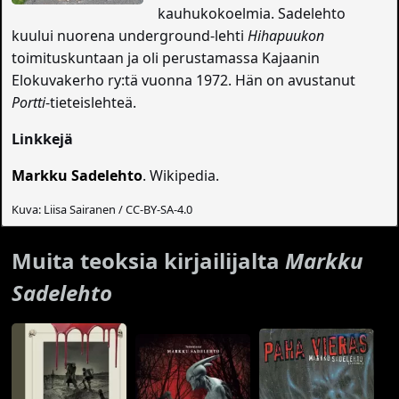
kauhukokoelmia. Sadelehto
kuului nuorena underground-lehti
Hihapuukon
toimituskuntaan ja oli perustamassa Kajaanin
Elokuvakerho ry:tä vuonna 1972. Hän on avustanut
Portti
-tieteislehteä.
Linkkejä
Markku Sadelehto
. Wikipedia.
Kuva: Liisa Sairanen / CC-BY-SA-4.0
Muita teoksia kirjailijalta
Markku
Sadelehto