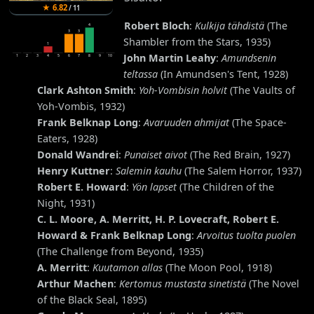
★
6.82
/
11
Robert Bloch
:
Kulkija tähdistä
(The
4
3
3
Shambler from the Stars, 1935)
1
John Martin Leahy
:
Amundsenin
1
2
3
4
5
6
7
8
9
10
teltassa
(In Amundsen's Tent, 1928)
Clark Ashton Smith
:
Yoh-Vombisin holvit
(The Vaults of
Yoh-Vombis, 1932)
Frank Belknap Long
:
Avaruuden ahmijat
(The Space-
Eaters, 1928)
Donald Wandrei
:
Punaiset aivot
(The Red Brain, 1927)
Henry Kuttner
:
Salemin kauhu
(The Salem Horror, 1937)
Robert E. Howard
:
Yön lapset
(The Children of the
Night, 1931)
C. L. Moore, A. Merritt, H. P. Lovecraft, Robert E.
Howard & Frank Belknap Long
:
Arvoitus tuolta puolen
(The Challenge from Beyond, 1935)
A. Merritt
:
Kuutamon allas
(The Moon Pool, 1918)
Arthur Machen
:
Kertomus mustasta sinetistä
(The Novel
of the Black Seal, 1895)