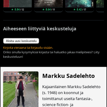
★ 8.84
★ 8.64
★ 8.42
★
/ 12
/ 11
/ 17
Aiheeseen liittyviä keskusteluja
Aloita uusi keskustelu
Kirjoita vieraana tai kirjaudu sisään.
Onko sinulla kysymyksiä kirjasta tai haluatko jakaa mielipiteesi? Liity
keskusteluun!
Markku Sadelehto
Kajaanilainen Markku Sadelehto
(s. 1946) on koonnut ja
toimittanut useita fantasia-,
science fiction- ja