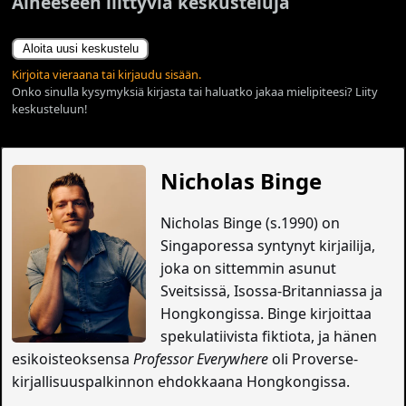
Aiheeseen liittyviä keskusteluja
Aloita uusi keskustelu
Kirjoita vieraana tai kirjaudu sisään.
Onko sinulla kysymyksiä kirjasta tai haluatko jakaa mielipiteesi? Liity
keskusteluun!
Nicholas Binge
Nicholas Binge (s.1990) on
Singaporessa syntynyt kirjailija,
joka on sittemmin asunut
Sveitsissä, Isossa-Britanniassa ja
Hongkongissa. Binge kirjoittaa
spekulatiivista fiktiota, ja hänen
esikoisteoksensa
Professor Everywhere
oli Proverse-
kirjallisuuspalkinnon ehdokkaana Hongkongissa.