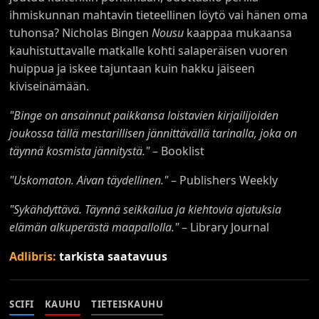
ihmiskunnan mahtavin tieteellinen löytö vai hänen oma
tuhonsa? Nicholas Bingen
Nousu
kaappaa mukaansa
kauhistuttavalle matkalle kohti salaperäisen vuoren
huippua ja iskee tajuntaan kuin hakku jäiseen
kiviseinämään.
"Binge on ansainnut paikkansa loistavien kirjailijoiden
joukossa tällä mestarillisen jännittävällä tarinalla, joka on
täynnä kosmista jännitystä."
– Booklist
"Uskomaton. Aivan täydellinen."
– Publishers Weekly
"Sykähdyttävä. Täynnä seikkailua ja kiehtovia ajatuksia
elämän alkuperästä maapallolla."
– Library Journal
Adlibris:
tarkista saatavuus
SCIFI
KAUHU
TIETEISKAUHU