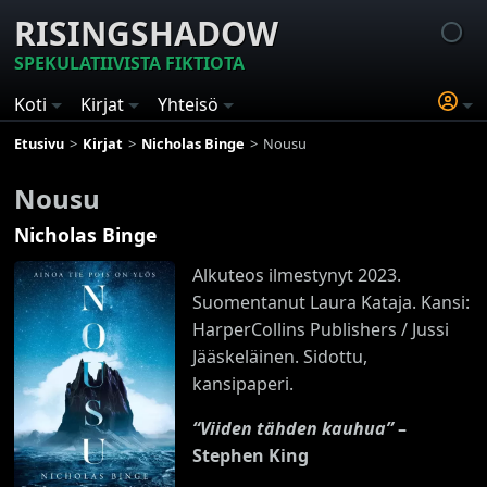
RISINGSHADOW
SPEKULATIIVISTA FIKTIOTA
Koti
Kirjat
Yhteisö
Etusivu
Kirjat
Nicholas Binge
Nousu
Nousu
Nicholas Binge
Alkuteos ilmestynyt 2023.
Suomentanut Laura Kataja. Kansi:
HarperCollins Publishers / Jussi
Jääskeläinen. Sidottu,
kansipaperi.
“Viiden tähden kauhua”
–
Stephen King