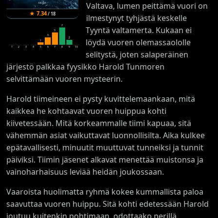
Valtava, lumen peittämä vuori on
★
7.34
/
18
ilmestynyt tyhjästä keskelle
7
Tyyntä valtamerta. Kukaan ei
5
3
2
löydä vuoren olemassaololle
1
1
2
3
4
5
6
7
8
9
10
selitystä, joten salaperäinen
järjestö palkkaa fyysikko Harold Tunmoren
selvittämään vuoren mysteerin.
Harold tiimeineen ei pysty kuvittelemaankaan, mitä
kaikkea he kohtaavat vuoren huippua kohti
kiivetessään. Mitä korkeammalle tiimi kapuaa, sitä
vähemmän asiat vaikuttavat luonnollisilta. Aika kulkee
epätavallisesti, minuutit muuttuvat tunneiksi ja tunnit
päiviksi. Tiimin jäsenet alkavat menettää muistonsa ja
vainoharhaisuus leviää heidän joukossaan.
Vaaroista huolimatta ryhmä kokee kummallista paloa
saavuttaa vuoren huippu. Sitä kohti edetessään Harold
joutuu kuitenkin pohtimaan, odottaako perillä