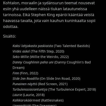
Kohtalon, moraalin ja sydänsurun teemat nousevat
esiin yhä uudelleen näissä tiukan latautuneissa
tarinoissa. Eikä Stephen King epäröi kääntää veistä
haavassa tavalla, jota vain kauhun kuninkaalta sopii
odottaa.
Sisältö:
Kaksi lahjakasta paskiaista
(Two Talented Bastids)
Viides askel
(The Fifth Step, 2020)
Seko-Willie
(Willie the Weirdo, 2022)
Danny Coughlinin paha uni
(Danny Coughlin's Bad
Dream)
Finn
(Finn, 2022)
Slide Inn Roadilla
(On Slide Inn Road, 2020)
Punainen näyttö
(Red Screen, 2021)
Turbulenssiasiantuntija
(The Turbulence Expert, 2018)
Laurie
(Laurie, 2018)
Kalkkarokäärmeet
(Rattlesnakes)
Unennäkijät
(The Dreamers)