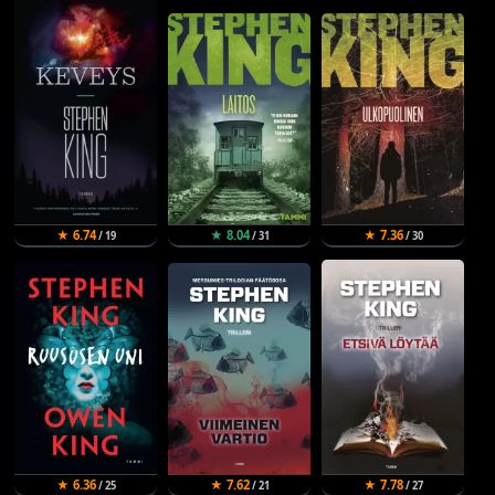
★ 6.74
★ 8.04
★ 7.36
/ 19
/ 31
/ 30
★ 6.36
★ 7.62
★ 7.78
/ 25
/ 21
/ 27