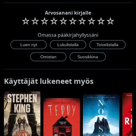
Arvosanani kirjalle
☆
☆
☆
☆
☆
☆
☆
☆
☆
☆
Omassa pääkirjahyllyssäni
Käyttäjät lukeneet myös