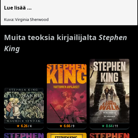
Lue lisää ...
Kuva: Virginia Sherwood
Muita teoksia kirjailijalta
Stephen
King
★ 6.26
★ 6.66
★ 8.64
/ 4
/ 9
/ 11