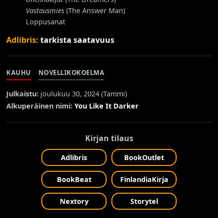
Vastausmies
(The Answer Man)
Loppusanat
Adlibris:
tarkista saatavuus
KAUHU
NOVELLIKOKOELMA
Julkaistu:
joulukuu 30, 2024 (
Tammi
)
Alkuperäinen nimi:
You Like It Darker
Kirjan tilaus
Adlibris
BookOutlet
BookBeat
FinlandiaKirja
Nextory
Storytel