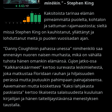
minäkin."
– Stephen King
★
8.42
/
17
Kaksitoista tarinaa elämän
5
4
4
3
pimeämmältä puolelta, kohtalon
1
1
2
3
4
5
6
7
8
9
10
ja sattuman rajamaastosta; sieltä
missä Stephen King on kauhistanut, yllättänyt ja
lohduttanut meitä jo puolen vuosisadan ajan.
"Danny Coughlinin pahassa unessa" nimihenkilö saa
ennenäyn nuoren naisen murhasta, mikä on vähällä
tuhota hänen omankin elämänsä.
Cujon
jatko-osa
"Kalkkarokäärmeet" kertoo surevasta leskimiehestä,
joka matkustaa Floridaan rauhan ja hiljaisuuden
perässä mutta joutuukin pahimpaan painajaiseensa.
Aavemainen mutta koskettava "Kaksi lahjakasta
paskiaista" kertoo likaisesta salaisuudesta kuuluisan
kirjailijan ja hänen taiteilijaystävänsä menestyksen
taustalla.