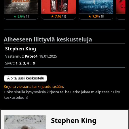
★ 8.64
★ 7.46
★ 7.34
★
/ 11
/ 15
/ 18
Aiheeseen liittyviä keskusteluja
Stephen King
Vastannut:
Pate64
, 18.01.2025
Sivut:
1
,
2
,
3
,
4
...
9
Aloita uusi keskustelu
Kirjoita vieraana tai kirjaudu sisään.
Onko sinulla kysymyksiä kirjasta tai haluatko jakaa mielipiteesi? Liity
keskusteluun!
Stephen King