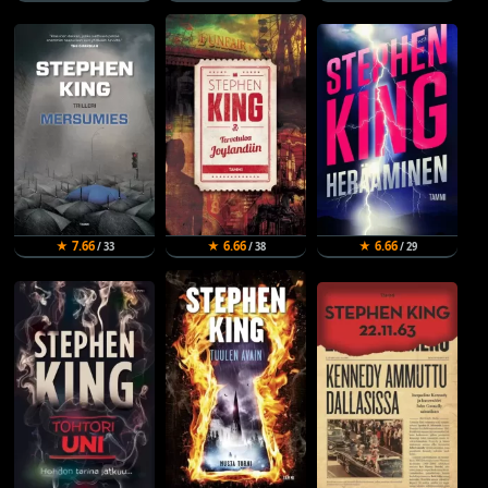
★ 7.66
★ 6.66
★ 6.66
/ 33
/ 38
/ 29