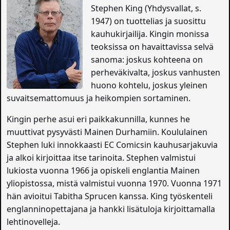
Stephen King (Yhdysvallat, s.
1947) on tuottelias ja suosittu
kauhukirjailija. Kingin monissa
teoksissa on havaittavissa selvä
sanoma: joskus kohteena on
perheväkivalta, joskus vanhusten
huono kohtelu, joskus yleinen
suvaitsemattomuus ja heikompien sortaminen.
Kingin perhe asui eri paikkakunnilla, kunnes he
muuttivat pysyvästi Mainen Durhamiin. Koululainen
Stephen luki innokkaasti EC Comicsin kauhusarjakuvia
ja alkoi kirjoittaa itse tarinoita. Stephen valmistui
lukiosta vuonna 1966 ja opiskeli englantia Mainen
yliopistossa, mistä valmistui vuonna 1970. Vuonna 1971
hän avioitui Tabitha Sprucen kanssa. King työskenteli
englanninopettajana ja hankki lisätuloja kirjoittamalla
lehtinovelleja.