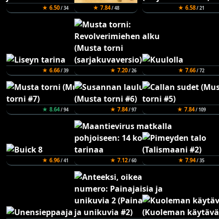
★ 6.50
★ 7.84
★ 6.58
/ 34
/ 48
/ 21
★ 6.66
★ 7.20
★ 7.66
/ 39
/ 26
/ 72
★ 8.64
★ 7.84
★ 7.84
/ 94
/ 97
/ 109
★ 6.96
★ 7.12
★ 7.94
/ 41
/ 60
/ 35