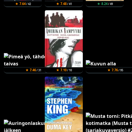
★ 7.64
★ 7.48
★ 8.24
/ 42
/ 41
/ 49
★ 7.46
★ 7.10
★ 7.76
/ 31
/ 10
/ 95