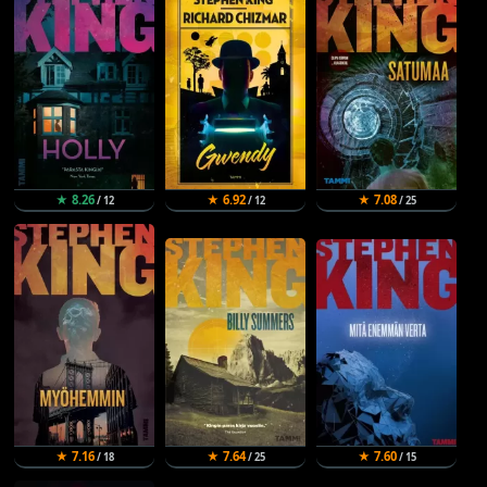
★ 8.26
★ 6.92
★ 7.08
/ 12
/ 12
/ 25
★ 7.16
★ 7.64
★ 7.60
/ 18
/ 25
/ 15