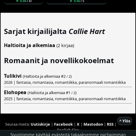
★ 8.66
★ 8.60
/ 47
/ 5
Sarjat kirjailijalta
Callie Hart
Haltioita ja alkemiaa
(2 kirjaa)
Romaanit ja novellikokoelmat
Tulikivi
(Haltioita ja alkemiaa #
2
)
/ 2
2026 | fantasia, romantasia, romantiikka, paranormaali romantiikka
Elohopea
(Haltioita ja alkemiaa #
1
)
/ 2
2025 | fantasia, romantasia, romantiikka, paranormaali romantiikka
^ Ylös
Seuraa meitä:
Uutiskirje
|
Facebook
|
X
|
Mastodon
|
RSS
|
English Site
Sivustomme käyttää evästeitä takaaksemme parhaimman