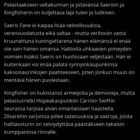
Pelastaakseen valtakunnan ja ystävänsä Saerisin ja
Kingfisherin on kuljettava läpi tulen ja tulikiven.
Saeris Fane ei kaipaa lisää velvollisuuksia,
verenvuodatusta eikä valtaa - mutta verihovin vasta
kruunattuna kuningattarena hänen elämänsä ei enää
ole vain hänen omansa. Haltioita uhkaavien pimeyden
voimien lisäksi Saeris on huolissaan veljestään. Hän ei
kuitenkaan voi enää palata synnyinkaupunkinsa
kaksoisaurinkojen paahteeseen, joten jonkun muun on
mentävä hänen puolestaan.
Kingfisher on kukistanut armeijoita ja demoneja, mutta
pelastusretki Hopeakaupunkiin Carrion Swiftin
seurassa tarjoaa aivan omanlaisiaan haasteita.
Zilvarenin varjoissa piilee salaisuuksia ja vaaroja, joista
haltiasoturin on selviydyttävä päästäkseen takaisin
kumppaninsa rinnalle.