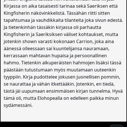
Kirjassa on aika tasaisesti tarinaa sekä Saeriksen että
Kingfisherin näkövinkkelistä. Tässähän riitti sitten
tapahtumaa ja vauhdikkaita tilanteita joka sivun edestä.
Ja tietenkinhän tässäkin kirjassa oli parhautta
Kingfisherin ja Saeriksiksen väliset kohtaukset, mutta
jotenkin shown varasti kokonaan Carrion, joka aina
äänessä olleessaan sai kuuntelijansa nauramaan,
kerrassaan mahtavan hupaisa ja persoonallinen
hahmo. Tietenkin alkuperäisten hahmojen lisäksi tässä
päästään tutustumaan myös muutamaan uuteenkin
tyyppiin. Kirja pudottelee jokusen juonellisen pommin,
se naurattaa ja vähän itkettääkin. Jotenkin, en tiedä,
tästä jäi uupumaan ensimmäisen kirjan tunnelma. Hyvä
tämä oli, mutta Elohopealla on edelleen paikka minun
sydämessäni.