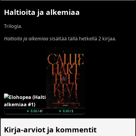
Haltioita ja alkemiaa
Trilogia.
Haltioita ja alkemiaa
sisältää tällä hetkellä 2 kirjaa.
★ 8.66
★ 8.60
/ 47
/ 5
Kirja-arviot ja kommentit