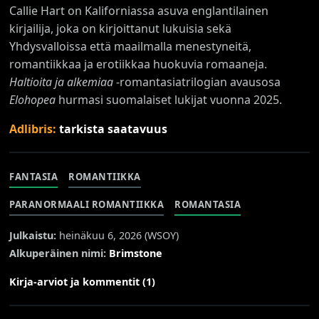
Callie Hart on Kaliforniassa asuva englantilainen
kirjailija, joka on kirjoittanut lukuisia sekä
Yhdysvalloissa että maailmalla menestyneitä,
romantiikkaa ja erotiikkaa huokuvia romaaneja.
Haltioita ja alkemiaa
-romantasiatrilogian avausosa
Elohopea
hurmasi suomalaiset lukijat vuonna 2025.
Adlibris:
tarkista saatavuus
FANTASIA
ROMANTIIKKA
PARANORMAALI ROMANTIIKKA
ROMANTASIA
Julkaistu:
heinäkuu 6, 2026 (
WSOY
)
Alkuperäinen nimi:
Brimstone
Kirja-arviot ja kommentit (1)