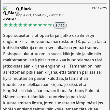
13.07.2026
Q_Black
Kirjoja 293, Arviot 286, Viestit 117
★★★★★★★★☆☆
8 / 10
Supersuositun Elohopea-kirjan jatko-osa ilmestyi
englanniksi viime vuonna marraskuun 18. päivä ja tästä
kohistiin viikkoja ennen sen julkaisua ympäri somea.
Elohopea lukeutuu omiin suosikkikirjoihin ja olin niin
malttamaton, että piti sitten alkaa kuuntelemaan tätä
jatko-osaa äänikirjana englanniksi. Tämähän on ihan
äärettömän pitkä äänikirjana, että tarinan parissa sai
kyllä muutaman päivän kuluttaa. Ja tämänhän
kuuntelee mielellään äänikirjana jo siksi, että
Kingfisherin lukijaäänenä on ihana Anthony Palmini.
Hänen samettiääntään kuuntelee jo pelkästä
kuuntelemisen ilosta, joten suosittelen lämpimästi jos
yhtään englanti taittuu niin kokeilemaan tätä kirjaa.