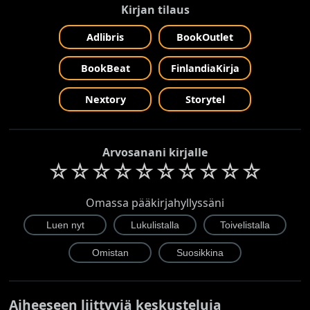
Kirjan tilaus
Adlibris
BookOutlet
BookBeat
FinlandiaKirja
Nextory
Storytel
Arvosanani kirjalle
☆
☆
☆
☆
☆
☆
☆
☆
☆
☆
Omassa pääkirjahyllyssäni
Aiheeseen liittyviä keskusteluja