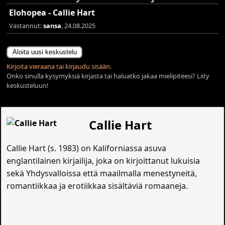
Elohopea - Callie Hart
Vastannut:
sansa
, 24.08.2025
Aloita uusi keskustelu
Kirjoita vieraana tai kirjaudu sisään.
Onko sinulla kysymyksiä kirjasta tai haluatko jakaa mielipiteesi? Liity
keskusteluun!
Callie Hart
Callie Hart (s. 1983) on Kaliforniassa asuva
englantilainen kirjailija, joka on kirjoittanut lukuisia
sekä Yhdysvalloissa että maailmalla menestyneitä,
romantiikkaa ja erotiikkaa sisältäviä romaaneja.