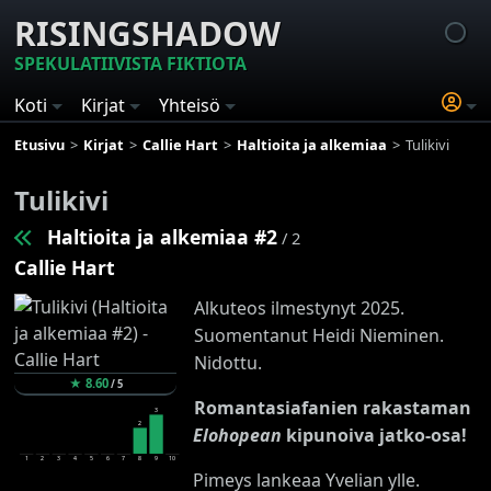
RISINGSHADOW
SPEKULATIIVISTA FIKTIOTA
Koti
Kirjat
Yhteisö
Etusivu
Kirjat
Callie Hart
Haltioita ja alkemiaa
Tulikivi
Tulikivi
Haltioita ja alkemiaa #2
/ 2
Callie Hart
Alkuteos ilmestynyt 2025.
Suomentanut Heidi Nieminen.
Nidottu.
★
8.60
/
5
Romantasiafanien rakastaman
3
2
Elohopean
kipunoiva jatko-osa!
1
2
3
4
5
6
7
8
9
10
Pimeys lankeaa Yvelian ylle.