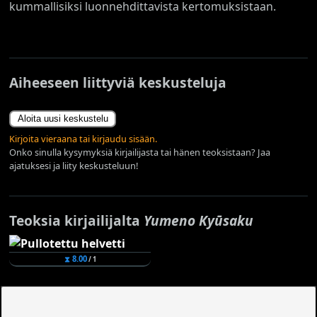
kummallisiksi luonnehdittavista kertomuksistaan.
Aiheeseen liittyviä keskusteluja
Aloita uusi keskustelu
Kirjoita vieraana tai kirjaudu sisään.
Onko sinulla kysymyksiä kirjailijasta tai hänen teoksistaan? Jaa
ajatuksesi ja liity keskusteluun!
Teoksia kirjailijalta
Yumeno Kyūsaku
⧗ 8.00
/ 1