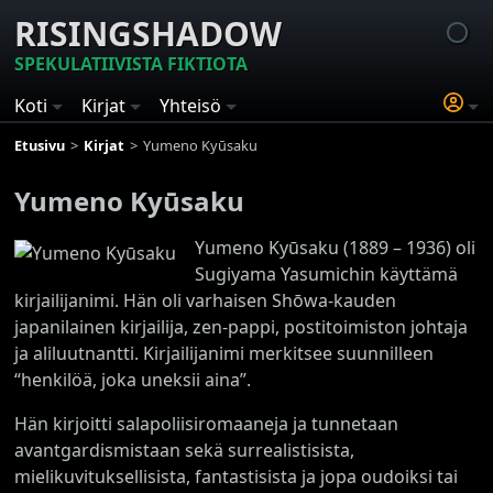
RISINGSHADOW
SPEKULATIIVISTA FIKTIOTA
Koti
Kirjat
Yhteisö
Etusivu
Kirjat
Yumeno Kyūsaku
Yumeno Kyūsaku
Yumeno Kyūsaku (1889 – 1936) oli
Sugiyama Yasumichin käyttämä
kirjailijanimi. Hän oli varhaisen Shōwa‑kauden
japanilainen kirjailija, zen‑pappi, postitoimiston johtaja
ja aliluutnantti. Kirjailijanimi merkitsee suunnilleen
“henkilöä, joka uneksii aina”.
Hän kirjoitti salapoliisiromaaneja ja tunnetaan
avantgardismistaan sekä surrealistisista,
mielikuvituksellisista, fantastisista ja jopa oudoiksi tai