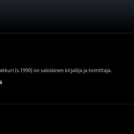
kkuri (s.1990) on salolainen kirjailija ja toimittaja.
ä