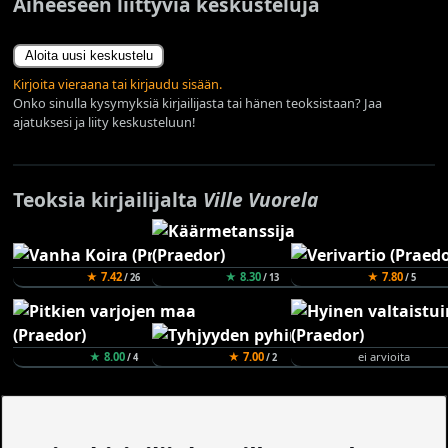
Aiheeseen liittyviä keskusteluja
Aloita uusi keskustelu
Kirjoita vieraana tai kirjaudu sisään.
Onko sinulla kysymyksiä kirjailijasta tai hänen teoksistaan? Jaa
ajatuksesi ja liity keskusteluun!
Teoksia kirjailijalta
Ville Vuorela
★ 7.42
★ 8.30
★ 7.80
/ 26
/ 13
/ 5
★ 8.00
★ 7.00
ei arvioita
/ 4
/ 2