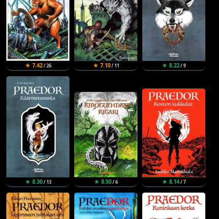
★ 7.42
★ 7.10
★ 8.22
/ 26
/ 11
/ 9
★ 8.30
★ 8.50
★ 8.14
/ 13
/ 6
/ 7