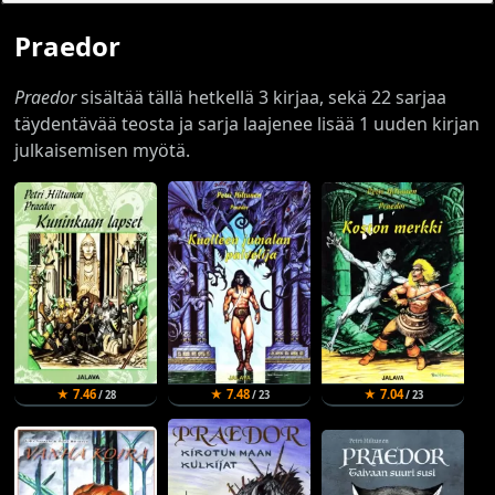
Praedor
Praedor
sisältää tällä hetkellä 3 kirjaa, sekä 22 sarjaa
täydentävää teosta ja sarja laajenee lisää 1 uuden kirjan
julkaisemisen myötä.
★ 7.46
★ 7.48
★ 7.04
/ 28
/ 23
/ 23