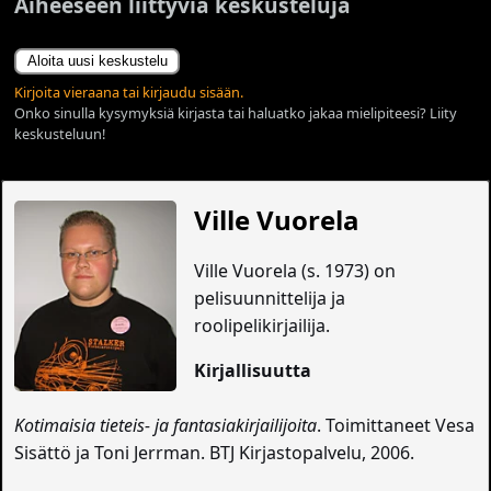
Aiheeseen liittyviä keskusteluja
Aloita uusi keskustelu
Kirjoita vieraana tai kirjaudu sisään.
Onko sinulla kysymyksiä kirjasta tai haluatko jakaa mielipiteesi? Liity
keskusteluun!
Ville Vuorela
Ville Vuorela (s. 1973) on
pelisuunnittelija ja
roolipelikirjailija.
Kirjallisuutta
Kotimaisia tieteis- ja fantasiakirjailijoita
. Toimittaneet Vesa
Sisättö ja Toni Jerrman. BTJ Kirjastopalvelu, 2006.