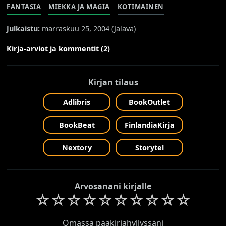
FANTASIA
MIEKKA JA MAGIA
KOTIMAINEN
Julkaistu:
marraskuu 25, 2004 (
Jalava
)
Kirja-arviot ja kommentit (2)
Kirjan tilaus
Adlibris
BookOutlet
BookBeat
FinlandiaKirja
Nextory
Storytel
Arvosanani kirjalle
☆
☆
☆
☆
☆
☆
☆
☆
☆
☆
Omassa pääkirjahyllyssäni