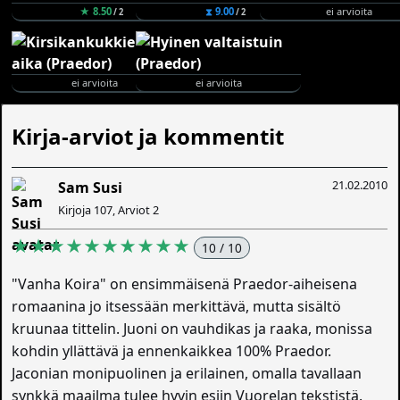
★ 8.50
⧗ 9.00
ei arvioita
/ 2
/ 2
ei arvioita
ei arvioita
Kirja-arviot ja kommentit
21.02.2010
Sam Susi
Kirjoja 107, Arviot 2
★★★★★★★★★★
10 / 10
"Vanha Koira" on ensimmäisenä Praedor-aiheisena
romaanina jo itsessään merkittävä, mutta sisältö
kruunaa tittelin. Juoni on vauhdikas ja raaka, monissa
kohdin yllättävä ja ennenkaikkea 100% Praedor.
Jaconian monipuolinen ja erilainen, omalla tavallaan
synkkä maailma tulee hyvin esiin Vuorelan tekstistä.