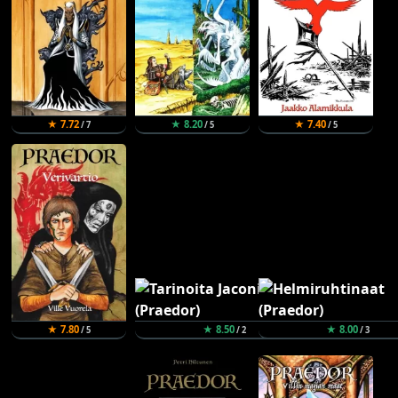
★ 7.72
★ 8.20
★ 7.40
/ 7
/ 5
/ 5
★ 7.80
★ 8.50
★ 8.00
/ 5
/ 2
/ 3