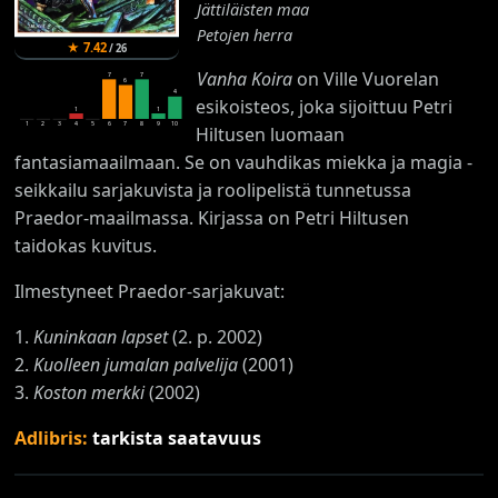
Jättiläisten maa
Petojen herra
★
7.42
/
26
Vanha Koira
on Ville Vuorelan
7
7
6
4
esikoisteos, joka sijoittuu Petri
1
1
1
2
3
4
5
6
7
8
9
10
Hiltusen luomaan
fantasiamaailmaan. Se on vauhdikas miekka ja magia -
seikkailu sarjakuvista ja roolipelistä tunnetussa
Praedor-maailmassa. Kirjassa on Petri Hiltusen
taidokas kuvitus.
Ilmestyneet Praedor-sarjakuvat:
1.
Kuninkaan lapset
(2. p. 2002)
2.
Kuolleen jumalan palvelija
(2001)
3.
Koston merkki
(2002)
Adlibris:
tarkista saatavuus