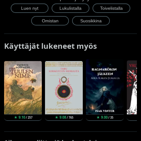
Käyttäjät lukeneet myös
★ 9.10
★ 9.08
★ 9.00
★ 
/ 257
/ 765
/ 35