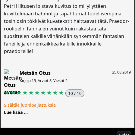
Petri Hiltusen loistava kuvitus toimii yllyttäen
kuvittelmaan hahmot ja tapahtumat todellisempina,
tosin osin tökkivät kuvatekstit haittaavat tätä. Praedor-
roolipelin fanina en voinut kuin rakastaa tätä,
suosittelen kaikille vähänkään synkemmän fantasian
faneille ja ennenkaikkea kaikille innokkaille
praedoreille!
25.08.2019
Metsän Otus
Kirjoja 15, Arviot 8, Viestit 2
★★★★★★★★★★
10 / 10
Sisältää juonipaljastuksia
Lue lisää ...