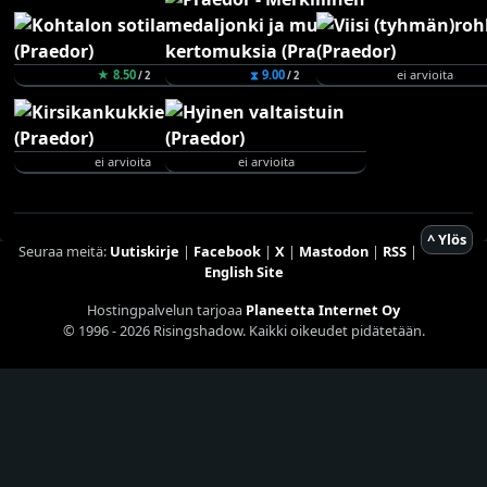
★ 8.50
⧗ 9.00
ei arvioita
/ 2
/ 2
ei arvioita
ei arvioita
^ Ylös
Seuraa meitä:
Uutiskirje
|
Facebook
|
X
|
Mastodon
|
RSS
|
English Site
Hostingpalvelun tarjoaa
Planeetta Internet Oy
© 1996 - 2026 Risingshadow. Kaikki oikeudet pidätetään.