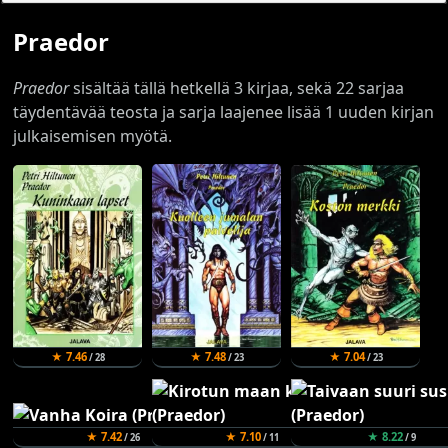
Praedor
Praedor
sisältää tällä hetkellä 3 kirjaa, sekä 22 sarjaa
täydentävää teosta ja sarja laajenee lisää 1 uuden kirjan
julkaisemisen myötä.
★ 7.46
★ 7.48
★ 7.04
/ 28
/ 23
/ 23
★ 7.42
★ 7.10
★ 8.22
/ 26
/ 11
/ 9