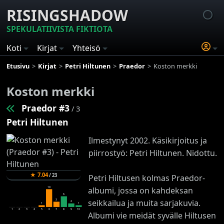
RISINGSHADOW
SPEKULATIIVISTA FIKTIOTA
Koti
Kirjat
Yhteisö
Etusivu
Kirjat
Petri Hiltunen
Praedor
Koston merkki
Koston merkki
Praedor #3
/ 3
Petri Hiltunen
Ilmestynyt 2002. Käsikirjoitus ja
piirrostyö: Petri Hiltunen. Nidottu.
★
7.04
/
23
Petri Hiltusen kolmas Praedor-
10
albumi, jossa on kahdeksan
6
3
seikkailua ja muita sarjakuvia.
2
1
1
1
2
3
4
5
6
7
8
9
10
Albumi vie meidät syvälle Hiltusen