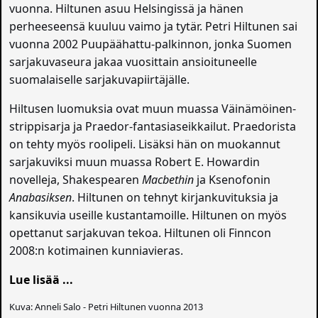
vuonna. Hiltunen asuu Helsingissä ja hänen
perheeseensä kuuluu vaimo ja tytär. Petri Hiltunen sai
vuonna 2002 Puupäähattu-palkinnon, jonka Suomen
sarjakuvaseura jakaa vuosittain ansioituneelle
suomalaiselle sarjakuvapiirtäjälle.
Hiltusen luomuksia ovat muun muassa Väinämöinen-
strippisarja ja Praedor-fantasiaseikkailut. Praedorista
on tehty myös roolipeli. Lisäksi hän on muokannut
sarjakuviksi muun muassa Robert E. Howardin
novelleja, Shakespearen
Macbethin
ja Ksenofonin
Anabasiksen
. Hiltunen on tehnyt kirjankuvituksia ja
kansikuvia useille kustantamoille. Hiltunen on myös
opettanut sarjakuvan tekoa. Hiltunen oli Finncon
2008:n kotimainen kunniavieras.
Lue lisää ...
Kuva: Anneli Salo - Petri Hiltunen vuonna 2013