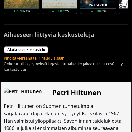
★ 9.10
★ 9.08
★ 9.00
★ 
/ 257
/ 765
/ 35
Aiheeseen liittyviä keskusteluja
Aloita uusi keskustelu
Kirjoita vieraana tai kirjaudu sisään.
Onko sinulla kysymyksiä kirjasta tai haluatko jakaa mielipiteesi? Liity
keskusteluun!
Petri Hiltunen
Petri Hiltunen on Suomen tunnetuimpia
sarjakuvapiirtäjiä. Hän on syntynyt Karkkilassa 1967.
Hän valmistui ylioppilaaksi Savonlinnan taidelukiosta
1986 ja julkaisi ensimmäisen albuminsa seuraavana