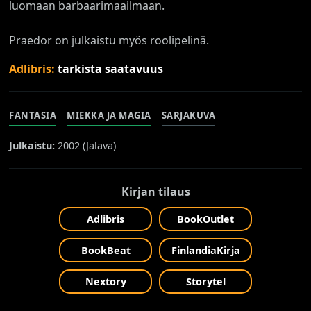
luomaan barbaarimaailmaan.
Praedor on julkaistu myös roolipelinä.
Adlibris:
tarkista saatavuus
FANTASIA
MIEKKA JA MAGIA
SARJAKUVA
Julkaistu:
2002 (
Jalava
)
Kirjan tilaus
Adlibris
BookOutlet
BookBeat
FinlandiaKirja
Nextory
Storytel