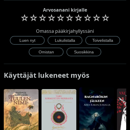
Arvosanani kirjalle
☆
☆
☆
☆
☆
☆
☆
☆
☆
☆
Omassa pääkirjahyllyssäni
Käyttäjät lukeneet myös