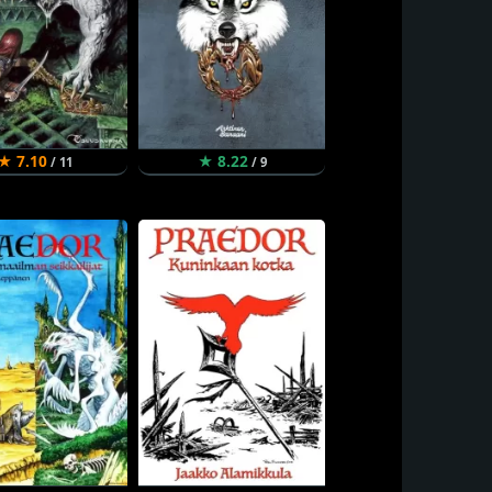
★ 7.10
★ 8.22
/ 11
/ 9