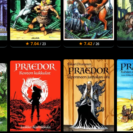
★ 7.04
★ 7.42
/ 23
/ 26