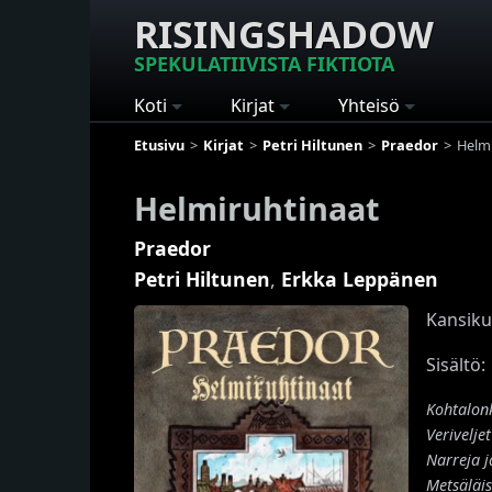
RISINGSHADOW
SPEKULATIIVISTA FIKTIOTA
Koti
Kirjat
Yhteisö
Etusivu
Kirjat
Petri Hiltunen
Praedor
Helm
Helmiruhtinaat
Praedor
Petri Hiltunen
,
Erkka Leppänen
Kansikuv
Sisältö:
Kohtalonk
Veriveljet
Narreja 
Metsäläis