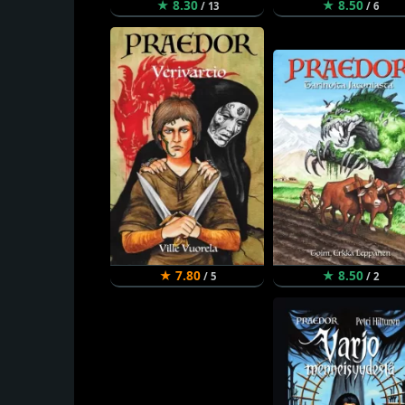
★ 8.30
★ 8.50
/ 13
/ 6
★ 7.80
★ 8.50
/ 5
/ 2