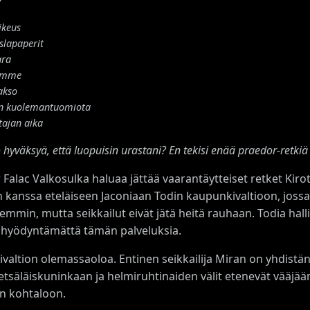
ikeus
slapaperit
ara
umme
akso
n kuolemantuomiota
tajan aika
o hyväksyä, että luopuisin urastani? En tekisi enää praedor-retkiä
Falac Valkosulka haluaa jättää vaarantäytteiset retket Kiro
n kanssa eteläiseen Jaconiaan Todin kaupunkivaltioon, joss
semmin, mutta seikkailut eivät jätä heitä rauhaan. Todia ha
 hyödyntämättä tämän palveluksia.
altion olemassaoloa. Entinen seikkailija Miran on yhdistän
tsäläiskuninkaan ja helmiruhtinaiden välit etenevät vääjä
in kohtaloon.