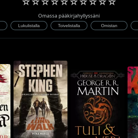
☆
☆
☆
☆
☆
☆
☆
☆
☆
☆
Omassa pääkirjahyllyssäni