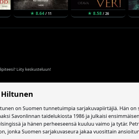
★ 8.64
★ 8.58
/ 11
/ 26
ipiteesi? Liity keskusteluun!
 Hiltunen
iltunen on Suomen tunnetuimpia sarjakuvapiirtäjiä. Hän on 
laaksi Savonlinnan taidelukiosta 1986 ja julkaisi ensimmäi
lsingissä ja hänen perheeseensä kuuluu vaimo ja tytär. Pet
on, jonka Suomen sarjakuvaseura jakaa vuosittain ansioitune