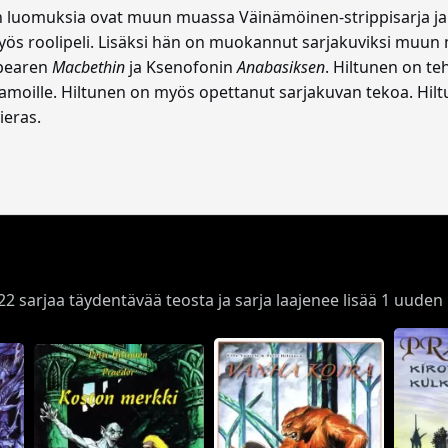
n luomuksia ovat muun muassa Väinämöinen-strippisarja ja 
yös roolipeli. Lisäksi hän on muokannut sarjakuviksi muun
pearen
Macbethin
ja Ksenofonin
Anabasiksen
. Hiltunen on te
amoille. Hiltunen on myös opettanut sarjakuvan tekoa. Hilt
ieras.
ä 22 sarjaa täydentävää teosta ja sarja laajenee lisää 1 uude