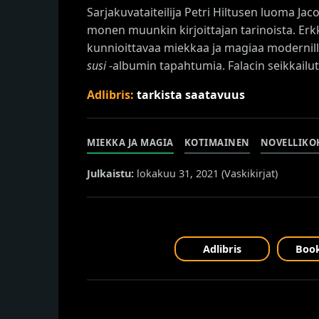
Sarjakuvataiteilija Petri Hiltusen luoma Ja
monen muunkin kirjoittajan tarinoista. Erkk
kunnioittavaa miekkaa ja magiaa modernill
susi
-albumin tapahtumia. Falacin seikkailut
Adlibris:
tarkista saatavuus
MIEKKA JA MAGIA
KOTIMAINEN
NOVELLIKO
Julkaistu:
lokakuu 31, 2021 (
Vaskikirjat
)
Adlibris
Book