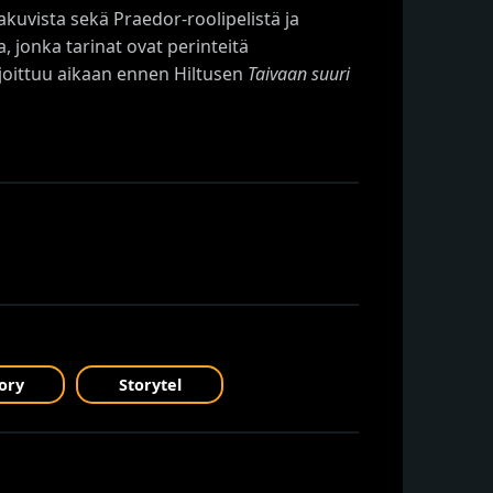
akuvista sekä Praedor-roolipelistä ja
, jonka tarinat ovat perinteitä
ijoittuu aikaan ennen Hiltusen
Taivaan suuri
ory
Storytel