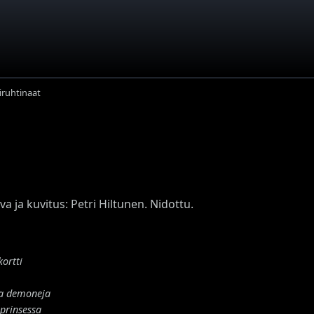
iruhtinaat
a ja kuvitus: Petri Hiltunen. Nidottu.
ortti
ja demoneja
prinsessa