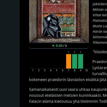
Jokitiikeri
Metsän o
Vihan kai
Platinati
Musta L
Härän la
Seitsemä
Ylikomen
★
8.00
/
3
"Voisitk
1
1
1
Praedor 
Lystara
1
2
3
4
5
6
7
8
9
10
turvalli
kokeneen praedorin läsnäolon eivätkä jätä
Samanaikaisesti uusi vaara uhkaa kaupunkiv
noussut eteläisten metsien kuninkaaksi. Me
Falacin elämä kietoutuu yhä tiiviimmin Tod