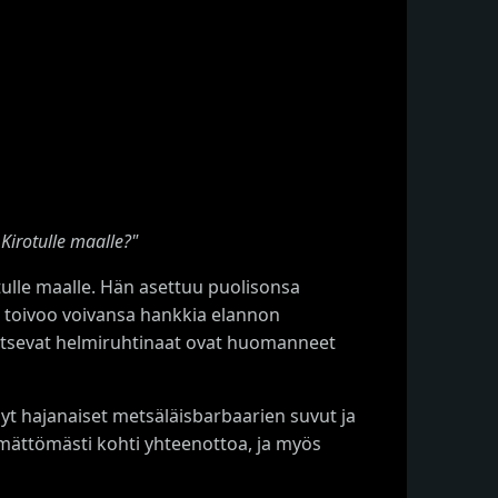
 Kirotulle maalle?"
tulle maalle. Hän asettuu puolisonsa
a toivoo voivansa hankkia elannon
llitsevat helmiruhtinaat ovat huomanneet
yt hajanaiset metsäläisbarbaarien suvut ja
ämättömästi kohti yhteenottoa, ja myös