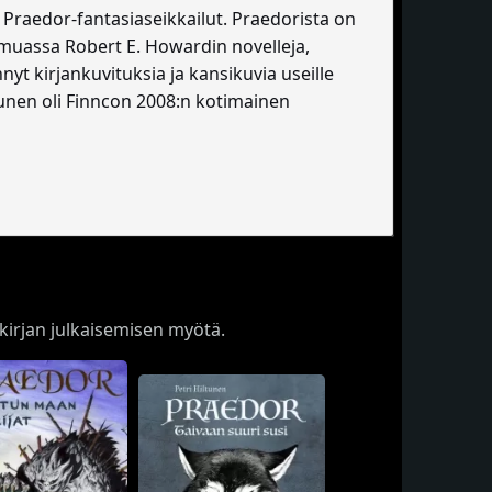
Praedor-fantasiaseikkailut. Praedorista on
 muassa Robert E. Howardin novelleja,
hnyt kirjankuvituksia ja kansikuvia useille
unen oli Finncon 2008:n kotimainen
n kirjan julkaisemisen myötä.