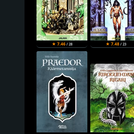
★ 7.46
★ 7.48
/ 28
/ 23