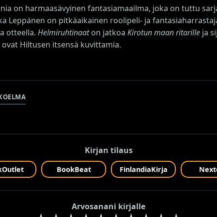
conia on harmaasävyinen fantasiamaailma, joka on tuttu sarj
a Leppänen on pitkäaikainen roolipeli- ja fantasiaharrastaja
a otteella.
Helmiruhtinaat
on jatkoa
Kirotun maan ritarille
ja s
 ovat Hiltusen itsensä kuvittamia.
KOELMA
Kirjan tilaus
Outlet
BookBeat
FinlandiaKirja
Next
Arvosanani kirjalle