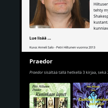
Hiltuse
tehty m
Shakes
kustant
kunniav
Lue lisää ...
Kuva: Anneli Salo - Petri Hiltunen vuonna 2013
Praedor
Praedor
sisältää tällä hetkellä 3 kirjaa, sek