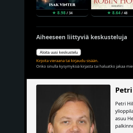
★ 8.98
★ 8.64
/ 34
/ 48
Aiheeseen liittyviä keskusteluja
Aloita uusi keskustelu
Kirjoita vieraana tai kirjaudu sisään.
Onko sinulla kysymyksiä kirjasta tai haluatko jakaa miel
Petri
Petri H
ylioppi
asuu He
palkinn