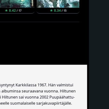
★ 8.42
★ 8.34
★ 8.30
/ 17
/ 15
/ 
syntynyt Karkkilassa 1967. Hän valmistui
sen albuminsa seuraavana vuonna. Hiltunen
ri Hiltunen sai vuonna 2002 Puupäähattu-
elle suomalaiselle sarjakuvapiirtäjälle.