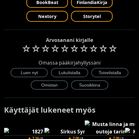
BookBeat
FinlandiaKirja
Nextory
Storytel
Arvosanani kirjalle
☆
☆
☆
☆
☆
☆
☆
☆
☆
☆
Omassa pääkirjahyllyssäni
Käyttäjät lukeneet myös
★ 7.16
★ 7.00
★ 7.00
/ 6
/ 6
/ 5