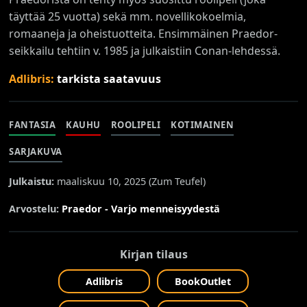
täyttää 25 vuotta) sekä mm. novellikokoelmia,
romaaneja ja oheistuotteita. Ensimmäinen Praedor-
seikkailu tehtiin v. 1985 ja julkaistiin Conan-lehdessä.
Adlibris:
tarkista saatavuus
FANTASIA
KAUHU
ROOLIPELI
KOTIMAINEN
SARJAKUVA
Julkaistu:
maaliskuu 10, 2025 (
Zum Teufel
)
Arvostelu:
Praedor - Varjo menneisyydestä
Kirjan tilaus
Adlibris
BookOutlet