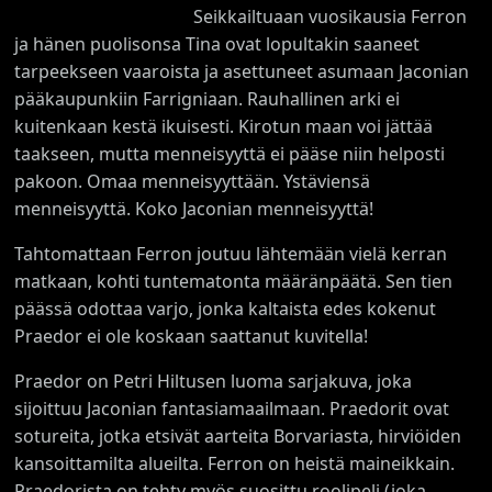
Seikkailtuaan vuosikausia Ferron
ja hänen puolisonsa Tina ovat lopultakin saaneet
tarpeekseen vaaroista ja asettuneet asumaan Jaconian
pääkaupunkiin Farrigniaan. Rauhallinen arki ei
kuitenkaan kestä ikuisesti. Kirotun maan voi jättää
taakseen, mutta menneisyyttä ei pääse niin helposti
pakoon. Omaa menneisyyttään. Ystäviensä
menneisyyttä. Koko Jaconian menneisyyttä!
Tahtomattaan Ferron joutuu lähtemään vielä kerran
matkaan, kohti tuntematonta määränpäätä. Sen tien
päässä odottaa varjo, jonka kaltaista edes kokenut
Praedor ei ole koskaan saattanut kuvitella!
Praedor on Petri Hiltusen luoma sarjakuva, joka
sijoittuu Jaconian fantasiamaailmaan. Praedorit ovat
sotureita, jotka etsivät aarteita Borvariasta, hirviöiden
kansoittamilta alueilta. Ferron on heistä maineikkain.
Praedorista on tehty myös suosittu roolipeli (joka