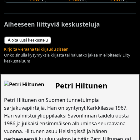
Aiheeseen liittyviä keskusteluja
Aloita uusi keskustelu
Kirjoita vieraana tai kirjaudu sisään.
Onko sinulla kysymyksiä kirjasta tai haluatko jakaa mielipiteesi? Liity
keskusteluun!
Petri Hiltunen
Petri Hiltunen on Suomen tunnetuimpia
sarjakuvapiirtäjiä. Hän on syntynyt Karkkilassa 1967.
Hän valmistui ylioppilaaksi Savonlinnan taidelukiosta
1986 ja julkaisi ensimmäisen albuminsa seuraavana
vuonna. Hiltunen asuu Helsingissä ja hänen
perheeseensä kuuluu vaimo ja tytär. Petri Hiltunen sai