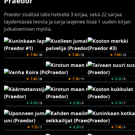
Praedor
Praedor
sisältää tällä hetkellä 3 kirjaa, sekä 22 sarjaa
täydentävää teosta ja sarja laajenee lisää 1 uuden kirjan
julkaisemisen myötä.
★ 7.46
★ 7.48
★ 7.04
/ 28
/ 23
/ 23
★ 7.42
★ 7.10
★ 8.22
/ 26
/ 11
/ 9
★ 8.30
★ 8.50
★ 8.14
/ 13
/ 6
/ 7
★ 7.72
★ 8.20
★ 7.40
/ 7
/ 5
/ 5