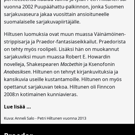
vuonna 2002 Puupäähattu-palkinnon, jonka Suomen
sarjakuvaseura jakaa vuosittain ansioituneelle
suomalaiselle sarjakuvapiirtäjälle.
Hiltusen luomuksia ovat muun muassa Väinämöinen-
strippisarja ja Praedor-fantasiaseikkailut. Praedorista
on tehty myös roolipeli. Lisäksi hän on muokannut
sarjakuviksi muun muassa Robert E. Howardin
novelleja, Shakespearen
Macbethin
ja Ksenofonin
Anabasiksen
. Hiltunen on tehnyt kirjankuvituksia ja
kansikuvia useille kustantamoille. Hiltunen on myös
opettanut sarjakuvan tekoa. Hiltunen oli Finncon
2008:n kotimainen kunniavieras.
Lue lisää ...
Kuva: Anneli Salo - Petri Hiltunen vuonna 2013