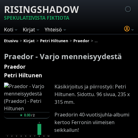
RISINGSHADOW
SPEKULATIIVISTA FIKTIOTA
Koti
Kirjat
Yhteisö
Etusivu
Kirjat
Petri Hiltunen
Praedor
Praedor - Varjo mennei
Praedor - Varjo menneisyydestä
Praedor
Petri Hiltunen
Käsikirjoitus ja piirrostyö: Petri
Hiltunen. Sidottu. 96 sivua, 235 x
315 mm.
Praedorin 40-vuotisjuhla-albumi
★
8.00
/
2
kertoo Ferronin viimeisen
2
seikkailun!
1
2
3
4
5
6
7
8
9
10