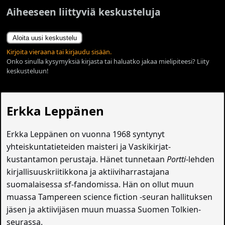
Aiheeseen liittyviä keskusteluja
Aloita uusi keskustelu
Kirjoita vieraana tai kirjaudu sisään.
Onko sinulla kysymyksiä kirjasta tai haluatko jakaa mielipiteesi? Liity
keskusteluun!
Erkka Leppänen
Erkka Leppänen on vuonna 1968 syntynyt
yhteiskuntatieteiden maisteri ja Vaskikirjat-
kustantamon perustaja. Hänet tunnetaan
Portti
-lehden
kirjallisuuskriitikkona ja aktiiviharrastajana
suomalaisessa sf-fandomissa. Hän on ollut muun
muassa Tampereen science fiction -seuran hallituksen
jäsen ja aktiivijäsen muun muassa Suomen Tolkien-
seurassa.