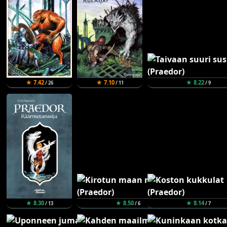
★ 7.42
★ 7.10
★ 8.22
/ 26
/ 11
/ 9
★ 8.30
★ 8.50
★ 8.14
/ 13
/ 6
/ 7