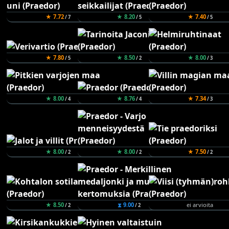
★ 7.72
★ 8.20
★ 7.40
/ 7
/ 5
/ 5
★ 7.80
★ 8.50
★ 8.00
/ 5
/ 2
/ 3
★ 8.00
★ 8.76
★ 7.34
/ 4
/ 4
/ 3
★ 8.00
★ 8.00
★ 7.50
/ 2
/ 2
/ 2
★ 8.50
⧗ 9.00
ei arvioita
/ 2
/ 2