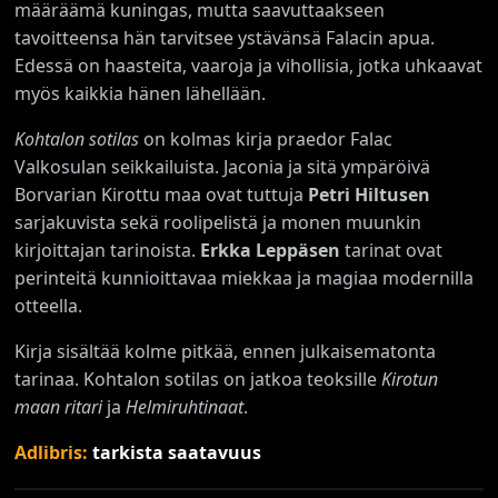
määräämä kuningas, mutta saavuttaakseen
tavoitteensa hän tarvitsee ystävänsä Falacin apua.
Edessä on haasteita, vaaroja ja vihollisia, jotka uhkaavat
myös kaikkia hänen lähellään.
Kohtalon sotilas
on kolmas kirja praedor Falac
Valkosulan seikkailuista. Jaconia ja sitä ympäröivä
Borvarian Kirottu maa ovat tuttuja
Petri Hiltusen
sarjakuvista sekä roolipelistä ja monen muunkin
kirjoittajan tarinoista.
Erkka Leppäsen
tarinat ovat
perinteitä kunnioittavaa miekkaa ja magiaa modernilla
otteella.
Kirja sisältää kolme pitkää, ennen julkaisematonta
tarinaa. Kohtalon sotilas on jatkoa teoksille
Kirotun
maan ritari
ja
Helmiruhtinaat
.
Adlibris:
tarkista saatavuus