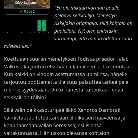
”En ole mikään varman päälle
★
8.50
/
2
pelaava seikkailija. Menestyn
1
1
riskejäkin ottamalla, sillä kohtalo on
puolellani. Nyt olen entistäkin
1
2
3
4
5
6
7
8
9
10
varmempi, että minua odottaa suuri
tulevaisuus.”
Koettuaan suuren menetyksen Todissa praedor Falac
Valkosulka joutuu etsimään elämälleen uutta suuntaa.
Kun kaikki on vihdoin asettumassa uomiinsa, hänelle
tarjoutuu odottamatta tilaisuus palauttaa tärkeä pala
menneisyydestään. Onko hänestä kuitenkaan enää
seikkailijan töihin?
Sillä välin palkkasoturipäällikkö Xandros Damorak
valmistautuu toteuttamaan elinikäisen haaveensa ja
kaappaamaan vallan Seresissä, esi-isiensä
valtakunnassa. Hän uskoo olevansa kohtalon