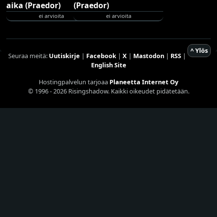
ei arvioita
ei arvioita
^ Ylös
Seuraa meitä:
Uutiskirje
|
Facebook
|
X
|
Mastodon
|
RSS
|
English Site
Hostingpalvelun tarjoaa
Planeetta Internet Oy
© 1996 - 2026 Risingshadow. Kaikki oikeudet pidätetään.