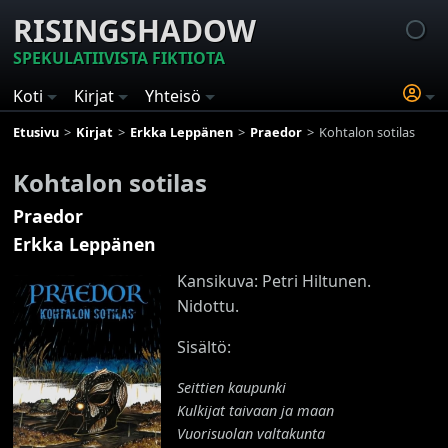
RISINGSHADOW
SPEKULATIIVISTA FIKTIOTA
Koti
Kirjat
Yhteisö
Etusivu
Kirjat
Erkka Leppänen
Praedor
Kohtalon sotilas
Kohtalon sotilas
Praedor
Erkka Leppänen
Kansikuva: Petri Hiltunen.
Nidottu.
Sisältö:
Seittien kaupunki
Kulkijat taivaan ja maan
Vuorisuolan valtakunta