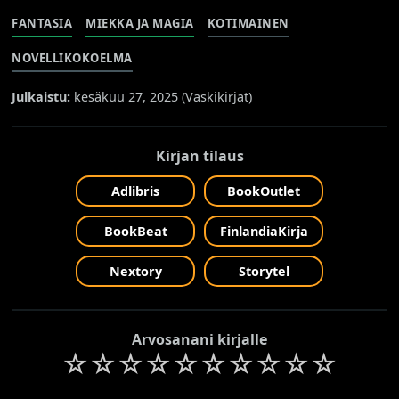
FANTASIA
MIEKKA JA MAGIA
KOTIMAINEN
NOVELLIKOKOELMA
Julkaistu:
kesäkuu 27, 2025 (
Vaskikirjat
)
Kirjan tilaus
Adlibris
BookOutlet
BookBeat
FinlandiaKirja
Nextory
Storytel
Arvosanani kirjalle
☆
☆
☆
☆
☆
☆
☆
☆
☆
☆