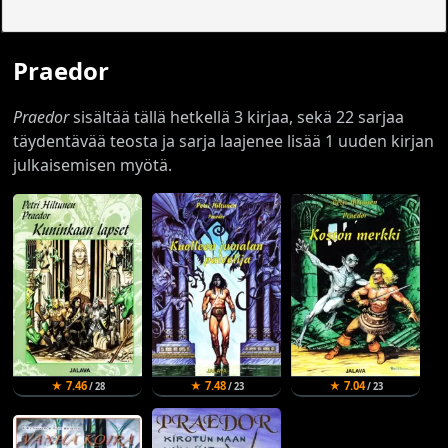
Praedor
Praedor
sisältää tällä hetkellä 3 kirjaa, sekä 22 sarjaa
täydentävää teosta ja sarja laajenee lisää 1 uuden kirjan
julkaisemisen myötä.
★ 7.46
★ 7.48
★ 7.04
/ 28
/ 23
/ 23