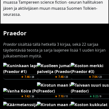
muassa Tampereen science fiction -seuran hallituksen
jäsen ja aktiivijäsen muun muassa Suomen Tolkien-
seurassa.
Praedor
Praedor
sisältää tällä hetkellä 3 kirjaa, sekä 22 sarjaa
täydentävää teosta ja sarja laajenee lisää 1 uuden kirjan
julkaisemisen myötä.
★ 7.46
★ 7.48
★ 7.04
/ 28
/ 23
/ 23
★ 7.42
★ 7.10
★ 8.22
/ 26
/ 11
/ 9