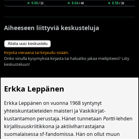
★ 9.00
★ 8.64
★ 8.58
/ 32
/ 48
/ 26
Aiheeseen liittyviä keskusteluja
Aloita uusi keskustelu
Kirjoita vieraana tai kirjaudu sisään.
Onko sinulla kysymyksiä kirjasta tai haluatko jakaa mielipiteesi? Liity
keskusteluun!
Erkka Leppänen
Erkka Leppänen on vuonna 1968 syntynyt
yhteiskuntatieteiden maisteri ja Vaskikirjat-
kustantamon perustaja. Hänet tunnetaan
Portti
-lehden
kirjallisuuskriitikkona ja aktiiviharrastajana
suomalaisessa sf-fandomissa. Hän on ollut muun