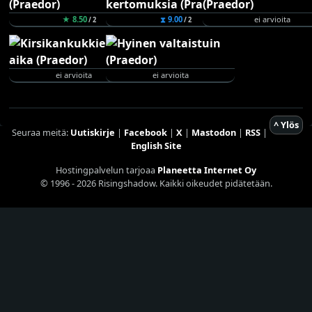
★ 8.50
⧗ 9.00
ei arvioita
/ 2
/ 2
ei arvioita
ei arvioita
^ Ylös
Seuraa meitä:
Uutiskirje
|
Facebook
|
X
|
Mastodon
|
RSS
|
English Site
Hostingpalvelun tarjoaa
Planeetta Internet Oy
© 1996 - 2026 Risingshadow. Kaikki oikeudet pidätetään.