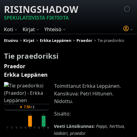
RISINGSHADOW
SPEKULATIIVISTA FIKTIOTA
Koti
Kirjat
Yhteisö
Etusivu
Kirjat
Erkka Leppänen
Praedor
Tie praedoriksi
Tie praedoriksi
Praedor
Erkka Leppänen
Toimittanut Erkka Leppänen.
Kansikuva: Petri Hiltunen.
Nidottu.
★
7.50
/
2
Sisältö:
1
1
Veeti Länsikunnas:
Pappi, herttua,
1
2
3
4
5
6
7
8
9
10
lääkäri, praedor