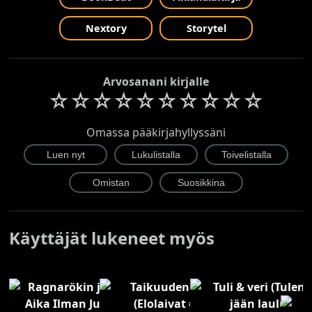
Nextory
Storytel
Arvosanani kirjalle
☆
☆
☆
☆
☆
☆
☆
☆
☆
☆
Omassa pääkirjahyllyssäni
Käyttäjät lukeneet myös