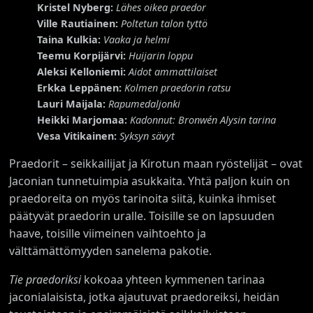
Kristel Nyberg:
Lähes oikea praedor
Ville Rautiainen:
Poltetun talon tyttö
Taina Kulkia:
Vaaka ja helmi
Teemu Korpijärvi:
Huijarin loppu
Aleksi Kelloniemi:
Aidot ammattilaiset
Erkka Leppänen:
Kolmen praedorin ratsu
Lauri Maijala:
Rapumedaljonki
Heikki Marjomaa:
Kadonnut: Bronwén Alysin tarina
Vesa Vitikainen:
Syksyn sävyt
Praedorit – seikkailijat ja Kirotun maan ryöstelijät – ovat
Jaconian tunnetuimpia asukkaita. Yhtä paljon kuin on
praedoreita on myös tarinoita siitä, kuinka ihmiset
päätyvät praedorin uralle. Toisille se on lapsuuden
haave, toisille viimeinen vaihtoehto ja
välttämättömyyden sanelema pakotie.
Tie praedoriksi
kokoaa yhteen kymmenen tarinaa
jaconialaisista, jotka ajautuvat praedoreiksi, heidän