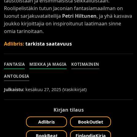
taustoistaan ja ensimmäisistä seikkailuistaan.
Roolipelistäkin tutun Jaconian fantasiamaailman on
luonut sarjakuvataiteilija
Petri Hiltunen
, ja yhä kasvava
joukko kirjoittajia on inspiroitunut laatimaan sinne
omia tarinoitaan.
Adlibris:
tarkista saatavuus
FANTASIA
MIEKKA JA MAGIA
KOTIMAINEN
ANTOLOGIA
Julkaistu:
kesäkuu 27, 2025 (
Vaskikirjat
)
Kirjan tilaus
Adlibris
BookOutlet
BookBeat
FinlandiaKirja