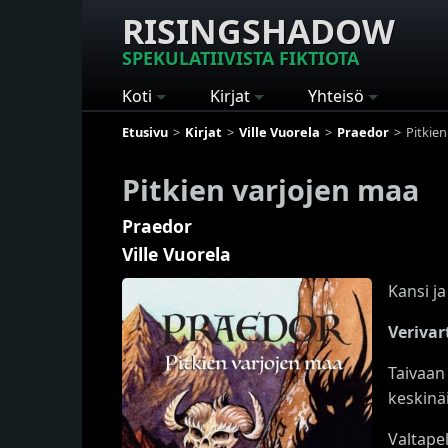
RISINGSHADOW
SPEKULATIIVISTA FIKTIOTA
Koti
Kirjat
Yhteisö
Etusivu
Kirjat
Ville Vuorela
Praedor
Pitkie
Pitkien varjojen maa
Praedor
Ville Vuorela
Kansi ja
Verivar
Taivaan
keskinä
Valtape