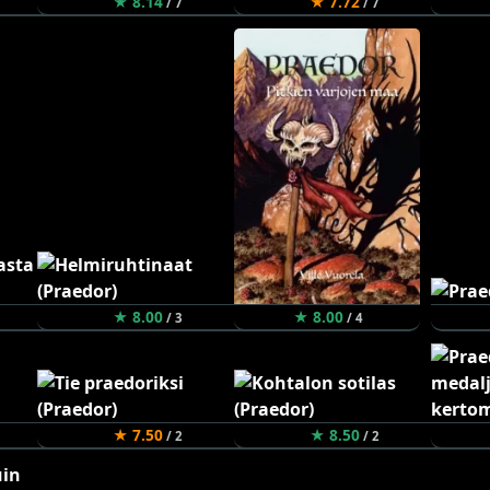
★ 8.14
★ 7.72
/ 7
/ 7
★ 8.00
★ 8.00
/ 3
/ 4
★ 7.50
★ 8.50
/ 2
/ 2