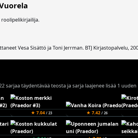
 Vuorela
roolipelikirjailija.
ittaneet Vesa Sisättö ja Toni Jerrman. BTJ Kirjastopalvelu, 20
ä 22 sarjaa täydentävää teosta ja sarja laajenee lisää 1 uude
★ 7.04
★ 7.42
/ 23
/ 26