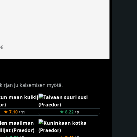
06.
n kirjan julkaisemisen myötä.
★ 7.10
★ 8.22
/ 11
/ 9