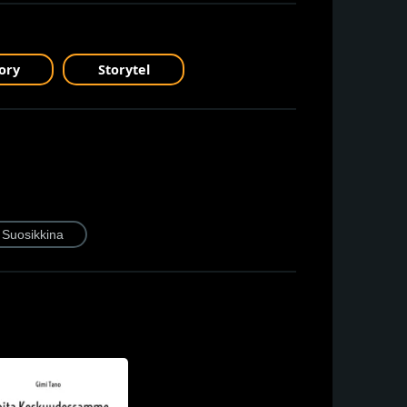
ory
Storytel