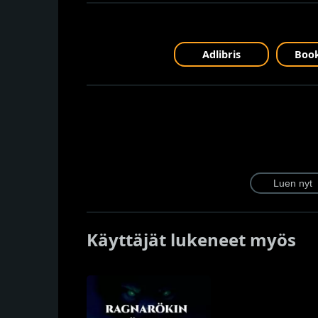
Adlibris
Book
Käyttäjät lukeneet myös