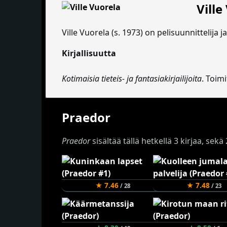
Ville
Ville Vuorela (s. 1973) on pelisuunnittelija ja 
Kirjallisuutta
Kotimaisia tieteis- ja fantasiakirjailijoita
. Toim
Praedor
Praedor
sisältää tällä hetkellä 3 kirjaa, sek
★ 7.46
★ 7.48
/ 28
/ 23