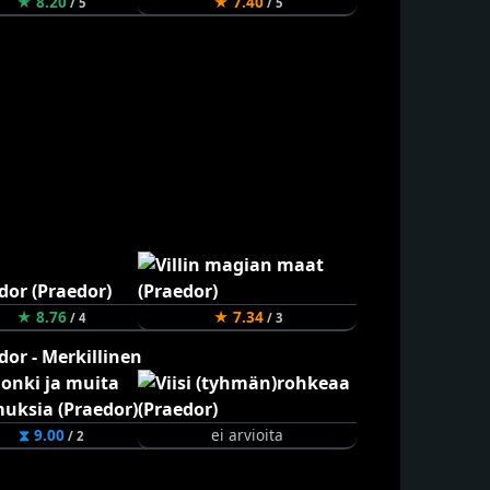
★ 8.20
★ 7.40
/ 5
/ 5
★ 8.76
★ 7.34
/ 4
/ 3
⧗ 9.00
ei arvioita
/ 2