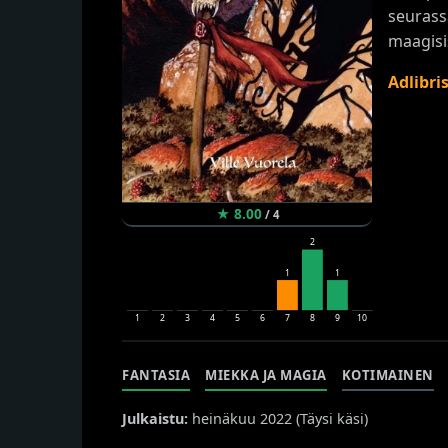
seurass
maagisis
Adlibri
★
8.00
/
4
2
1
1
1
2
3
4
5
6
7
8
9
10
FANTASIA
MIEKKA JA MAGIA
KOTIMAINEN
Julkaistu:
heinäkuu 2022 (
Täysi käsi
)