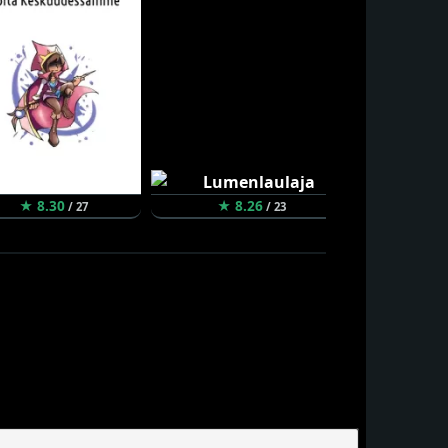
★ 8.30
★ 8.26
★ 8.18
/ 27
/ 23
/ 