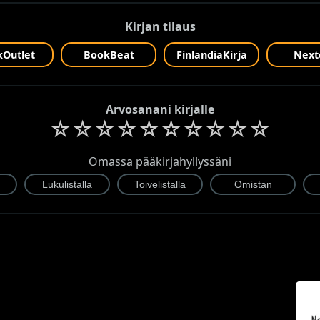
Kirjan tilaus
Outlet
BookBeat
FinlandiaKirja
Next
Arvosanani kirjalle
☆
☆
☆
☆
☆
☆
☆
☆
☆
☆
Omassa pääkirjahyllyssäni