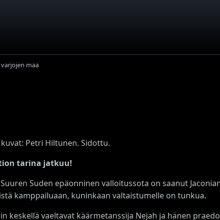
n varjojen maa
 kuvat: Petri Hiltunen. Sidottu.
tion tarina jatkuu!
 Suuren Suden epäonninen valloitussota on saanut Jaconia
istä kamppailuaan, kuninkaan valtaistumelle on tunkua.
lin keskellä vaeltavat käärmetanssija Nejah ja hänen praed