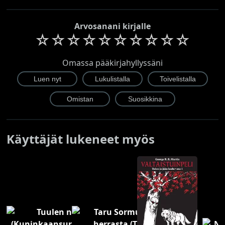
Arvosanani kirjalle
☆
☆
☆
☆
☆
☆
☆
☆
☆
☆
Omassa pääkirjahyllyssäni
Käyttäjät lukeneet myös