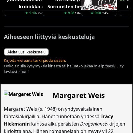
★ 9.10
★ 9.08
★ 9.00
/ 257
/ 765
/ 545
Aiheeseen liittyviä keskusteluja
Aloita uusi keskustelu
Kirjoita vieraana tai kirjaudu sisään.
Onko sinulla kysymyksiä kirjasta tai haluatko jakaa mielipiteesi? Liity
keskusteluun!
Margaret Weis
Margaret Weis (s. 1948) on yhdysvaltalainen
fantasiakirjailija. Hänet tunnetaan yhdessä
Tracy
Hickmanin
kanssa alkuperäisten
Dragonlance
-kirjojen
kirjoittajana. Hänen romaanejaan on myyty yli 22