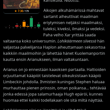
kansikuva. Nidottu.
Aikojen alkuhämärissä mahtavat
★
7.30
/
179
sartanit aiheuttivat maailman
82
47
eriytymisen neljäksi maailmaksi,
24
15
7
2
1
1
tuleksi, kiveksi, ilmaksi ja vedeksi.
1
2
3
4
5
6
7
8
9
10
Paha velho Xar yrittää saada
valtaansa koko universumin.
Lohikäärmeen siivessä
hän
valjastaa palvelijansa Haplon aiheuttamaan sekasortoa
kaikkiin maailmoihin ja lähettää hänet Kuolemanportin
kautta ensin Arianukseen, ilman valtakuntaan.
Arianus on jo ennestään kaaoksen partaalla. Haltioiden
orjuuttamat kääpiöt taistelevat oikeuksistaan kääpiö
Limbeckin johdolla. Ihmisten kuningas Stephen haluaa
murhauttaa pienen prinssin, oman poikansa... tehtävää
jonka edessä jopa salamurhaaja Hugh epäröi, kunnes
huomaa ettei kaikki todellakaan ole sitä miltä näyttää.