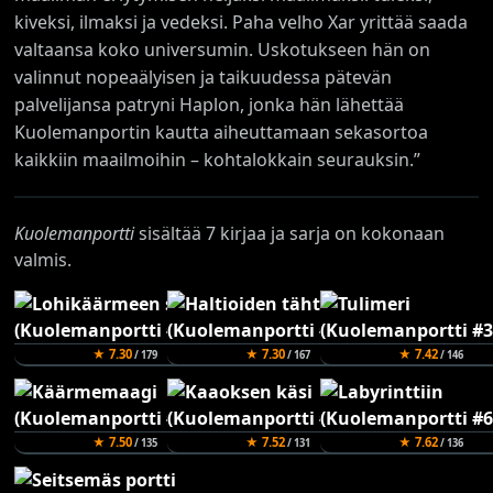
kiveksi, ilmaksi ja vedeksi. Paha velho Xar yrittää saada
valtaansa koko universumin. Uskotukseen hän on
valinnut nopeaälyisen ja taikuudessa pätevän
palvelijansa patryni Haplon, jonka hän lähettää
Kuolemanportin kautta aiheuttamaan sekasortoa
kaikkiin maailmoihin – kohtalokkain seurauksin.”
Kuolemanportti
sisältää 7 kirjaa ja sarja on kokonaan
valmis.
★ 7.30
★ 7.30
★ 7.42
/ 179
/ 167
/ 146
★ 7.50
★ 7.52
★ 7.62
/ 135
/ 131
/ 136