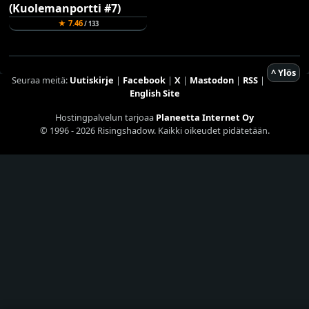
★ 7.46
/ 133
^ Ylös
Seuraa meitä:
Uutiskirje
|
Facebook
|
X
|
Mastodon
|
RSS
|
English Site
Hostingpalvelun tarjoaa
Planeetta Internet Oy
© 1996 - 2026 Risingshadow. Kaikki oikeudet pidätetään.