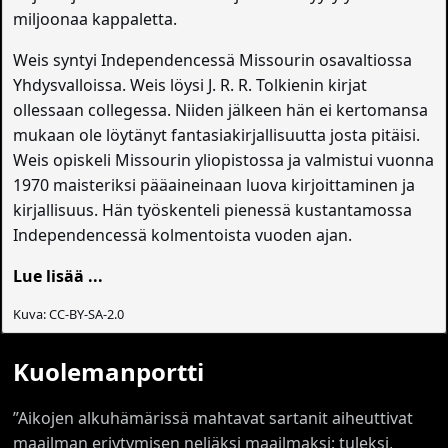
miljoonaa kappaletta.
Weis syntyi Independencessä Missourin osavaltiossa
Yhdysvalloissa. Weis löysi J. R. R. Tolkienin kirjat
ollessaan collegessa. Niiden jälkeen hän ei kertomansa
mukaan ole löytänyt fantasiakirjallisuutta josta pitäisi.
Weis opiskeli Missourin yliopistossa ja valmistui vuonna
1970 maisteriksi pääaineinaan luova kirjoittaminen ja
kirjallisuus. Hän työskenteli pienessä kustantamossa
Independencessä kolmentoista vuoden ajan.
Lue lisää ...
Kuva: CC-BY-SA-2.0
Kuolemanportti
”Aikojen alkuhämärissä mahtavat sartanit aiheuttivat
maailman eriytymisen neljäksi maailmaksi: tuleksi,