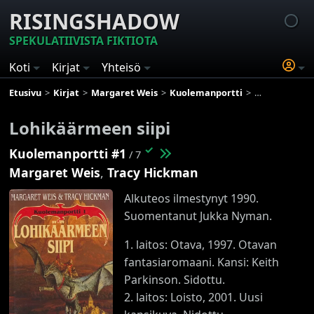
RISINGSHADOW
SPEKULATIIVISTA FIKTIOTA
Koti
Kirjat
Yhteisö
Etusivu
Kirjat
Margaret Weis
Kuolemanportti
Lohikäärmeen 
Lohikäärmeen siipi
✓
Kuolemanportti #1
/ 7
Margaret Weis
,
Tracy Hickman
Alkuteos ilmestynyt 1990.
Suomentanut Jukka Nyman.
1. laitos: Otava, 1997. Otavan
fantasiaromaani. Kansi: Keith
Parkinson. Sidottu.
2. laitos: Loisto, 2001. Uusi