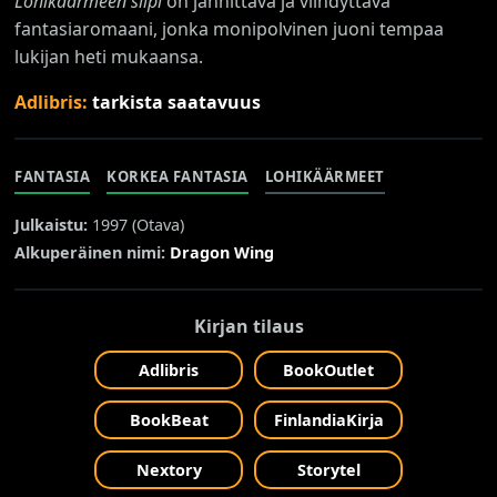
Lohikäärmeen siipi
on jännittävä ja viihdyttävä
fantasiaromaani, jonka monipolvinen juoni tempaa
lukijan heti mukaansa.
Adlibris:
tarkista saatavuus
FANTASIA
KORKEA FANTASIA
LOHIKÄÄRMEET
Julkaistu:
1997 (
Otava
)
Alkuperäinen nimi:
Dragon Wing
Kirjan tilaus
Adlibris
BookOutlet
BookBeat
FinlandiaKirja
Nextory
Storytel