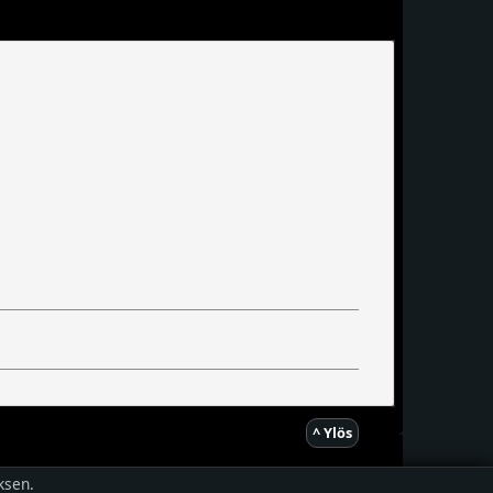
^ Ylös
ksen.