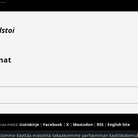
lstoi
mat
raa meitä:
Uutiskirje
|
Facebook
|
X
|
Mastodon
|
RSS
|
English Site
Hostingpalvelun tarjoaa
Planeetta Internet Oy
stomme käyttää evästeitä takaaksemme parhaimman käyttökokemu