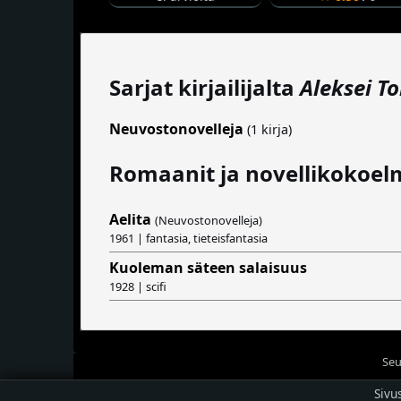
Sarjat kirjailijalta
Aleksei To
Neuvostonovelleja
(1 kirja)
Romaanit ja novellikokoel
Aelita
(Neuvostonovelleja)
1961 | fantasia, tieteisfantasia
Kuoleman säteen salaisuus
1928 | scifi
Seu
Sivu