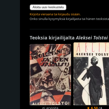
Aloita uusi keskustelu
Kirjoita vieraana tai kirjaudu sisään.
Onko sinulla kysymyksiä kirjailijasta tai hänen teoksista
Teoksia kirjailijalta
Aleksei Tolstoi
ei arvioita
★ 6.50
/ 6