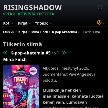
RISINGSHADOW
SPEKULATIIVISTA FIKTIOTA
Koti
Kirjat
Yhteisö
Etusivu
Kirjat
Mina Finch
K-pop-akatemia
Tiikerin silmä
Tiikerin silmä
✓
K-pop-akatemia #5
/ 6
Mina Finch
Alkuteos ilmestynyt 2026.
Suomentanut Viivi Ängeslevä.
Sidottu.
Musiikin ja henkien
maailmassa ei kannata luottaa
kehen vain. Lumoavan