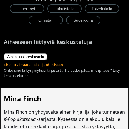
Aiheeseen liittyviä keskusteluja
Aloita uusi keskustelu
Kirjoita vieraana tai kirjaudu sisään.
Onko sinulla kysymyksiä kirjasta tai haluatko jakaa mielipiteesi? Liity
keskusteluun!
Mina Finch
Mina Finch on yhdysvaltalainen kirjailija, joka tunnetaan
K‑Pop akatemia
‑sarjasta. Kyseessä on alakouluikäisille
kohdistettu seikkailusarja, joka juhlistaa ystävyyttä,