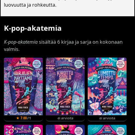
luovuutta ja rohkeutta.
K-pop-akatemia
K-pop-akatemia
sisältää 6 kirjaa ja sarja on kokonaan
valmis.
★ 7.00
ei arvioita
ei arvioita
/ 1