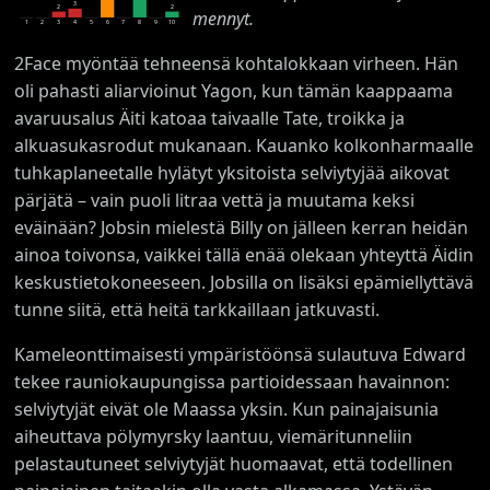
3
2
2
mennyt.
1
2
3
4
5
6
7
8
9
10
2Face myöntää tehneensä kohtalokkaan virheen. Hän
oli pahasti aliarvioinut Yagon, kun tämän kaappaama
avaruusalus Äiti katoaa taivaalle Tate, troikka ja
alkuasukasrodut mukanaan. Kauanko kolkonharmaalle
tuhkaplaneetalle hylätyt yksitoista selviytyjää aikovat
pärjätä – vain puoli litraa vettä ja muutama keksi
eväinään? Jobsin mielestä Billy on jälleen kerran heidän
ainoa toivonsa, vaikkei tällä enää olekaan yhteyttä Äidin
keskustietokoneeseen. Jobsilla on lisäksi epämiellyttävä
tunne siitä, että heitä tarkkaillaan jatkuvasti.
Kameleonttimaisesti ympäristöönsä sulautuva Edward
tekee rauniokaupungissa partioidessaan havainnon:
selviytyjät eivät ole Maassa yksin. Kun painajaisunia
aiheuttava pölymyrsky laantuu, viemäritunneliin
pelastautuneet selviytyjät huomaavat, että todellinen