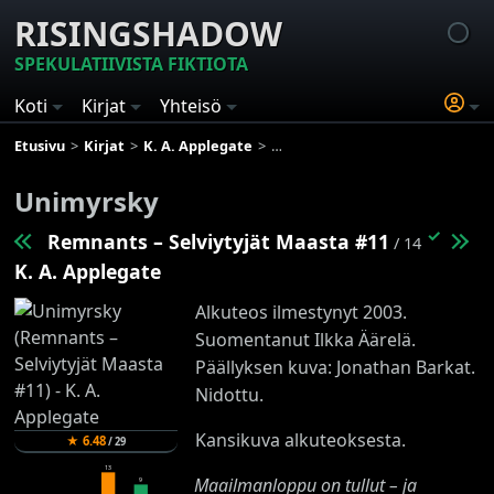
RISINGSHADOW
SPEKULATIIVISTA FIKTIOTA
Koti
Kirjat
Yhteisö
Etusivu
Kirjat
K. A. Applegate
Remnants – Selviytyjät Maasta
Unimyrsky
✓
Remnants – Selviytyjät Maasta #11
/ 14
K. A. Applegate
Alkuteos ilmestynyt 2003.
Suomentanut Ilkka Äärelä.
Päällyksen kuva: Jonathan Barkat.
Nidottu.
Kansikuva alkuteoksesta.
★
6.48
/
29
13
Maailmanloppu on tullut – ja
9