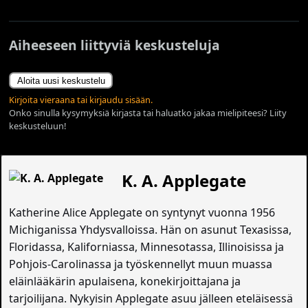
Aiheeseen liittyviä keskusteluja
Aloita uusi keskustelu
Kirjoita vieraana tai kirjaudu sisään.
Onko sinulla kysymyksiä kirjasta tai haluatko jakaa mielipiteesi? Liity
keskusteluun!
K. A. Applegate
Katherine Alice Applegate on syntynyt vuonna 1956
Michiganissa Yhdysvalloissa. Hän on asunut Texasissa,
Floridassa, Kaliforniassa, Minnesotassa, Illinoisissa ja
Pohjois-Carolinassa ja työskennellyt muun muassa
eläinlääkärin apulaisena, konekirjoittajana ja
tarjoilijana. Nykyisin Applegate asuu jälleen eteläisessä