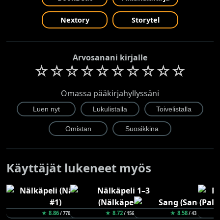
Nextory
Storytel
Arvosanani kirjalle
☆
☆
☆
☆
☆
☆
☆
☆
☆
☆
Omassa pääkirjahyllyssäni
Käyttäjät lukeneet myös
★ 8.86
★ 8.72
★ 8.58
/ 770
/ 156
/ 43