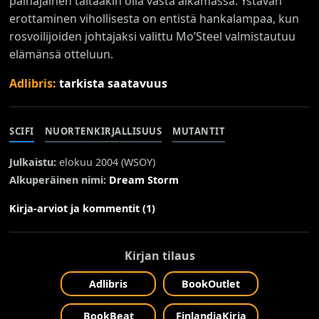
painajainen taitaakin olla vasta alkamassa. Ystävän
erottaminen vihollisesta on entistä hankalampaa, kun
rosvoilijoiden johtajaksi valittu Mo’Steel valmistautuu
elämänsä otteluun.
Adlibris:
tarkista saatavuus
SCIFI
NUORTENKIRJALLISUUS
MUTANTIT
Julkaistu:
elokuu 2004 (
WSOY
)
Alkuperäinen nimi:
Dream Storm
Kirja-arviot ja kommentit (1)
Kirjan tilaus
Adlibris
BookOutlet
BookBeat
FinlandiaKirja