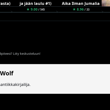
★ 9.00
★ 8.96
/ 545
/ 33
ipiteesi? Liity keskusteluun!
 Wolf
ntiikkakirjailija.