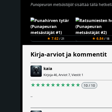
Punapeuran metsästäjät
sisältää tällä hetkell
★ 7.62
★ 6.84
/ 21
/ 18
Kirja-arviot ja kommentit
kaia
Kirjoja 46, Arviot 7, Viestit 1
★★★★★★★★★★
10 / 10
..