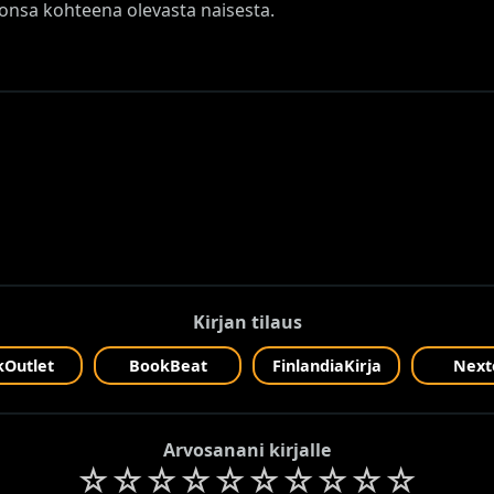
onsa kohteena olevasta naisesta.
Kirjan tilaus
Outlet
BookBeat
FinlandiaKirja
Next
Arvosanani kirjalle
☆
☆
☆
☆
☆
☆
☆
☆
☆
☆