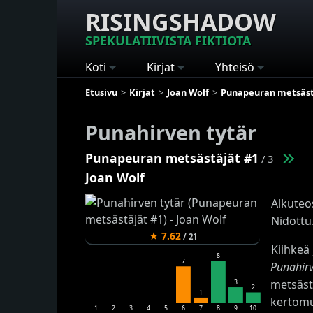
RISINGSHADOW
SPEKULATIIVISTA FIKTIOTA
Koti
Kirjat
Yhteisö
Etusivu
Kirjat
Joan Wolf
Punapeuran metsäst
Punahirven tytär
Punapeuran metsästäjät #1
/ 3
Joan Wolf
Alkuteo
Nidottu
★
7.62
/
21
Kiihkeä
8
7
Punahirv
metsästy
3
2
1
kertomu
1
2
3
4
5
6
7
8
9
10