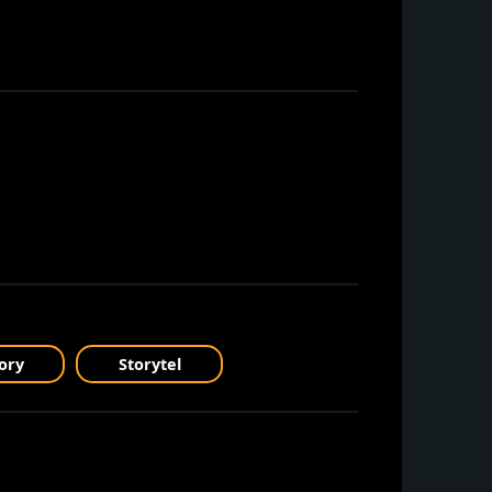
ory
Storytel