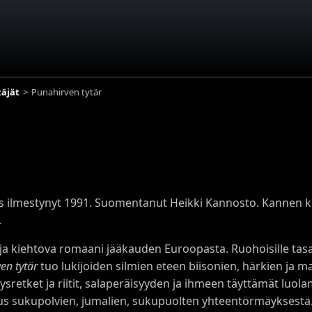
äjät
Punahirven tytär
s ilmestynyt 1991. Suomentanut Heikki Kannosto. Kannen kuv
.
 ja kiehtova romaani jääkauden Euroopasta. Ruohoisille tasan
en tytär
tuo lukijoiden silmien eteen biisonien, härkien ja
sretket ja riitit, salaperäisyyden ja ihmeen täyttämät luol
s sukupolvien, jumalien, sukupuolten yhteentörmäyksestä.