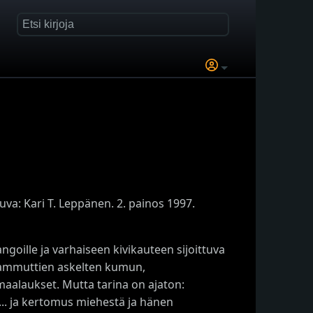
a: Kari T. Leppänen. 2. painos 1997.
goille ja varhaiseen kivikauteen sijoittuva
 mammuttien askelten kumun,
amaalaukset. Mutta tarina on ajaton:
.. ja kertomus miehestä ja hänen