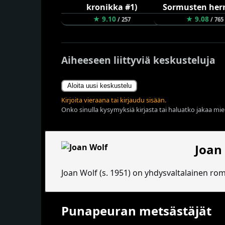
★ 9.10
★ 9.08
/ 257
/ 765
Aiheeseen liittyviä keskusteluja
Aloita uusi keskustelu
Kirjoita vieraana tai kirjaudu sisään.
Onko sinulla kysymyksiä kirjasta tai haluatko jakaa miel
Joan
Joan Wolf (s. 1951) on yhdysvaltalainen roma
Punapeuran metsästäjät