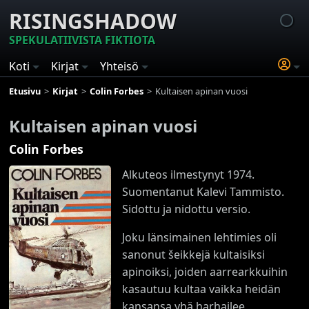
RISINGSHADOW
SPEKULATIIVISTA FIKTIOTA
Koti
Kirjat
Yhteisö
Etusivu
Kirjat
Colin Forbes
Kultaisen apinan vuosi
Kultaisen apinan vuosi
Colin Forbes
Alkuteos ilmestynyt 1974.
Suomentanut Kalevi Tammisto.
Sidottu ja nidottu versio.
Joku länsimainen lehtimies oli
sanonut šeikkejä kultaisiksi
apinoiksi, joiden aarrearkkuihin
kasautuu kultaa vaikka heidän
kansansa yhä harhailee