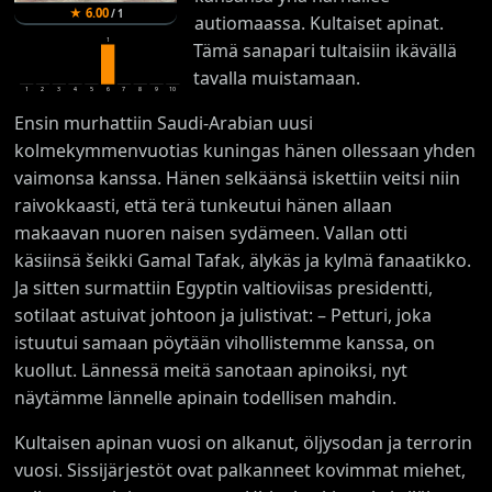
★
6.00
/
1
autiomaassa. Kultaiset apinat.
1
Tämä sanapari tultaisiin ikävällä
tavalla muistamaan.
1
2
3
4
5
6
7
8
9
10
Ensin murhattiin Saudi-Arabian uusi
kolmekymmenvuotias kuningas hänen ollessaan yhden
vaimonsa kanssa. Hänen selkäänsä iskettiin veitsi niin
raivokkaasti, että terä tunkeutui hänen allaan
makaavan nuoren naisen sydämeen. Vallan otti
käsiinsä šeikki Gamal Tafak, älykäs ja kylmä fanaatikko.
Ja sitten surmattiin Egyptin valtioviisas presidentti,
sotilaat astuivat johtoon ja julistivat: – Petturi, joka
istuutui samaan pöytään vihollistemme kanssa, on
kuollut. Lännessä meitä sanotaan apinoiksi, nyt
näytämme lännelle apinain todellisen mahdin.
Kultaisen apinan vuosi on alkanut, öljysodan ja terrorin
vuosi. Sissijärjestöt ovat palkanneet kovimmat miehet,