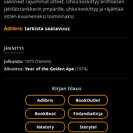
valinneet rajuimmat otteet. Uhka keskittyy brittiläisen
jättiläistankkerin ympärille, uhka keskittyy ja räjähtää
sitten kuumeiseksi toiminnaksi.
Adlibris:
tarkista saatavuus
JÄNNITYS
Julkaistu:
1975 (
Tammi
)
Alkuteos:
Year of the Golden Ape
(1974)
Kirjan tilaus
Adlibris
BookOutlet
BookBeat
FinlandiaKirja
Nextory
Storytel