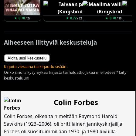
★ 8.78
★ 8.72
★ 8.70
/ 27
/ 22
/ 10
Aiheeseen liittyviä keskusteluja
Aloita uusi keskustelu
Kirjoita vieraana tai kirjaudu sisään.
Onko sinulla kysymyksiä kirjasta tai haluatko jakaa mielipiteesi? Liity
keskusteluun!
Colin Forbes
Colin Forbes, oikealta nimeltään Raymond Harold
Sawkins (1923–2006), oli brittiläinen jännityskirjailija.
Forbes oli suosituimmillaan 1970- ja 1980-luvuilla.