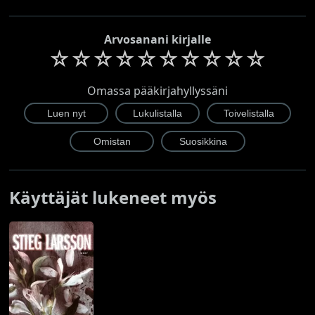
Arvosanani kirjalle
☆
☆
☆
☆
☆
☆
☆
☆
☆
☆
Omassa pääkirjahyllyssäni
Käyttäjät lukeneet myös