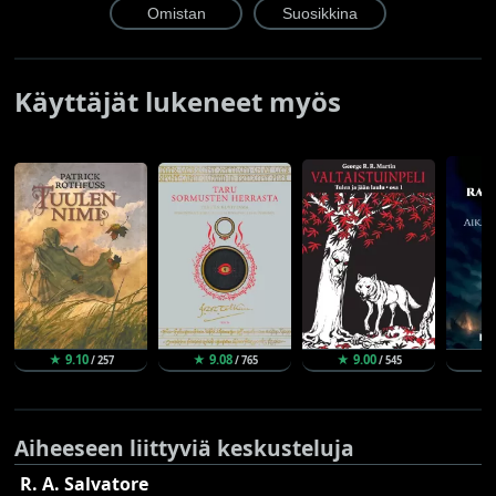
Käyttäjät lukeneet myös
★ 9.10
★ 9.08
★ 9.00
★
/ 257
/ 765
/ 545
Aiheeseen liittyviä keskusteluja
R. A. Salvatore