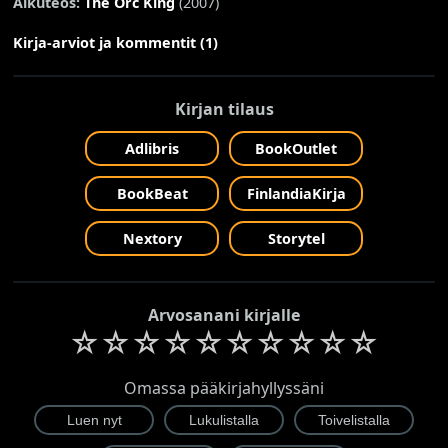
Alkuteos:
The Orc King
(2007)
Kirja-arviot ja kommentit (1)
Kirjan tilaus
Adlibris
BookOutlet
BookBeat
FinlandiaKirja
Nextory
Storytel
Arvosanani kirjalle
☆
☆
☆
☆
☆
☆
☆
☆
☆
☆
Omassa pääkirjahyllyssäni