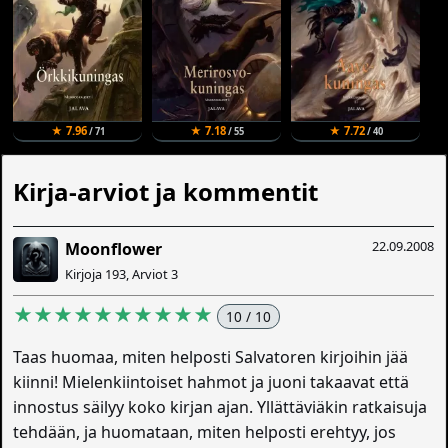
★ 7.96
★ 7.18
★ 7.72
/ 71
/ 55
/ 40
Kirja-arviot ja kommentit
22.09.2008
Moonflower
Kirjoja 193, Arviot 3
★★★★★★★★★★
10 / 10
Taas huomaa, miten helposti Salvatoren kirjoihin jää
kiinni! Mielenkiintoiset hahmot ja juoni takaavat että
innostus säilyy koko kirjan ajan. Yllättäviäkin ratkaisuja
tehdään, ja huomataan, miten helposti erehtyy, jos