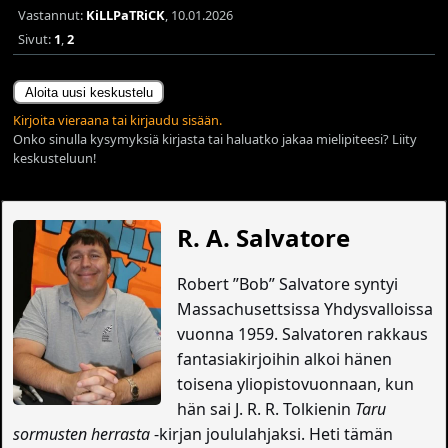
Vastannut:
KiLLPaTRiCK
, 10.01.2026
Sivut:
1
,
2
Aloita uusi keskustelu
Kirjoita vieraana tai kirjaudu sisään.
Onko sinulla kysymyksiä kirjasta tai haluatko jakaa mielipiteesi? Liity
keskusteluun!
R. A. Salvatore
Robert ”Bob” Salvatore syntyi
Massachusettsissa Yhdysvalloissa
vuonna 1959. Salvatoren rakkaus
fantasiakirjoihin alkoi hänen
toisena yliopistovuonnaan, kun
hän sai J. R. R. Tolkienin
Taru
sormusten herrasta
-kirjan joululahjaksi. Heti tämän