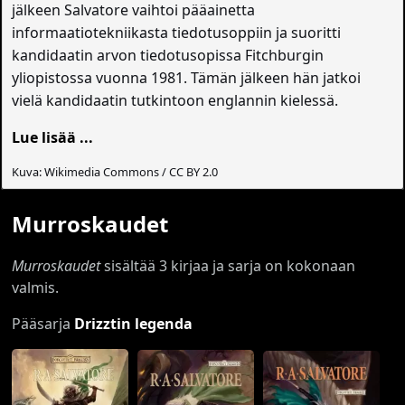
jälkeen Salvatore vaihtoi pääainetta
informaatiotekniikasta tiedotusoppiin ja suoritti
kandidaatin arvon tiedotusopissa Fitchburgin
yliopistossa vuonna 1981. Tämän jälkeen hän jatkoi
vielä kandidaatin tutkintoon englannin kielessä.
Lue lisää ...
Kuva: Wikimedia Commons / CC BY 2.0
Murroskaudet
Murroskaudet
sisältää 3 kirjaa ja sarja on kokonaan
valmis.
Pääsarja
Drizztin legenda