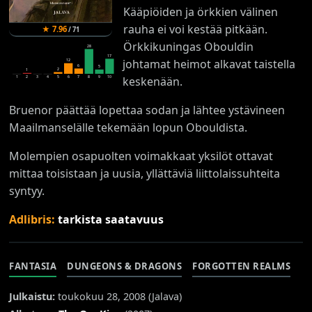
Kääpiöiden ja örkkien välinen
rauha ei voi kestää pitkään.
★
7.96
/
71
Örkkikuningas Obouldin
28
17
johtamat heimot alkavat taistella
12
6
5
2
1
1
2
3
4
5
6
7
8
9
10
keskenään.
Bruenor päättää lopettaa sodan ja lähtee ystävineen
Maailmanselälle tekemään lopun Obouldista.
Molempien osapuolten voimakkaat yksilöt ottavat
mittaa toisistaan ja uusia, yllättäviä liittolaissuhteita
syntyy.
Adlibris:
tarkista saatavuus
FANTASIA
DUNGEONS & DRAGONS
FORGOTTEN REALMS
Julkaistu:
toukokuu 28, 2008 (
Jalava
)