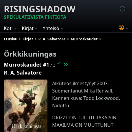
RISINGSHADOW
SPEKULATIIVISTA FIKTIOTA
Koti
Kirjat
Yhteisö
Etusivu
Kirjat
R. A. Salvatore
Murroskaudet
Örkkikuningas
Örkkikuningas
✓
Murroskaudet #1
/ 3
R. A. Salvatore
Alkuteos ilmestynyt 2007.
Suomentanut Mika Renvall.
Kannen kuva: Todd Lockwood.
Nidottu.
DRIZZT ON TULLUT TAKAISIN!
MAAILMA ON MUUTTUNUT!