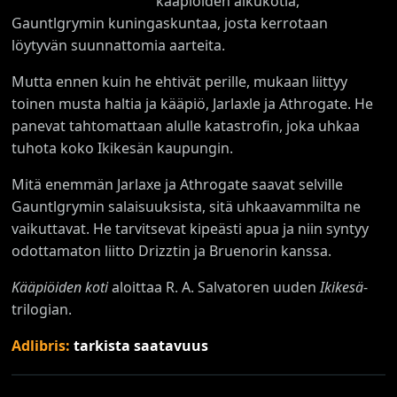
kääpiöiden alkukotia,
Gauntlgrymin kuningaskuntaa, josta kerrotaan
löytyvän suunnattomia aarteita.
Mutta ennen kuin he ehtivät perille, mukaan liittyy
toinen musta haltia ja kääpiö, Jarlaxle ja Athrogate. He
panevat tahtomattaan alulle katastrofin, joka uhkaa
tuhota koko Ikikesän kaupungin.
Mitä enemmän Jarlaxe ja Athrogate saavat selville
Gauntlgrymin salaisuuksista, sitä uhkaavammilta ne
vaikuttavat. He tarvitsevat kipeästi apua ja niin syntyy
odottamaton liitto Drizztin ja Bruenorin kanssa.
Kääpiöiden koti
aloittaa R. A. Salvatoren uuden
Ikikesä
-
trilogian.
Adlibris:
tarkista saatavuus