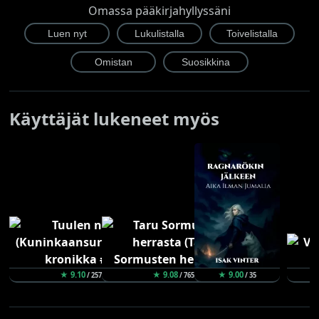
Omassa pääkirjahyllyssäni
Käyttäjät lukeneet myös
★ 9.10
★ 9.08
★ 9.00
/ 257
/ 765
/ 35