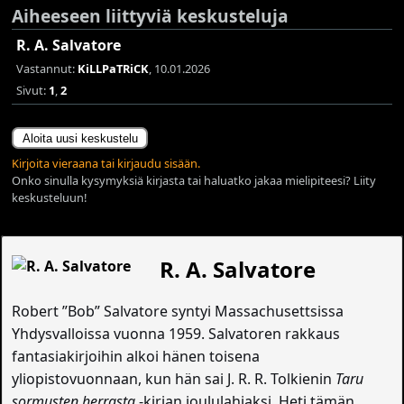
Aiheeseen liittyviä keskusteluja
R. A. Salvatore
Vastannut:
KiLLPaTRiCK
, 10.01.2026
Sivut:
1
,
2
Aloita uusi keskustelu
Kirjoita vieraana tai kirjaudu sisään.
Onko sinulla kysymyksiä kirjasta tai haluatko jakaa mielipiteesi? Liity
keskusteluun!
R. A. Salvatore
Robert ”Bob” Salvatore syntyi Massachusettsissa
Yhdysvalloissa vuonna 1959. Salvatoren rakkaus
fantasiakirjoihin alkoi hänen toisena
yliopistovuonnaan, kun hän sai J. R. R. Tolkienin
Taru
sormusten herrasta
-kirjan joululahjaksi. Heti tämän