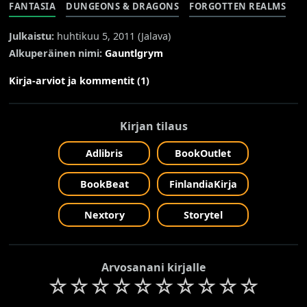
FANTASIA
DUNGEONS & DRAGONS
FORGOTTEN REALMS
Julkaistu:
huhtikuu 5, 2011 (
Jalava
)
Alkuperäinen nimi:
Gauntlgrym
Kirja-arviot ja kommentit (1)
Kirjan tilaus
Adlibris
BookOutlet
BookBeat
FinlandiaKirja
Nextory
Storytel
Arvosanani kirjalle
☆
☆
☆
☆
☆
☆
☆
☆
☆
☆