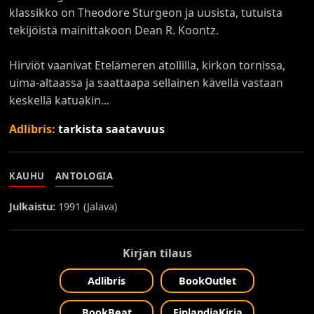
klassikko on Theodore Sturgeon ja uusista, tutuista
tekijöistä mainittakoon Dean R. Koontz.
Hirviöt vaanivat Etelämeren atollilla, kirkon tornissa,
uima-altaassa ja saattaapa sellainen kävellä vastaan
keskellä katuakin...
Adlibris:
tarkista saatavuus
KAUHU
ANTOLOGIA
Julkaistu:
1991 (
Jalava
)
Kirjan tilaus
Adlibris
BookOutlet
BookBeat
FinlandiaKirja