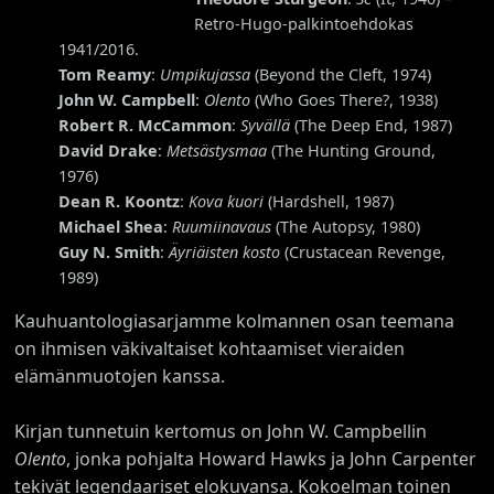
Retro-Hugo-palkintoehdokas
1941/2016.
Tom Reamy
:
Umpikujassa
(Beyond the Cleft, 1974)
John W. Campbell
:
Olento
(Who Goes There?, 1938)
Robert R. McCammon
:
Syvällä
(The Deep End, 1987)
David Drake
:
Metsästysmaa
(The Hunting Ground,
1976)
Dean R. Koontz
:
Kova kuori
(Hardshell, 1987)
Michael Shea
:
Ruumiinavaus
(The Autopsy, 1980)
Guy N. Smith
:
Äyriäisten kosto
(Crustacean Revenge,
1989)
Kauhuantologiasarjamme kolmannen osan teemana
on ihmisen väkivaltaiset kohtaamiset vieraiden
elämänmuotojen kanssa.
Kirjan tunnetuin kertomus on John W. Campbellin
Olento
, jonka pohjalta Howard Hawks ja John Carpenter
tekivät legendaariset elokuvansa. Kokoelman toinen