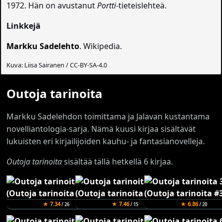
1972. Hän on avustanut
Portti
-tieteislehteä.
Linkkejä
Markku Sadelehto
. Wikipedia.
Kuva: Liisa Sairanen / CC-BY-SA-4.0
Outoja tarinoita
Markku Sadelehdon toimittama ja Jalavan kustantama
novelliantologia-sarja. Nämä kuusi kirjaa sisältävät
lukuisten eri kirjailijoiden kauhu- ja fantasianovelleja.
Outoja tarinoita
sisältää tällä hetkellä 6 kirjaa.
★ 7.34
★ 7.46
★ 6.86
/ 26
/ 15
/ 20