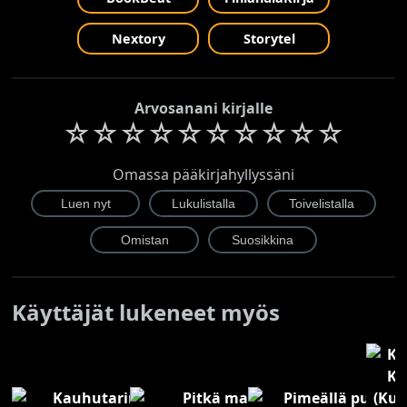
Nextory
Storytel
Arvosanani kirjalle
☆
☆
☆
☆
☆
☆
☆
☆
☆
☆
Omassa pääkirjahyllyssäni
Käyttäjät lukeneet myös