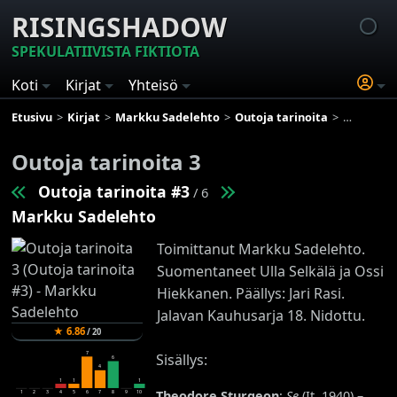
RISINGSHADOW
SPEKULATIIVISTA FIKTIOTA
Koti
Kirjat
Yhteisö
Etusivu
Kirjat
Markku Sadelehto
Outoja tarinoita
Outoja tar
Outoja tarinoita 3
Outoja tarinoita #3
/ 6
Markku Sadelehto
Toimittanut Markku Sadelehto.
Suomentaneet Ulla Selkälä ja Ossi
Hiekkanen. Päällys: Jari Rasi.
Jalavan Kauhusarja 18. Nidottu.
★
6.86
/
20
7
Sisällys:
6
4
1
1
1
Theodore Sturgeon
:
Se
(It, 1940) –
1
2
3
4
5
6
7
8
9
10