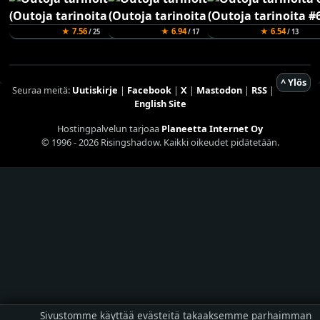
★ 7.56
★ 6.94
★ 6.54
/ 25
/ 17
/ 13
^ Ylös
Seuraa meitä:
Uutiskirje
|
Facebook
|
X
|
Mastodon
|
RSS
|
English Site
Hostingpalvelun tarjoaa
Planeetta Internet Oy
© 1996 - 2026 Risingshadow. Kaikki oikeudet pidätetään.
Sivustomme käyttää evästeitä takaaksemme parhaimman