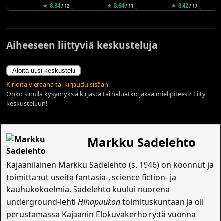
★ 8.84
★ 8.64
★ 8.42
/ 12
/ 11
/ 17
Aiheeseen liittyviä keskusteluja
Aloita uusi keskustelu
Kirjoita vieraana tai kirjaudu sisään.
Onko sinulla kysymyksiä kirjasta tai haluatko jakaa mielipiteesi? Liity
keskusteluun!
Markku Sadelehto
Kajaanilainen Markku Sadelehto (s. 1946) on koonnut ja
toimittanut useita fantasia-, science fiction- ja
kauhukokoelmia. Sadelehto kuului nuorena
underground-lehti
Hihapuukon
toimituskuntaan ja oli
perustamassa Kajaanin Elokuvakerho ry:tä vuonna