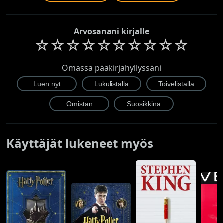
Arvosanani kirjalle
☆
☆
☆
☆
☆
☆
☆
☆
☆
☆
Omassa pääkirjahyllyssäni
Käyttäjät lukeneet myös