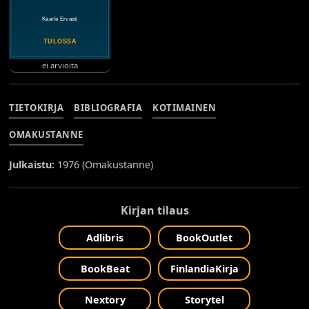
ei arvioita
TIETOKIRJA
BIBLIOGRAFIA
KOTIMAINEN
OMAKUSTANNE
Julkaistu:
1976 (
Omakustanne
)
Kirjan tilaus
Adlibris
BookOutlet
BookBeat
FinlandiaKirja
Nextory
Storytel