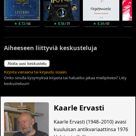
★ 8.72
★ 8.58
★ 8.34
★
/ 53
/ 77
/ 57
Aiheeseen liittyviä keskusteluja
Aloita uusi keskustelu
Kirjoita vieraana tai kirjaudu sisään.
Onko sinulla kysymyksiä kirjasta tai haluatko jakaa mielipiteesi? Liity
keskusteluun!
Kaarle Ervasti
Kaarle Ervasti (1948–2010) avasi
kuuluisan antikvariaattinsa 1976