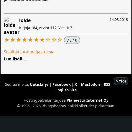
14.03.2018
lolde
Kirjoja 184, Arviot 112, Viestit 7
★★★★★★★☆☆☆
7 / 10
Sisältää juonipaljastuksia
Lue lisää ...
^ Ylös
Seuraa meitä:
Uutiskirje
|
Facebook
|
X
|
Mastodon
|
RSS
|
English Site
Hostingpalvelun tarjoaa
Planeetta Internet Oy
© 1996 - 2026 Risingshadow. Kaikki oikeudet pidätetään.