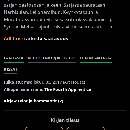
sarjan päätösosan jälkeen. Sarjassa seurataan
Närhisulan, Leijonaroihun, Kyyhkytassun ja
Murattitassun vaiheita sekä soturikissaklaanien ja
Synkän Metsän ajautumista viimeiseen taisteluun.
Adlibris:
tarkista saatavuus
FANTASIA
NUORTENKIRJALLISUUS
ELÄINFANTASIA
KISSAT
Julkaistu:
maaliskuu 30, 2017 (
Art House
)
Alkuperäinen nimi:
The Fourth Apprentice
Kirja-arviot ja kommentit (2)
Kirjan tilaus