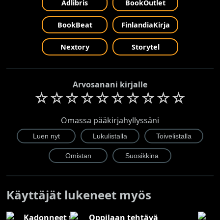
Adlibris
BookOutlet
BookBeat
FinlandiaKirja
Nextory
Storytel
Arvosanani kirjalle
☆
☆
☆
☆
☆
☆
☆
☆
☆
☆
Omassa pääkirjahyllyssäni
Käyttäjät lukeneet myös