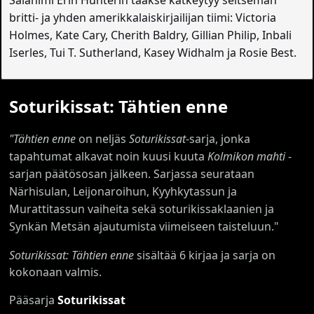
Salanimi Erin Hunterin taakse kätkeytyy seitsemän
britti- ja yhden amerikkalaiskirjailijan tiimi: Victoria
Holmes, Kate Cary, Cherith Baldry, Gillian Philip, Inbali
Iserles, Tui T. Sutherland, Kasey Widhalm ja Rosie Best.
Soturikissat: Tähtien enne
"Tähtien enne
on neljäs
Soturikissat
-sarja, jonka
tapahtumat alkavat noin kuusi kuuta
Kolmikon mahti
-
sarjan päätösosan jälkeen. Sarjassa seurataan
Närhisulan, Leijonaroihun, Kyyhkytassun ja
Murattitassun vaiheita sekä soturikissaklaanien ja
Synkän Metsän ajautumista viimeiseen taisteluun."
Soturikissat: Tähtien enne
sisältää 6 kirjaa ja sarja on
kokonaan valmis.
Pääsarja
Soturikissat