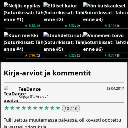
★ 8.32
★ 8.32
★ 8.14
/ 37
/ 29
/ 28
★ 7.96
★ 8.22
★ 8.76
/ 22
/ 22
/ 20
Kirja-arviot ja kommentit
18.04.2017
TeaDance
Kirjoja 81, Arviot 1
★★★★★★★★★★
10 / 10
Tuli luettua muutamassa päivässä, oli kovasti odotettu
ja vastasi odotuksia