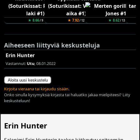
★ 8.66
★ 7.92
★ 8.62
/ 9
/ 12
/ 13
Aiheeseen liittyviä keskusteluja
Erin Hunter
Vastannut:
Utu
, 08.01.2022
Aloita uusi keskustelu
Kirjoita vieraana tai kirjaudu sisään.
Onko sinulla kysymyksiä kirjasta tai haluatko jakaa mielipiteesi? Liity
keskusteluun!
Erin Hunter