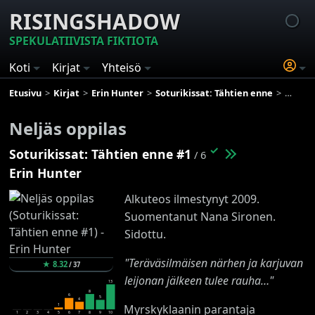
RISINGSHADOW
SPEKULATIIVISTA FIKTIOTA
Koti
Kirjat
Yhteisö
Etusivu
Kirjat
Erin Hunter
Soturikissat: Tähtien enne
Neljäs 
Neljäs oppilas
✓
Soturikissat: Tähtien enne #1
/ 6
Erin Hunter
Alkuteos ilmestynyt 2009.
Suomentanut Nana Sironen.
Sidottu.
"Teräväsilmäisen närhen ja karjuvan
★
8.32
/
37
leijonan jälkeen tulee rauha…"
13
8
6
5
4
1
Myrskyklaanin parantaja
1
2
3
4
5
6
7
8
9
10