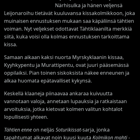
Närhisulka ja hänen veljensä
Leijonaroihu tietävät kuuluvansa kissakolmikkoon, joka
muinaisen ennustuksen mukaan saa käpäliinsä tähtien
voiman. Nyt veljekset odottavat Tähtiklaanilta merkkiä
siitä, kuka voisi olla kolmas ennustuksen tarkoittama
kissa.
Samaan aikaan kaksi nuorta Myrskyklaanin kissaa,
Kyyhkypentu ja Murattipentu, ovat juuri pääsemässä
oppilaiksi. Pian toinen siskoksista näkee enneunen ja
alkaa huomata epätavalliset kykynsä.
Keskellä klaaneja piinaavaa ankaraa kuivuutta
vannotaan valoja, annetaan lupauksia ja ratkaistaan
arvoituksia, jotka kietovat kolmen valitun kohtalot
lopullisesti yhteen.
Tähtien enne
on neljäs
Soturikissat
-sarja, jonka
tapahtumat alkavat noin kuusi kuuta
Kolmikon mahti
-