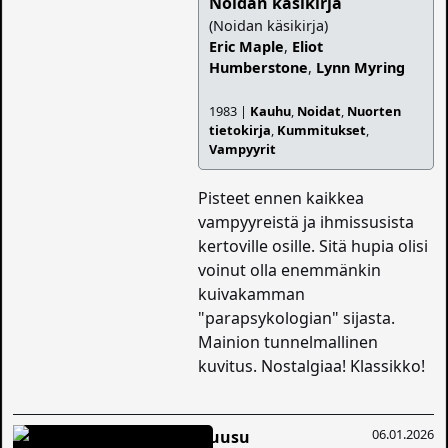
Noidan käsikirja
(Noidan käsikirja)
Eric Maple
,
Eliot
Humberstone
,
Lynn Myring
1983 |
Kauhu
,
Noidat
,
Nuorten
tietokirja
,
Kummitukset
,
Vampyyrit
Pisteet ennen kaikkea
vampyyreistä ja ihmissusista
kertoville osille. Sitä hupia olisi
voinut olla enemmänkin
kuivakamman
"parapsykologian" sijasta.
Mainion tunnelmallinen
kuvitus. Nostalgiaa! Klassikko!
06.01.2026
Ruusu