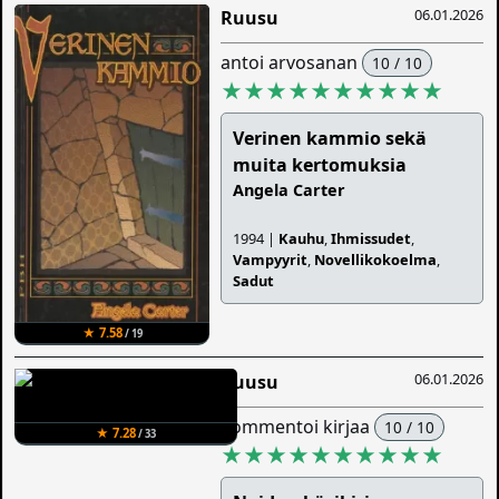
06.01.2026
Ruusu
antoi arvosanan
10 / 10
★★★★★★★★★★
Verinen kammio sekä
muita kertomuksia
Angela Carter
1994 |
Kauhu
,
Ihmissudet
,
Vampyyrit
,
Novellikokoelma
,
Sadut
★ 7.58
/ 19
06.01.2026
Ruusu
kommentoi kirjaa
10 / 10
★ 7.28
/ 33
★★★★★★★★★★