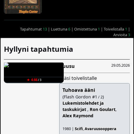
Tapahtumat
13
| Luettuna
6
| Omistettuna
1
| Toivelistalla
1
|
Arvioita
3
Hyllyni tapahtumia
29.05.2026
Ruusu
lisäsi toivelistalle
★ 4.66
/ 3
Tuhoava ääni
(Flash Gordon #1
)
/ 2
Lukemistolehdet ja
taskukirjat
,
Ron Goulart
,
Alex Raymond
1980 |
Scifi
,
Avaruusooppera