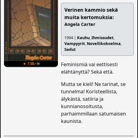
Verinen kammio sekä
muita kertomuksia:
Angela Carter
1994 |
Kauhu
,
Ihmissudet
,
Vampyyrit
,
Novellikokoelma
,
Sadut
Feminismiä vai eettisesti
★ 7.58
/ 19
elähtänyttä? Sekä että.
Mutta se kieli! Ne tarinat, se
tunnelma! Koristeellista,
älykästä, satiiria ja
kunnianosoitusta,
parhaimmillaan satumaisen
kaunista.