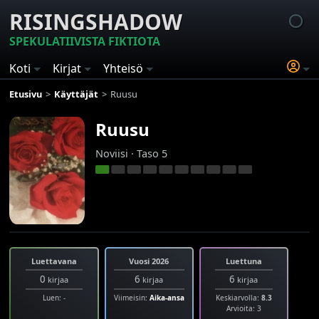
RISINGSHADOW
SPEKULATIIVISTA FIKTIOTA
Koti
Kirjat
Yhteisö
Etusivu
Käyttäjät
Ruusu
Ruusu
Noviisi · Taso 5
Luettavana
Vuosi 2026
Luettuna
0
6
6
kirjaa
kirjaa
kirjaa
Luen: -
Viimeisin:
Aika-ansa
Keskiarvolla:
8.3
Arvioita: 3