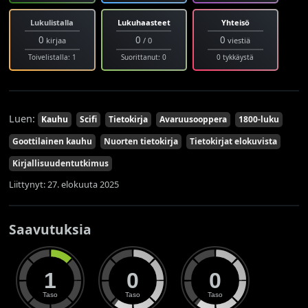
Lukulistalla
Lukuhaasteet
Yhteisö
0
0
0
kirjaa
/ 0
viestiä
Toivelistalla: 1
Suorittanut: 0
0 tykkäystä
Luen:
Kauhu
Scifi
Tietokirja
Avaruusooppera
1800-luku
Goottilainen kauhu
Nuorten tietokirja
Tietokirjat elokuvista
Kirjallisuudentutkimus
Liittynyt: 27. elokuuta 2025
Saavutuksia
1
0
0
Taso
Taso
Taso