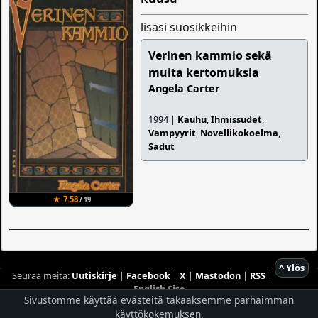
lisäsi suosikkeihin
Verinen kammio sekä
muita kertomuksia
Angela Carter
1994 |
Kauhu
,
Ihmissudet
,
Vampyyrit
,
Novellikokoelma
,
Sadut
★ 7.58
/ 19
^ Ylös
Seuraa meitä:
Uutiskirje
|
Facebook
|
X
|
Mastodon
|
RSS
|
English Site
Sivustomme käyttää evästeitä takaaksemme parhaimman
käyttökokemuksen.
Hostingpalvelun tarjoaa
Planeetta Internet Oy