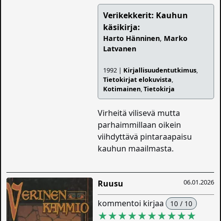
Verikekkerit: Kauhun
käsikirja:
Harto Hänninen
,
Marko
Latvanen
1992 |
Kirjallisuudentutkimus
,
Tietokirjat elokuvista
,
Kotimainen
,
Tietokirja
Virheitä vilisevä mutta
parhaimmillaan oikein
viihdyttävä pintaraapaisu
kauhun maailmasta.
06.01.2026
Ruusu
kommentoi kirjaa
10 / 10
★★★★★★★★★★