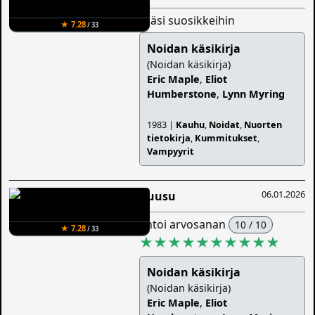
lisäsi suosikkeihin
★ 7.28
/ 33
Noidan käsikirja
(Noidan käsikirja)
Eric Maple
,
Eliot
Humberstone
,
Lynn Myring
1983 |
Kauhu
,
Noidat
,
Nuorten
tietokirja
,
Kummitukset
,
Vampyyrit
06.01.2026
Ruusu
antoi arvosanan
10 / 10
★ 7.28
/ 33
★★★★★★★★★★
Noidan käsikirja
(Noidan käsikirja)
Eric Maple
,
Eliot