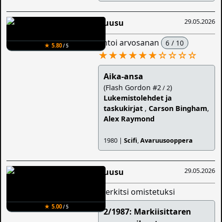
29.05.2026
Ruusu
antoi arvosanan
6 / 10
★ 5.80
/ 5
★★★★★★
☆
☆
☆
☆
Aika-ansa
(Flash Gordon #2
)
/ 2
Lukemistolehdet ja
taskukirjat
,
Carson Bingham
,
Alex Raymond
1980 |
Scifi
,
Avaruusooppera
29.05.2026
Ruusu
merkitsi omistetuksi
★ 5.00
/ 5
2/1987: Markiisittaren