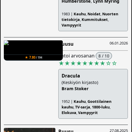
Humberstone
,
Lynn Myring
1983 |
Kauhu
,
Noidat
,
Nuorten
tietokirja
,
Kummitukset
,
Vampyyrit
06.01.2026
Ruusu
antoi arvosanan
8 / 10
★ 7.80
/ 194
★★★★★★★★
☆
☆
Dracula
(Keskiyön kirjasto)
Bram Stoker
1952 |
Kauhu
,
Goottilainen
kauhu
,
TV-sarja
,
1800-luku
,
Elokuva
,
Vampyyrit
27.08.2025
Ruusu