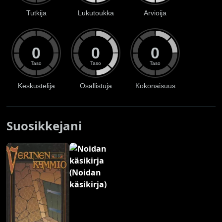
Tutkija
Lukutoukka
Arvioija
0
0
0
Taso
Taso
Taso
Keskustelija
Osallistuja
Kokonaisuus
Suosikkejani