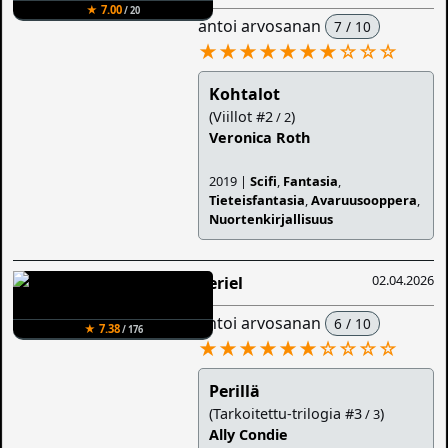
★ 7.00
/ 20
antoi arvosanan
7 / 10
★★★★★★★
☆
☆
☆
Kohtalot
(Viillot #2
)
/ 2
Veronica Roth
2019 |
Scifi
,
Fantasia
,
Tieteisfantasia
,
Avaruusooppera
,
Nuortenkirjallisuus
02.04.2026
Veriel
antoi arvosanan
6 / 10
★ 7.38
/ 176
★★★★★★
☆
☆
☆
☆
Perillä
(Tarkoitettu-trilogia #3
)
/ 3
Ally Condie