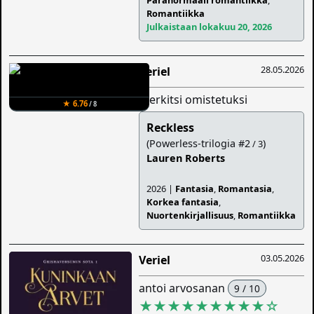
Paranormaali romantiikka
,
Romantiikka
Julkaistaan lokakuu 20, 2026
28.05.2026
Veriel
merkitsi omistetuksi
★ 6.76
/ 8
Reckless
(Powerless-trilogia #2
)
/ 3
Lauren Roberts
2026 |
Fantasia
,
Romantasia
,
Korkea fantasia
,
Nuortenkirjallisuus
,
Romantiikka
03.05.2026
Veriel
antoi arvosanan
9 / 10
★★★★★★★★★
☆