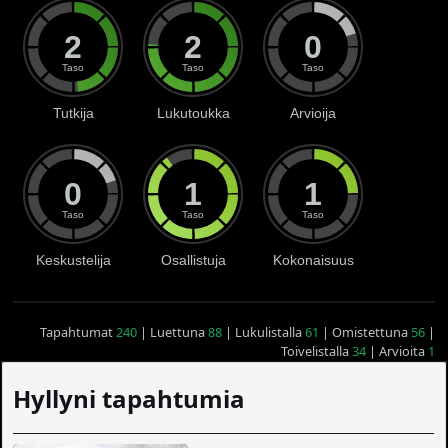
2
2
0
Taso
Taso
Taso
Tutkija
Lukutoukka
Arvioija
0
1
1
Taso
Taso
Taso
Keskustelija
Osallistuja
Kokonaisuus
Tapahtumat
240
| Luettuna
88
| Lukulistalla
61
| Omistettuna
56
|
Toivelistalla
34
| Arvioita
1
Hyllyni tapahtumia