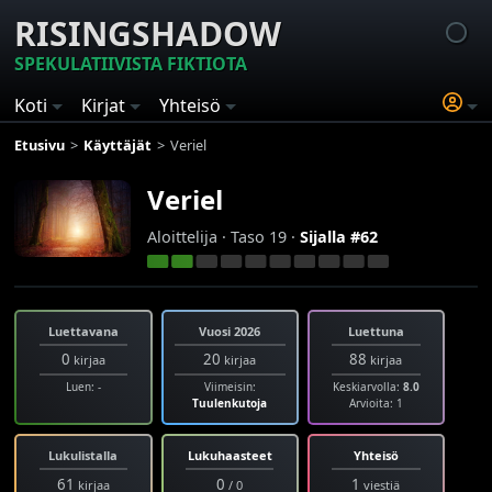
RISINGSHADOW
SPEKULATIIVISTA FIKTIOTA
Koti
Kirjat
Yhteisö
Etusivu
Käyttäjät
Veriel
Veriel
Aloittelija · Taso 19 ·
Sijalla #62
Luettavana
Vuosi 2026
Luettuna
0
20
88
kirjaa
kirjaa
kirjaa
Luen: -
Viimeisin:
Keskiarvolla:
8.0
Tuulenkutoja
Arvioita: 1
Lukulistalla
Lukuhaasteet
Yhteisö
61
0
1
kirjaa
/ 0
viestiä