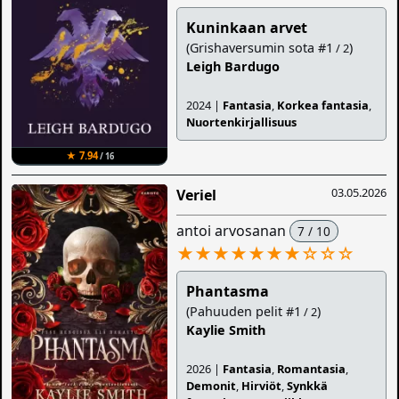
Kuninkaan arvet
(Grishaversumin sota #1
)
/ 2
Leigh Bardugo
2024 |
Fantasia
,
Korkea fantasia
,
Nuortenkirjallisuus
★ 7.94
/ 16
03.05.2026
Veriel
antoi arvosanan
7 / 10
★★★★★★★
☆
☆
☆
Phantasma
(Pahuuden pelit #1
)
/ 2
Kaylie Smith
2026 |
Fantasia
,
Romantasia
,
Demonit
,
Hirviöt
,
Synkkä