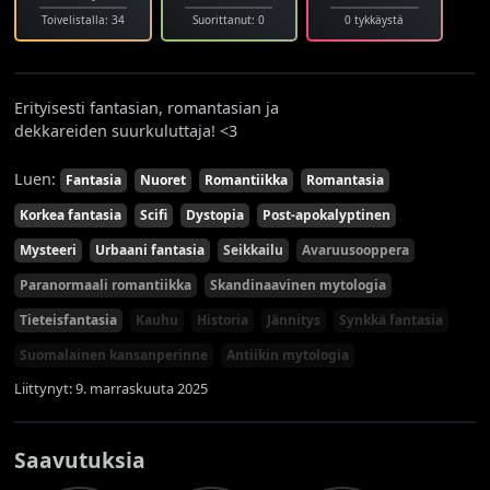
Toivelistalla: 34
Suorittanut: 0
0 tykkäystä
Erityisesti fantasian, romantasian ja
dekkareiden suurkuluttaja! <3
Luen:
Fantasia
Nuoret
Romantiikka
Romantasia
Korkea fantasia
Scifi
Dystopia
Post-apokalyptinen
Mysteeri
Urbaani fantasia
Seikkailu
Avaruusooppera
Paranormaali romantiikka
Skandinaavinen mytologia
Tieteisfantasia
Kauhu
Historia
Jännitys
Synkkä fantasia
Suomalainen kansanperinne
Antiikin mytologia
Liittynyt: 9. marraskuuta 2025
Saavutuksia