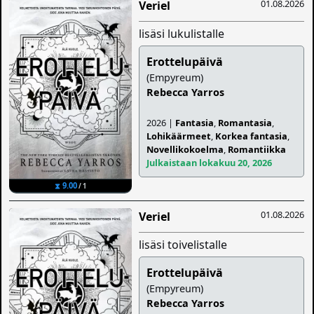
01.08.2026
Veriel
lisäsi lukulistalle
Erottelupäivä
(Empyreum)
Rebecca Yarros
2026 |
Fantasia
,
Romantasia
,
Lohikäärmeet
,
Korkea fantasia
,
Novellikokoelma
,
Romantiikka
Julkaistaan lokakuu 20, 2026
⧗ 9.00
/ 1
01.08.2026
Veriel
lisäsi toivelistalle
Erottelupäivä
(Empyreum)
Rebecca Yarros