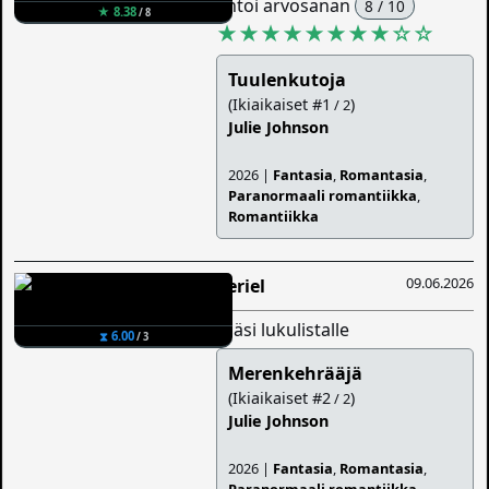
antoi arvosanan
8 / 10
★ 8.38
/ 8
★★★★★★★★
☆
☆
Tuulenkutoja
(Ikiaikaiset #1
)
/ 2
Julie Johnson
2026 |
Fantasia
,
Romantasia
,
Paranormaali romantiikka
,
Romantiikka
09.06.2026
Veriel
lisäsi lukulistalle
⧗ 6.00
/ 3
Merenkehrääjä
(Ikiaikaiset #2
)
/ 2
Julie Johnson
2026 |
Fantasia
,
Romantasia
,