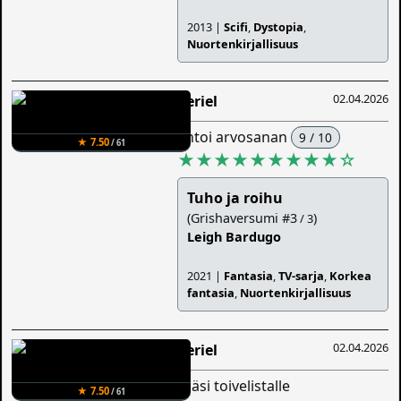
2013 |
Scifi
,
Dystopia
,
Nuortenkirjallisuus
02.04.2026
Veriel
antoi arvosanan
9 / 10
★ 7.50
/ 61
★★★★★★★★★
☆
Tuho ja roihu
(Grishaversumi #3
)
/ 3
Leigh Bardugo
2021 |
Fantasia
,
TV-sarja
,
Korkea
fantasia
,
Nuortenkirjallisuus
02.04.2026
Veriel
lisäsi toivelistalle
★ 7.50
/ 61