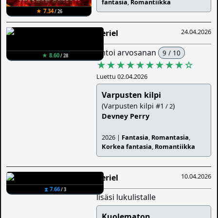
fantasia
,
Romantiikka
★ 7.34
/ 26
24.04.2026
Veriel
antoi arvosanan
9 / 10
★ 8.60
/ 28
★★★★★★★★★
☆
Luettu 02.04.2026
Varpusten kilpi
(Varpusten kilpi #1
)
/ 2
Devney Perry
2026 |
Fantasia
,
Romantasia
,
Korkea fantasia
,
Romantiikka
10.04.2026
Veriel
⧗ 7.66
/ 3
lisäsi lukulistalle
Kuolematon