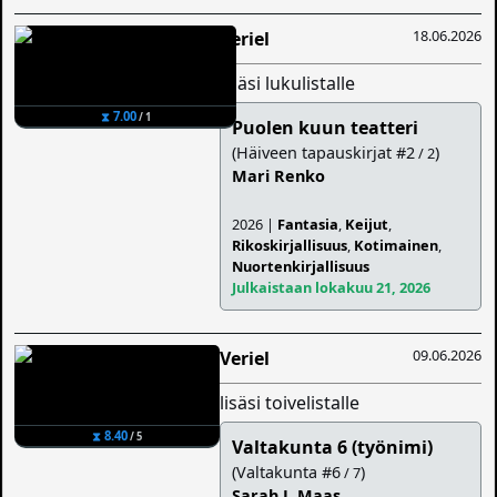
18.06.2026
Veriel
lisäsi lukulistalle
⧗ 7.00
/ 1
Puolen kuun teatteri
(Häiveen tapauskirjat #2
)
/ 2
Mari Renko
2026 |
Fantasia
,
Keijut
,
Rikoskirjallisuus
,
Kotimainen
,
Nuortenkirjallisuus
Julkaistaan lokakuu 21, 2026
09.06.2026
Veriel
lisäsi toivelistalle
⧗ 8.40
/ 5
Valtakunta 6 (työnimi)
(Valtakunta #6
)
/ 7
Sarah J. Maas