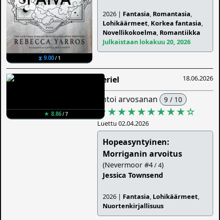
2026 |
Fantasia
,
Romantasia
,
Lohikäärmeet
,
Korkea fantasia
,
Novellikokoelma
,
Romantiikka
Julkaistaan lokakuu 20, 2026
⧗ 9.00
/ 1
18.06.2026
Veriel
antoi arvosanan
9 / 10
★★★★★★★★★
☆
★ 8.86
/ 7
Luettu 02.04.2026
Hopeasyntyinen:
Morriganin arvoitus
(Nevermoor #4
)
/ 4
Jessica Townsend
2026 |
Fantasia
,
Lohikäärmeet
,
Nuortenkirjallisuus