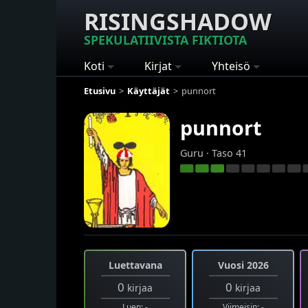
RISINGSHADOW
SPEKULATIIVISTA FIKTIOTA
Koti
Kirjat
Yhteisö
Etusivu
Käyttäjät
punnort
punnort
Guru · Taso 41
Luettavana
Vuosi 2026
0
0
kirjaa
kirjaa
Luen: -
Viimeisin: -