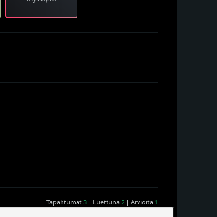
Tapahtumat
3
| Luettuna
2
| Arvioita
1