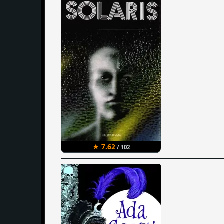
★ 7.62
/ 102