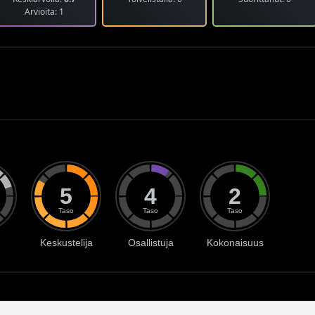
Arvioita: 1
5
4
2
Taso
Taso
Taso
Keskustelija
Osallistuja
Kokonaisuus