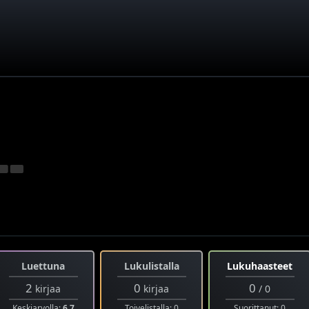
Luettuna
Lukulistalla
Lukuhaasteet
2
0
0
kirjaa
kirjaa
/ 0
Keskiarvolla:
6.7
Toivelistalla: 0
Suorittanut: 0