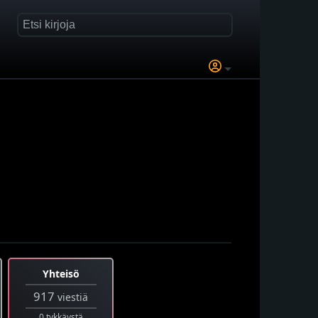
Yhteisö
917
viestiä
0 tykkäystä