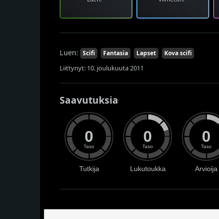
Luen:
Scifi
Fantasia
Lapset
Kova scifi
Liittynyt: 10. joulukuuta 2011
Saavutuksia
0
0
0
Taso
Taso
Taso
Tutkija
Lukutoukka
Arvioija