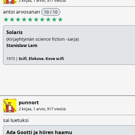
2 kirjaa, 1 arvio,
917 viestiä
antoi arvosanan
10 / 10
★★★★★★★★★★
Solaris
(Kirjayhtymän science fiction -sarja)
Stanislaw Lem
1973 |
Scifi
,
Elokuva
,
Kova scifi
punnort
2 kirjaa, 1 arvio,
917 viestiä
sai luetuksi
Ada Gootti ja hiiren haamu