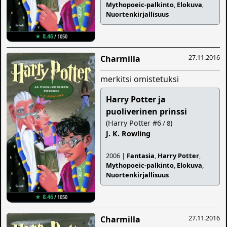
Mythopoeic-palkinto
,
Elokuva
,
Nuortenkirjallisuus
★ 8.46
/ 1050
27.11.2016
Charmilla
merkitsi omistetuksi
Harry Potter ja
puoliverinen prinssi
(Harry Potter #6
)
/ 8
J. K. Rowling
2006 |
Fantasia
,
Harry Potter
,
Mythopoeic-palkinto
,
Elokuva
,
Nuortenkirjallisuus
★ 8.46
/ 1050
27.11.2016
Charmilla