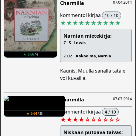
07.04.2014
Charmilla
kommentoi kirjaa
10 / 10
★★★★★★★★★★
Narnian mietekirja:
C. S. Lewis
★ 8.66
/ 6
2002 |
Kokoelma
,
Narnia
Kaunis. Muulla sanalla tätä ei
voi kuvailla.
07.07.2014
Charmilla
kommentoi kirjaa
4 / 10
★ 5.64
/ 33
★★★★
☆
☆
☆
☆
☆
☆
Niskaan putoava taivas: