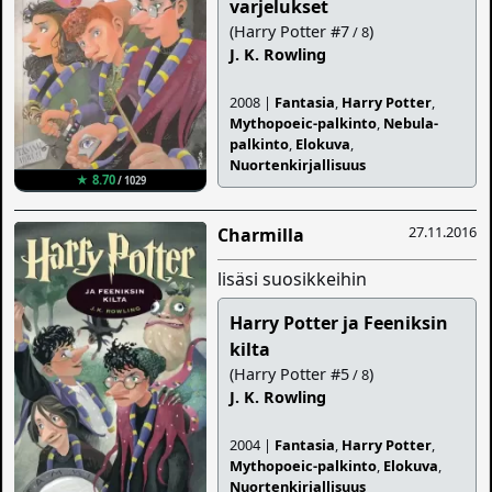
varjelukset
(Harry Potter #7
)
/ 8
J. K. Rowling
2008 |
Fantasia
,
Harry Potter
,
Mythopoeic-palkinto
,
Nebula-
palkinto
,
Elokuva
,
Nuortenkirjallisuus
★ 8.70
/ 1029
27.11.2016
Charmilla
lisäsi suosikkeihin
Harry Potter ja Feeniksin
kilta
(Harry Potter #5
)
/ 8
J. K. Rowling
2004 |
Fantasia
,
Harry Potter
,
Mythopoeic-palkinto
,
Elokuva
,
Nuortenkirjallisuus