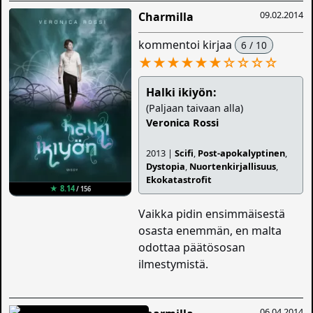
09.02.2014
Charmilla
kommentoi kirjaa
6 / 10
★★★★★★
☆
☆
☆
☆
Halki ikiyön:
(Paljaan taivaan alla)
Veronica Rossi
2013 |
Scifi
,
Post-apokalyptinen
,
Dystopia
,
Nuortenkirjallisuus
,
Ekokatastrofit
★ 8.14
/ 156
Vaikka pidin ensimmäisestä
osasta enemmän, en malta
odottaa päätösosan
ilmestymistä.
06.04.2014