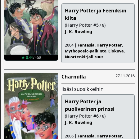
Harry Potter ja Feeniksin
kilta
(Harry Potter #5
)
/ 8
J. K. Rowling
2004 |
Fantasia
,
Harry Potter
,
Mythopoeic-palkinto
,
Elokuva
,
Nuortenkirjallisuus
★ 8.44
/ 1068
27.11.2016
Charmilla
lisäsi suosikkeihin
Harry Potter ja
puoliverinen prinssi
(Harry Potter #6
)
/ 8
J. K. Rowling
2006 |
Fantasia
,
Harry Potter
,