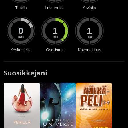
Tutkija
Lukutoukka
Arvioija
0
1
1
Taso
Taso
Taso
Keskustelija
Osallistuja
Kokonaisuus
Suosikkejani