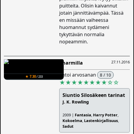
puitteita. Olisin kaivannut
jotain jännittävämpää. Tässä
en missään vaiheessa
huomannut sydämeni
tykyttävän normalia
nopeammin.
27.11.2016
Charmilla
antoi arvosanan
8 / 10
★ 7.30
/ 233
★★★★★★★★
☆
☆
Siuntio Silosäkeen tarinat
J. K. Rowling
2009 |
Fantasia
,
Harry Potter
,
Kokoelma
,
Lastenkirjallisuus
,
Sadut