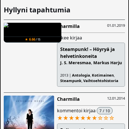
Hyllyni tapahtumia
01.01.2019
Charmilla
lukee kirjaa
★ 6.66
/ 15
Steampunk! – Höyryä ja
helvetinkoneita
J. S. Meresmaa
,
Markus Harju
2013 |
Antologia
,
Kotimainen
,
Steampunk
,
Vaihtoehtohistoria
12.01.2014
Charmilla
kommentoi kirjaa
7 / 10
★★★★★★★
☆
☆
☆