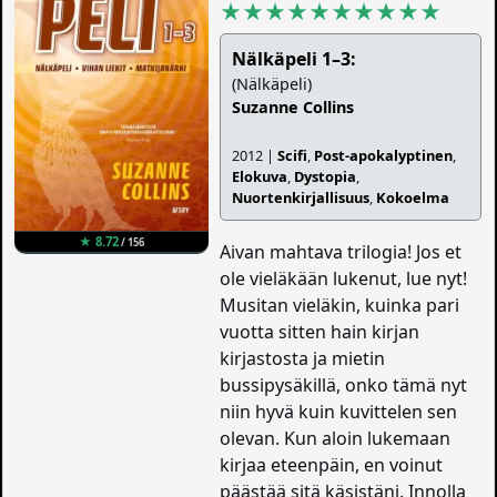
★★★★★★★★★★
Nälkäpeli 1–3:
(Nälkäpeli)
Suzanne Collins
2012 |
Scifi
,
Post-apokalyptinen
,
Elokuva
,
Dystopia
,
Nuortenkirjallisuus
,
Kokoelma
★ 8.72
/ 156
Aivan mahtava trilogia! Jos et
ole vieläkään lukenut, lue nyt!
Musitan vieläkin, kuinka pari
vuotta sitten hain kirjan
kirjastosta ja mietin
bussipysäkillä, onko tämä nyt
niin hyvä kuin kuvittelen sen
olevan. Kun aloin lukemaan
kirjaa eteenpäin, en voinut
päästää sitä käsistäni. Innolla