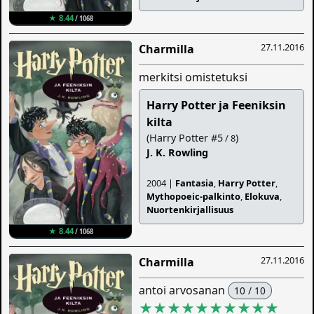
★ 8.44
/ 1068
27.11.2016
Charmilla
merkitsi omistetuksi
Harry Potter ja Feeniksin
kilta
(Harry Potter #5
)
/ 8
J. K. Rowling
2004 |
Fantasia
,
Harry Potter
,
Mythopoeic-palkinto
,
Elokuva
,
Nuortenkirjallisuus
★ 8.44
/ 1068
27.11.2016
Charmilla
antoi arvosanan
10 / 10
★★★★★★★★★★