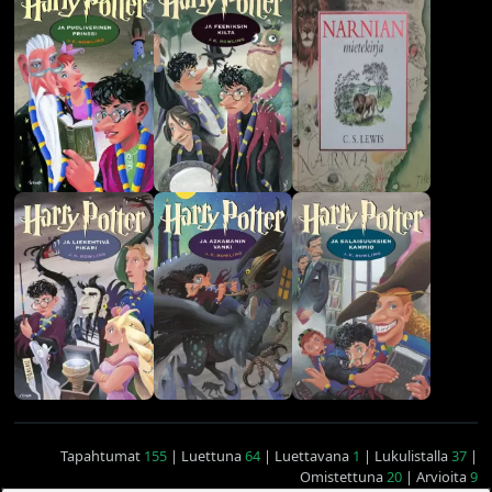
Tapahtumat
155
| Luettuna
64
| Luettavana
1
| Lukulistalla
37
|
Omistettuna
20
| Arvioita
9