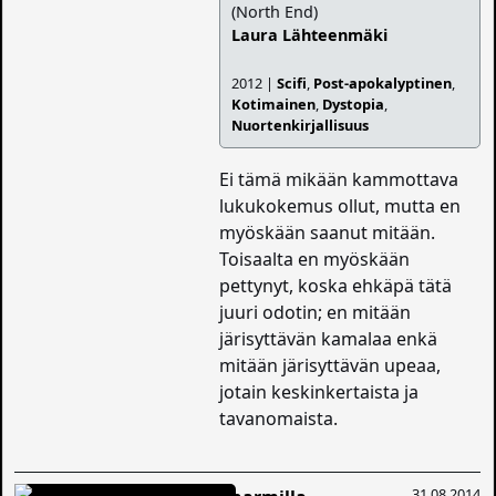
(North End)
Laura Lähteenmäki
2012 |
Scifi
,
Post-apokalyptinen
,
Kotimainen
,
Dystopia
,
Nuortenkirjallisuus
Ei tämä mikään kammottava
lukukokemus ollut, mutta en
myöskään saanut mitään.
Toisaalta en myöskään
pettynyt, koska ehkäpä tätä
juuri odotin; en mitään
järisyttävän kamalaa enkä
mitään järisyttävän upeaa,
jotain keskinkertaista ja
tavanomaista.
31.08.2014