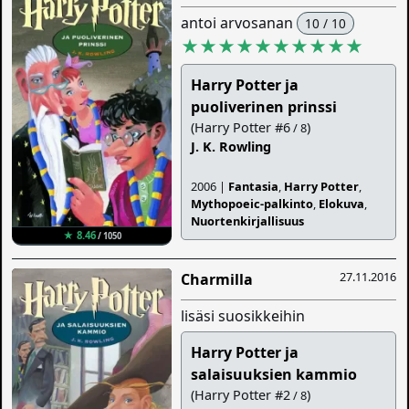
antoi arvosanan
10 / 10
★★★★★★★★★★
Harry Potter ja
puoliverinen prinssi
(Harry Potter #6
)
/ 8
J. K. Rowling
2006 |
Fantasia
,
Harry Potter
,
Mythopoeic-palkinto
,
Elokuva
,
Nuortenkirjallisuus
★ 8.46
/ 1050
27.11.2016
Charmilla
lisäsi suosikkeihin
Harry Potter ja
salaisuuksien kammio
(Harry Potter #2
)
/ 8