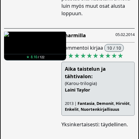
luin myös muut osat alusta
loppuun.
05.02.2014
Charmilla
kommentoi kirjaa
10 / 10
★★★★★★★★★★
★ 8.10
/ 122
Aika taistelun ja
tähtivalon:
(Karou-trilogia)
Laini Taylor
2013 |
Fantasia
,
Demonit
,
Hirviöt
,
Enkelit
,
Nuortenkirjallisuus
Yksinkertaisesti: täydellinen.