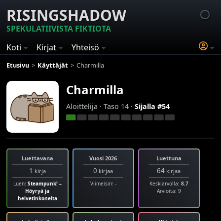
RISINGSHADOW
SPEKULATIIVISTA FIKTIOTA
Koti
Kirjat
Yhteisö
Etusivu
Käyttäjät
Charmilla
Charmilla
Aloittelija · Taso 14 ·
Sijalla #54
Luettavana
Vuosi 2026
Luettuna
1
0
64
kirja
kirjaa
kirjaa
Luen:
Steampunk! –
Viimeisin: -
Keskiarvolla:
8.7
Höyryä ja
Arvioita: 9
helvetinkoneita