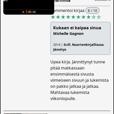
Charmilla
kommentoi kirjaa
8 / 10
★ 7.40
/ 65
★★★★★★★★
☆
☆
Kukaan ei kaipaa sinua
Michelle Gagnon
2014 |
Scifi
,
Nuortenkirjallisuus
,
Jännitys
Upea kirja. Jännittynyt tunne
pitää matkassaan
ensimmäisestä sivusta
viimeiseen sivuun ja lukemista
on pakko jatkaa ja jatkaa.
Mahtavaa lukemista
viikonlopulle.