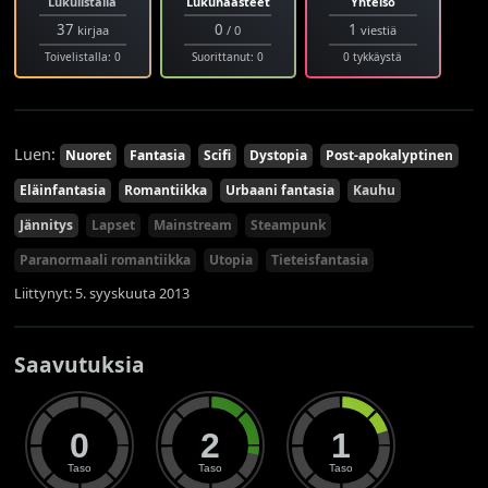
Lukulistalla
Lukuhaasteet
Yhteisö
37
0
1
kirjaa
/ 0
viestiä
Toivelistalla: 0
Suorittanut: 0
0 tykkäystä
Luen:
Nuoret
Fantasia
Scifi
Dystopia
Post-apokalyptinen
Eläinfantasia
Romantiikka
Urbaani fantasia
Kauhu
Jännitys
Lapset
Mainstream
Steampunk
Paranormaali romantiikka
Utopia
Tieteisfantasia
Liittynyt: 5. syyskuuta 2013
Saavutuksia
0
2
1
Taso
Taso
Taso