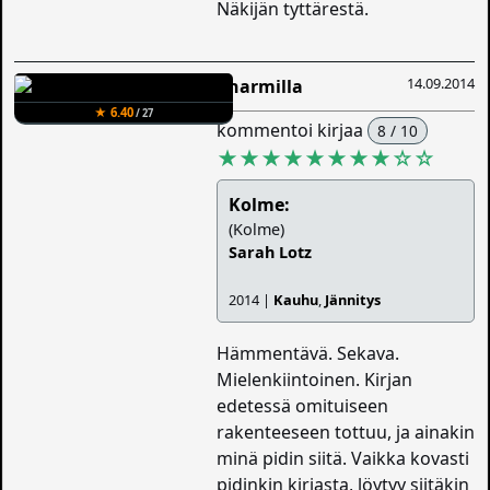
Näkijän tyttärestä.
14.09.2014
Charmilla
★ 6.40
/ 27
kommentoi kirjaa
8 / 10
★★★★★★★★
☆
☆
Kolme:
(Kolme)
Sarah Lotz
2014 |
Kauhu
,
Jännitys
Hämmentävä. Sekava.
Mielenkiintoinen. Kirjan
edetessä omituiseen
rakenteeseen tottuu, ja ainakin
minä pidin siitä. Vaikka kovasti
pidinkin kirjasta, löytyy siitäkin