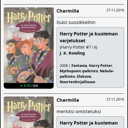
27.11.2016
Charmilla
lisäsi suosikkeihin
Harry Potter ja kuoleman
varjelukset
(Harry Potter #7
)
/ 8
J. K. Rowling
2008 |
Fantasia
,
Harry Potter
,
Mythopoeic-palkinto
,
Nebula-
palkinto
,
Elokuva
,
Nuortenkirjallisuus
★ 8.70
/ 1029
27.11.2016
Charmilla
merkitsi omistetuksi
Harry Potter ja kuoleman