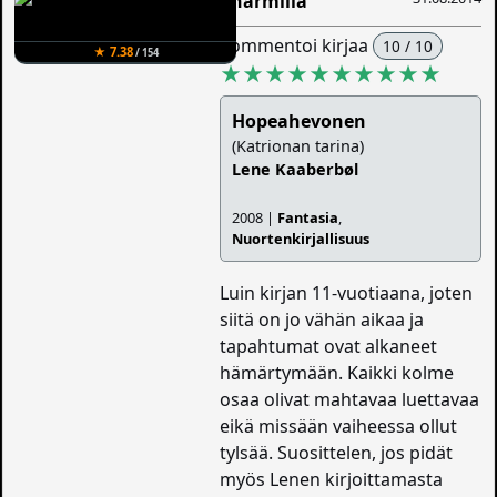
Charmilla
kommentoi kirjaa
10 / 10
★ 7.38
/ 154
★★★★★★★★★★
Hopeahevonen
(Katrionan tarina)
Lene Kaaberbøl
2008 |
Fantasia
,
Nuortenkirjallisuus
Luin kirjan 11-vuotiaana, joten
siitä on jo vähän aikaa ja
tapahtumat ovat alkaneet
hämärtymään. Kaikki kolme
osaa olivat mahtavaa luettavaa
eikä missään vaiheessa ollut
tylsää. Suosittelen, jos pidät
myös Lenen kirjoittamasta