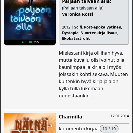
Paljaan taivaan alla:
(Paljaan taivaan alla)
Veronica Rossi
2012 |
Scifi
,
Post-apokalyptinen
,
Dystopia
,
Nuortenkirjallisuus
,
Ekokatastrofit
★ 8.38
/ 255
Mielestäni kirja oli ihan hyvä,
mutta kuvailu olisi voinut olla
kauniimpaa ja kirja oli myös
joissakin kohti sekava. Muuten
kuitenkin hyvä kirja ja aion
kyllä tulla lukemaan
uudestaankin.
12.01.2014
Charmilla
kommentoi kirjaa
10 / 10