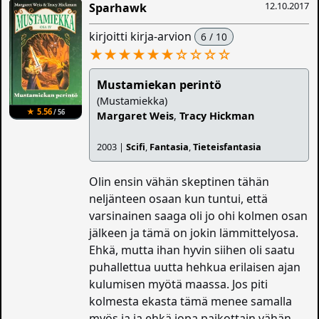
12.10.2017
Sparhawk
kirjoitti kirja-arvion
6 / 10
★★★★★★
☆
☆
☆
☆
Mustamiekan perintö
(Mustamiekka)
★ 5.56
/ 56
Margaret Weis
,
Tracy Hickman
2003 |
Scifi
,
Fantasia
,
Tieteisfantasia
Olin ensin vähän skeptinen tähän
neljänteen osaan kun tuntui, että
varsinainen saaga oli jo ohi kolmen osan
jälkeen ja tämä on jokin lämmittelyosa.
Ehkä, mutta ihan hyvin siihen oli saatu
puhallettua uutta hehkua erilaisen ajan
kulumisen myötä maassa. Jos piti
kolmesta ekasta tämä menee samalla
myös ja ja ehkä jopa paikottain vähän