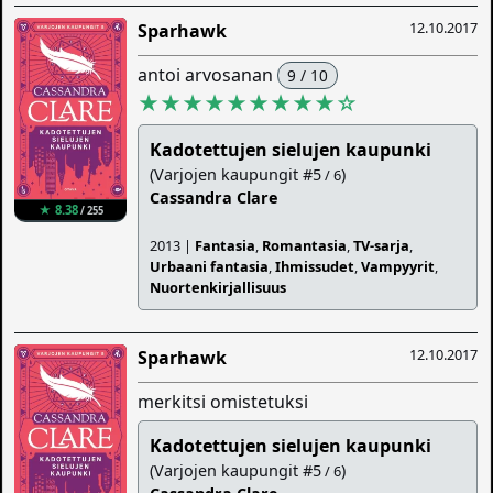
12.10.2017
Sparhawk
antoi arvosanan
9 / 10
★★★★★★★★★
☆
Kadotettujen sielujen kaupunki
(Varjojen kaupungit #5
)
/ 6
Cassandra Clare
★ 8.38
/ 255
2013 |
Fantasia
,
Romantasia
,
TV-sarja
,
Urbaani fantasia
,
Ihmissudet
,
Vampyyrit
,
Nuortenkirjallisuus
12.10.2017
Sparhawk
merkitsi omistetuksi
Kadotettujen sielujen kaupunki
(Varjojen kaupungit #5
)
/ 6