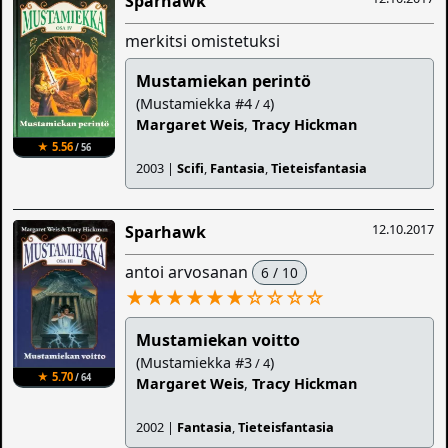
Sparhawk
merkitsi omistetuksi
Mustamiekan perintö
(Mustamiekka #4
)
/ 4
Margaret Weis
,
Tracy Hickman
★ 5.56
/ 56
2003 |
Scifi
,
Fantasia
,
Tieteisfantasia
12.10.2017
Sparhawk
antoi arvosanan
6 / 10
★★★★★★
☆
☆
☆
☆
Mustamiekan voitto
(Mustamiekka #3
)
/ 4
★ 5.70
/ 64
Margaret Weis
,
Tracy Hickman
2002 |
Fantasia
,
Tieteisfantasia