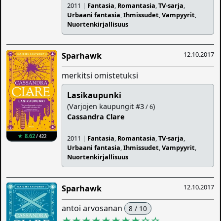
2011 |
Fantasia
,
Romantasia
,
TV-sarja
,
Urbaani fantasia
,
Ihmissudet
,
Vampyyrit
,
Nuortenkirjallisuus
12.10.2017
Sparhawk
merkitsi omistetuksi
Lasikaupunki
(Varjojen kaupungit #3
)
/ 6
Cassandra Clare
★ 8.62
/ 422
2011 |
Fantasia
,
Romantasia
,
TV-sarja
,
Urbaani fantasia
,
Ihmissudet
,
Vampyyrit
,
Nuortenkirjallisuus
12.10.2017
Sparhawk
antoi arvosanan
8 / 10
★★★★★★★★
☆
☆