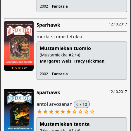
2002 |
Fantasia
12.10.2017
Sparhawk
merkitsi omistetuksi
Mustamiekan tuomio
(Mustamiekka #2
)
/ 4
Margaret Weis
,
Tracy Hickman
★ 5.88
/ 72
2002 |
Fantasia
12.10.2017
Sparhawk
antoi arvosanan
6 / 10
★★★★★★
☆
☆
☆
☆
Mustamiekan taonta
(Mustamiekka #1
)
/ 4