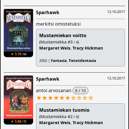
12.10.2017
Sparhawk
merkitsi omistetuksi
Mustamiekan voitto
(Mustamiekka #3
)
/ 4
Margaret Weis
,
Tracy Hickman
★ 5.70
/ 64
2002 |
Fantasia
,
Tieteisfantasia
12.10.2017
Sparhawk
antoi arvosanan
6 / 10
★★★★★★
☆
☆
☆
☆
Mustamiekan tuomio
(Mustamiekka #2
)
/ 4
★ 5.88
/ 72
Margaret Weis
,
Tracy Hickman