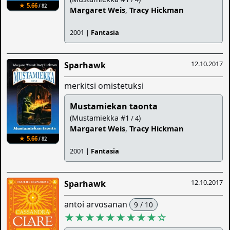
★ 5.66
/ 82
Margaret Weis
,
Tracy Hickman
2001 |
Fantasia
12.10.2017
Sparhawk
merkitsi omistetuksi
Mustamiekan taonta
(Mustamiekka #1
)
/ 4
Margaret Weis
,
Tracy Hickman
★ 5.66
/ 82
2001 |
Fantasia
12.10.2017
Sparhawk
antoi arvosanan
9 / 10
★★★★★★★★★
☆