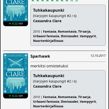
Tuhkakaupunki
(Varjojen kaupungit #2
)
/ 6
Cassandra Clare
★ 8.22
/ 471
2010 |
Fantasia
,
Romantasia
,
TV-sarja
,
Urbaani fantasia
,
Ihmissudet
,
Vampyyrit
,
Nuortenkirjallisuus
12.10.2017
Sparhawk
merkitsi omistetuksi
Tuhkakaupunki
(Varjojen kaupungit #2
)
/ 6
Cassandra Clare
★ 8.22
/ 471
2010 |
Fantasia
,
Romantasia
,
TV-sarja
,
Urbaani fantasia
,
Ihmissudet
,
Vampyyrit
,
Nuortenkirjallisuus