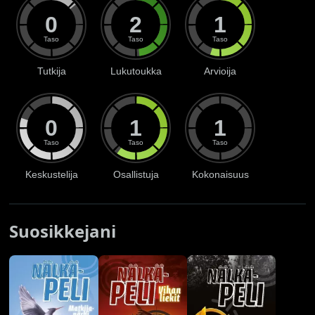
0
2
1
Taso
Taso
Taso
Tutkija
Lukutoukka
Arvioija
0
1
1
Taso
Taso
Taso
Keskustelija
Osallistuja
Kokonaisuus
Suosikkejani