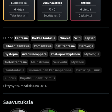
Lukulistalla
Lukuhaasteet
Yhteisö
4
0
4
kirjaa
/ 0
viestiä
Toivelistalla: 1
Suorittanut: 0
0 tykkäystä
Luen:
Fantasia
Korkea fantasia
Nuoret
Scifi
Lapset
Urbaani fantasia
Romantasia
Satufantasia
Tietokirja
Dystopia
Avaruusooppera
Post-apokalyptinen
Mytologia
Tieteisfantasia
Mainstream
Seikkailu
Mysteeri
Eläinfantasia
Suomalainen kansanperinne
Rikoskirjallisuus
Runous
Kirjallisuudentutkimus
Liittynyt: 5. maaliskuuta 2014
Saavutuksia