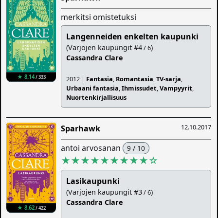
merkitsi omistetuksi
Langenneiden enkelten kaupunki
(Varjojen kaupungit #4
)
/ 6
Cassandra Clare
★ 8.14
/ 333
2012 |
Fantasia
,
Romantasia
,
TV-sarja
,
Urbaani fantasia
,
Ihmissudet
,
Vampyyrit
,
Nuortenkirjallisuus
12.10.2017
Sparhawk
antoi arvosanan
9 / 10
★★★★★★★★★
☆
Lasikaupunki
(Varjojen kaupungit #3
)
/ 6
Cassandra Clare
★ 8.62
/ 422