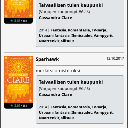
Taivaallisen tulen kaupunki
(Varjojen kaupungit #6
)
/ 6
Cassandra Clare
★ 8.66
/ 181
2014 |
Fantasia
,
Romantasia
,
TV-sarja
,
Urbaani fantasia
,
Ihmissudet
,
Vampyyrit
,
Nuortenkirjallisuus
12.10.2017
Sparhawk
merkitsi omistetuksi
Taivaallisen tulen kaupunki
(Varjojen kaupungit #6
)
/ 6
Cassandra Clare
★ 8.66
/ 181
2014 |
Fantasia
,
Romantasia
,
TV-sarja
,
Urbaani fantasia
,
Ihmissudet
,
Vampyyrit
,
Nuortenkirjallisuus