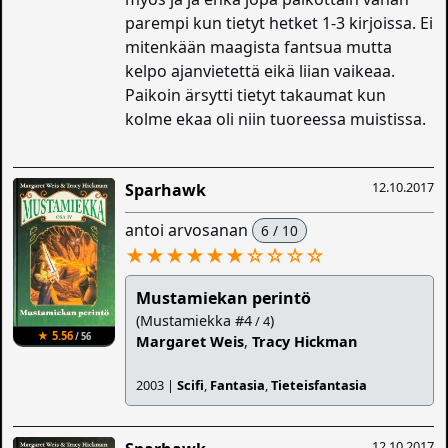
parempi kun tietyt hetket 1-3 kirjoissa. Ei
mitenkään maagista fantsua mutta
kelpo ajanvietettä eikä liian vaikeaa.
Paikoin ärsytti tietyt takaumat kun
kolme ekaa oli niin tuoreessa muistissa.
12.10.2017
Sparhawk
antoi arvosanan
6 / 10
★★★★★★
☆
☆
☆
☆
Mustamiekan perintö
(Mustamiekka #4
)
/ 4
★ 5.56
/ 56
Margaret Weis
,
Tracy Hickman
2003 |
Scifi
,
Fantasia
,
Tieteisfantasia
12.10.2017