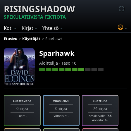
RISINGSHADOW
SPEKULATIIVISTA FIKTIOTA
Koti
Kirjat
Yhteisö
Etusivu
Käyttäjät
Sparhawk
Sparhawk
Aloittelija · Taso 16
Luettavana
Vuosi 2026
Luettuna
0
0
74
kirjaa
kirjaa
kirjaa
Luen: -
Viimeisin: -
Keskiarvolla:
7.5
Arvioita: 16