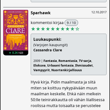
12.10.2017
Sparhawk
kommentoi kirjaa
9 / 10
★★★★★★★★★
☆
Luukaupunki:
(Varjojen kaupungit)
Cassandra Clare
★ 8.24
/ 623
2009 |
Fantasia
,
Romantasia
,
TV-sarja
,
Elokuva
,
Urbaani fantasia
,
Ihmissudet
,
Vampyyrit
,
Nuortenkirjallisuus
Hyvä kirja. Pidin maailmasta ja siitä
miten se koittuu nykypäivään muun
maailman keskelle. Ehkä näin melkein
50:lle teinirakkautta oli vähän liiallisessa
roolissa mutta toisaalta se perustelee