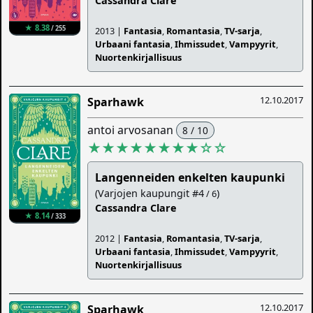
Cassandra Clare
★ 8.38
/ 255
2013 |
Fantasia
,
Romantasia
,
TV-sarja
,
Urbaani fantasia
,
Ihmissudet
,
Vampyyrit
,
Nuortenkirjallisuus
12.10.2017
Sparhawk
antoi arvosanan
8 / 10
★★★★★★★★
☆
☆
Langenneiden enkelten kaupunki
(Varjojen kaupungit #4
)
/ 6
Cassandra Clare
★ 8.14
/ 333
2012 |
Fantasia
,
Romantasia
,
TV-sarja
,
Urbaani fantasia
,
Ihmissudet
,
Vampyyrit
,
Nuortenkirjallisuus
12.10.2017
Sparhawk