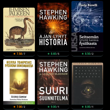
★ 7.58
★ 8.60
★ 8.50
/ 7
/ 5
/ 2
★ 7.00
★ 9.00
★ 8.00
/ 2
/ 1
/ 1