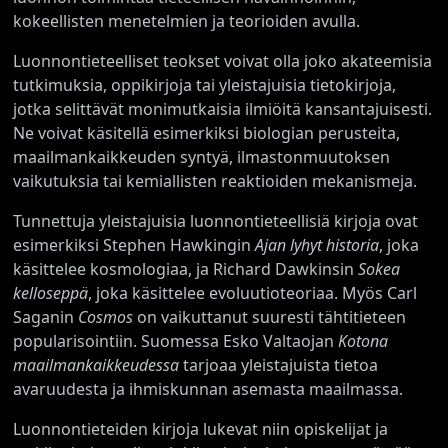
kokeellisten menetelmien ja teorioiden avulla.
Luonnontieteelliset teokset voivat olla joko akateemisia
tutkimuksia, oppikirjoja tai yleistajuisia tietokirjoja,
jotka selittävät monimutkaisia ilmiöitä kansantajuisesti.
Ne voivat käsitellä esimerkiksi biologian perusteita,
maailmankaikkeuden syntyä, ilmastonmuutoksen
vaikutuksia tai kemiallisten reaktioiden mekanismeja.
Tunnettuja yleistajuisia luonnontieteellisiä kirjoja ovat
esimerkiksi Stephen Hawkingin
Ajan lyhyt historia
, joka
käsittelee kosmologiaa, ja Richard Dawkinsin
Sokea
kelloseppä
, joka käsittelee evoluutioteoriaa. Myös Carl
Saganin
Cosmos
on vaikuttanut suuresti tähtitieteen
popularisointiin. Suomessa Esko Valtaojan
Kotona
maailmankaikkeudessa
tarjoaa yleistajuista tietoa
avaruudesta ja ihmiskunnan asemasta maailmassa.
Luonnontieteiden kirjoja lukevat niin opiskelijat ja