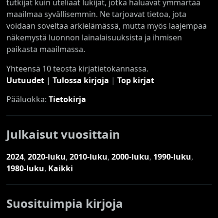
tutkijat kuin uteliaat lukijat, jotka haluavat ymmärtää
maailmaa syvällisemmin. Ne tarjoavat tietoa, jota
voidaan soveltaa arkielämässä, mutta myös laajempaa
näkemystä luonnon lainalaisuuksista ja ihmisen
paikasta maailmassa.
Yhteensä 10 teosta kirjatietokannassa.
Uutuudet
|
Tulossa kirjoja
|
Top kirjat
Pääluokka:
Tietokirja
Julkaisut vuosittain
2024
,
2020-luku
,
2010-luku
,
2000-luku
,
1990-luku
,
1980-luku
,
Kaikki
Suosituimpia kirjoja