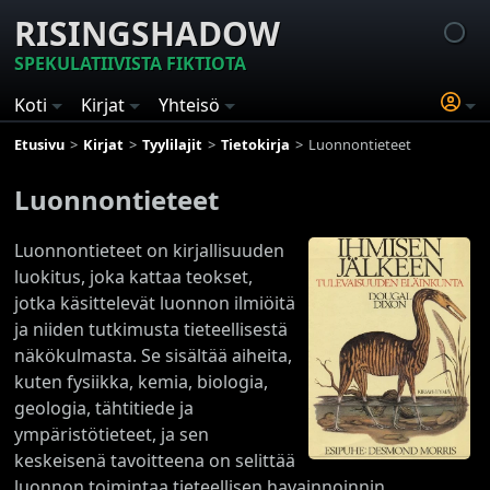
RISINGSHADOW
SPEKULATIIVISTA FIKTIOTA
Koti
Kirjat
Yhteisö
Etusivu
Kirjat
Tyylilajit
Tietokirja
Luonnontieteet
Luonnontieteet
Luonnontieteet on kirjallisuuden
luokitus, joka kattaa teokset,
jotka käsittelevät luonnon ilmiöitä
ja niiden tutkimusta tieteellisestä
näkökulmasta. Se sisältää aiheita,
kuten fysiikka, kemia, biologia,
geologia, tähtitiede ja
ympäristötieteet, ja sen
keskeisenä tavoitteena on selittää
luonnon toimintaa tieteellisen havainnoinnin,