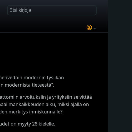
ltimenvedoin modernin fysiikan
ään modernista tieteestä”.
tomiin arvoituksiin ja yrityksiin selvittää
aailmankaikkeuden alku, miksi ajalla on
den merkitys ihmiskunnalle?
udet on myyty 28 kielelle.