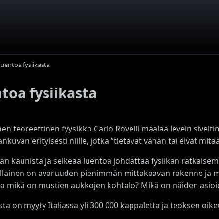
luentoa fysiikasta
toa fysiikasta
inen teoreettinen fyysikko Carlo Rovelli maalaa levein sive
kuvan erityisesti niille, jotka ”tietävät vähän tai eivät mit
n kaunista ja selkeää luentoa johdattaa fysiikan ratkaisemat
Millainen on avaruuden pienimmän mittakaavan rakenne ja m
ja mikä on mustien aukkojen kohtalo? Mikä on näiden asioi
ta on myyty Italiassa yli 300 000 kappaletta ja teoksen oike