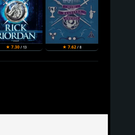
★ 7.30
★ 7.62
★ 8.50
/ 13
/ 8
/