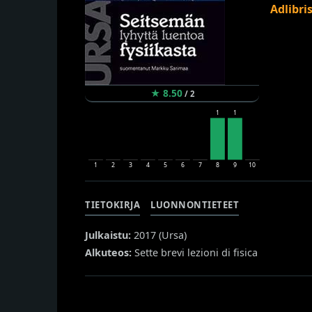
Adlibri
★
8.50
/
2
1
1
1
2
3
4
5
6
7
8
9
10
TIETOKIRJA
LUONNONTIETEET
Julkaistu:
2017 (
Ursa
)
Alkuteos:
Sette brevi lezioni di fisica