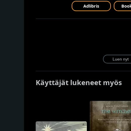
Adlibris
Book
Käyttäjät lukeneet myös