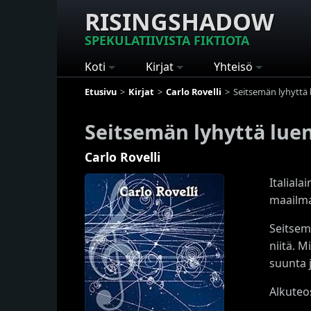
RISINGSHADOW
SPEKULATIIVISTA FIKTIOTA
Koti
Kirjat
Yhteisö
Etusivu
Kirjat
Carlo Rovelli
Seitsemän lyhyttä 
Seitsemän lyhyttä luen
Carlo Rovelli
Italiala
maailman
Seitsemä
niitä. 
suunta 
Alkuteos