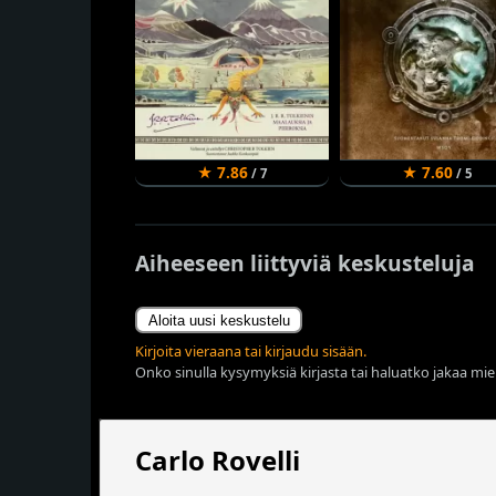
★ 7.86
★ 7.60
/ 7
/ 5
Aiheeseen liittyviä keskusteluja
Aloita uusi keskustelu
Kirjoita vieraana tai kirjaudu sisään.
Onko sinulla kysymyksiä kirjasta tai haluatko jakaa miel
Carlo Rovelli