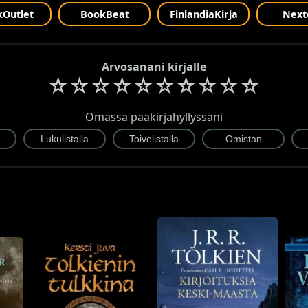
Outlet
BookBeat
FinlandiaKirja
Next
Arvosanani kirjalle
☆
☆
☆
☆
☆
☆
☆
☆
☆
☆
Omassa pääkirjahyllyssäni