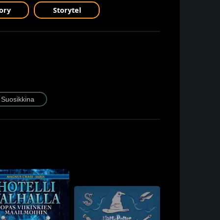
ory
Storytel