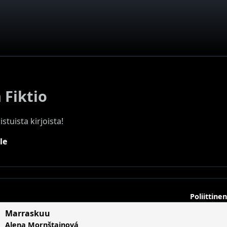
 Fiktio
stuista kirjoista!
le
Poliittinen
Marraskuu
Alena Mornštajnová