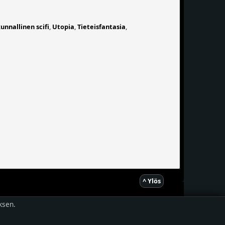
unnallinen scifi
,
Utopia
,
Tieteisfantasia
,
^ Ylös
ksen.