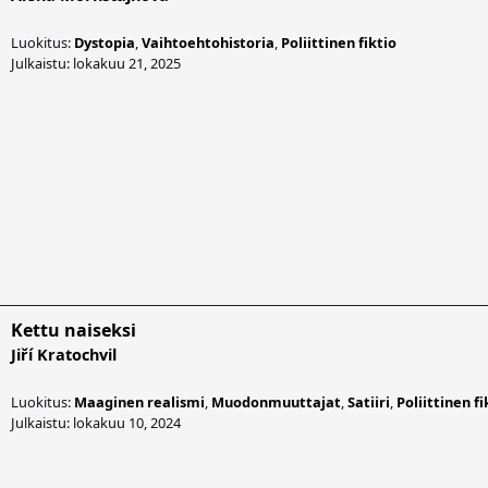
Luokitus:
Dystopia
,
Vaihtoehtohistoria
,
Poliittinen fiktio
Julkaistu: lokakuu 21, 2025
Kettu naiseksi
Jiří Kratochvil
Luokitus:
Maaginen realismi
,
Muodonmuuttajat
,
Satiiri
,
Poliittinen fi
Julkaistu: lokakuu 10, 2024