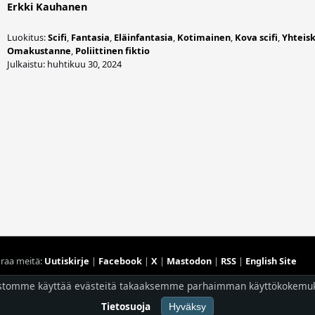
Erkki Kauhanen
Luokitus:
Scifi
,
Fantasia
,
Eläinfantasia
,
Kotimainen
,
Kova scifi
,
Yhteisk
Omakustanne
,
Poliittinen fiktio
Julkaistu: huhtikuu 30, 2024
raa meitä:
Uutiskirje
|
Facebook
|
X
|
Mastodon
|
RSS
|
English Site
Hostingpalvelun tarjoaa
Planeetta Internet Oy
stomme käyttää evästeitä takaaksemme parhaimman käyttökokemu
© 1996 - 2026 Risingshadow. Kaikki oikeudet pidätetään.
Tietosuoja
Hyväksy