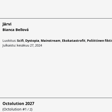
Järvi
Bianca Bellová
Luokitus:
Scifi
,
Dystopia
,
Mainstream
,
Ekokatastrofit
,
Poliittinen fikt
Julkaistu: kesäkuu 27, 2024
Octolution 2027
(
Octolution
#1
)
/ 2