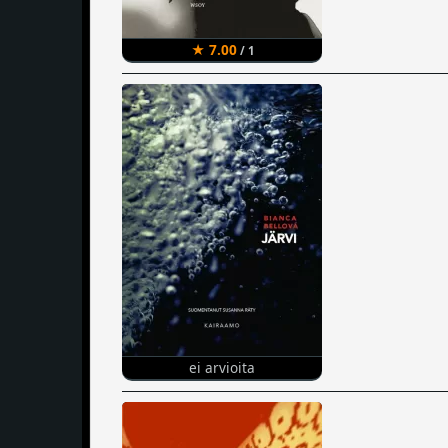
★ 7.00
/ 1
ei arvioita