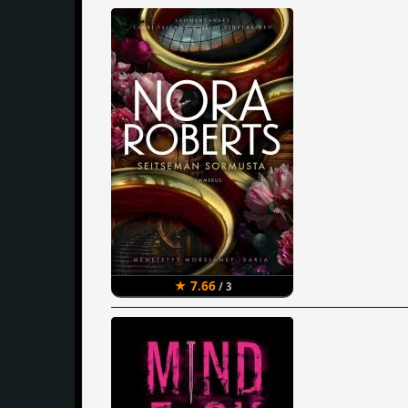
★ 7.66
/ 3