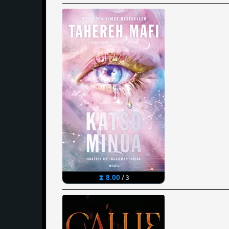
⧗ 8.00
/ 3