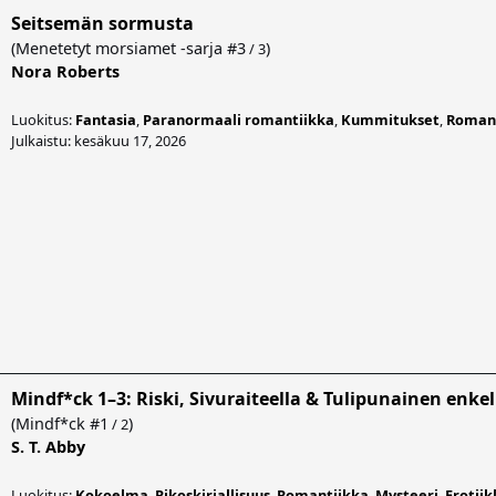
Seitsemän sormusta
(
Menetetyt morsiamet -sarja
#3
)
/ 3
Nora Roberts
Luokitus:
Fantasia
,
Paranormaali romantiikka
,
Kummitukset
,
Roman
Julkaistu: kesäkuu 17, 2026
Mindf*ck 1–3: Riski, Sivuraiteella & Tulipunainen enkel
(
Mindf*ck
#1
)
/ 2
S. T. Abby
Luokitus:
Kokoelma
,
Rikoskirjallisuus
,
Romantiikka
,
Mysteeri
,
Erotiik