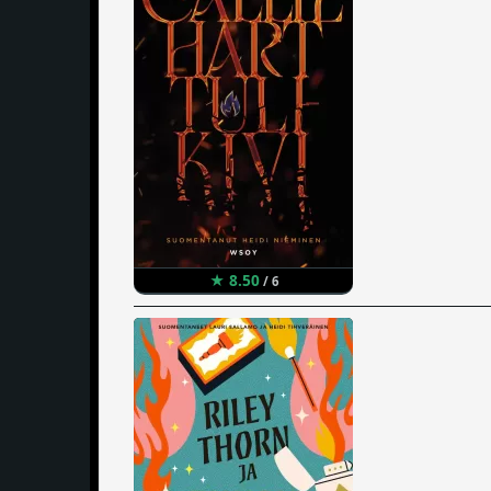
★ 8.50
/ 6