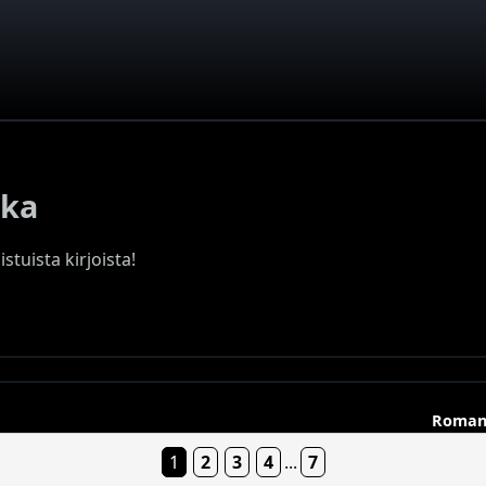
kka
stuista kirjoista!
Roman
1
2
3
4
...
7