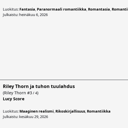
Luokitus:
Fantasia
,
Paranormaali romantiikka
,
Romantasia
,
Romanti
Julkaistu: heinäkuu 6, 2026
Riley Thorn ja tuhon tuulahdus
(
Riley Thorn
#3
)
/ 4
Lucy Score
Luokitus:
Maaginen realismi
,
Rikoskirjallisuus
,
Romantiikka
Julkaistu: kesäkuu 29, 2026