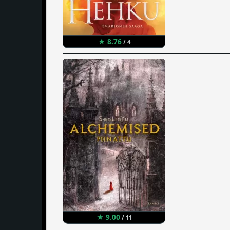
★ 8.76
/ 4
★ 9.00
/ 11