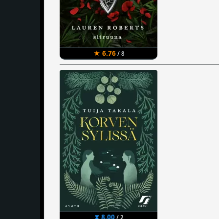
★ 6.76
/ 8
⧗ 8.00
/ 2