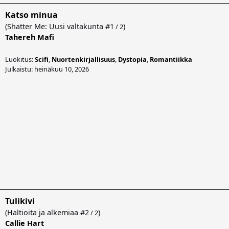
Katso minua
(
Shatter Me: Uusi valtakunta
#1
)
/ 2
Tahereh Mafi
Luokitus:
Scifi
,
Nuortenkirjallisuus
,
Dystopia
,
Romantiikka
Julkaistu: heinäkuu 10, 2026
Tulikivi
(
Haltioita ja alkemiaa
#2
)
/ 2
Callie Hart