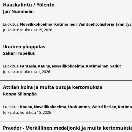
Haaskalintu / Yölento
Juri Nummelin
Luokitus:
Novellikokoelma
,
Kotimainen
,
Vaihtoehtohistoria
,
Jännitys
Julkaistu: toukokuu 15, 2026
Ikuinen ylioppilas
Sakari Topelius
Luokitus:
Fantasia
,
Kauhu
,
Novellikokoelma
,
Kotimainen
,
Sadut
Julkaistu: toukokuu 1, 2026
Attilan koira ja muita outoja kertomuksia
Roope Sillanpää
Luokitus:
Kauhu
,
Novellikokoelma
,
Uuskumma
,
Weird fiction
,
Kotima
Julkaistu: huhtikuu 15, 2026
Praedor - Merkillinen medaljonki ja muita kertomuksi