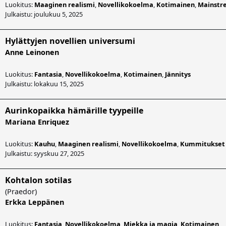
Luokitus:
Maaginen realismi
,
Novellikokoelma
,
Kotimainen
,
Mainstr
Julkaistu: joulukuu 5, 2025
Hylättyjen novellien universumi
Anne Leinonen
Luokitus:
Fantasia
,
Novellikokoelma
,
Kotimainen
,
Jännitys
Julkaistu: lokakuu 15, 2025
Aurinkopaikka hämärille tyypeille
Mariana Enriquez
Luokitus:
Kauhu
,
Maaginen realismi
,
Novellikokoelma
,
Kummitukset
Julkaistu: syyskuu 27, 2025
Kohtalon sotilas
(
Praedor
)
Erkka Leppänen
Luokitus:
Fantasia
,
Novellikokoelma
,
Miekka ja magia
,
Kotimainen