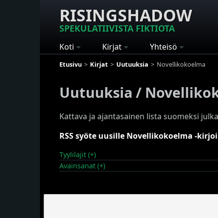
RISINGSHADOW
SPEKULATIIVISTA FIKTIOTA
Koti
Kirjat
Yhteisö
Etusivu
Kirjat
Uutuuksia
Novellikokoelma
Uutuuksia / Novelliko
Kattava ja ajantasainen lista suomeksi julkai
RSS syöte uusille Novellikokoelma -kirjoi
Tyylilajit (+)
Avainsanat (+)