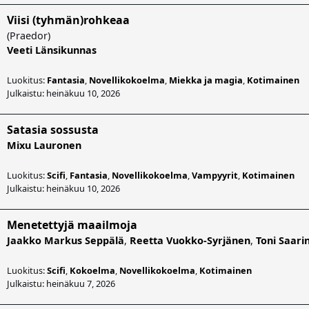
Viisi (tyhmän)rohkeaa
(
Praedor
)
Veeti Länsikunnas
Luokitus:
Fantasia
,
Novellikokoelma
,
Miekka ja magia
,
Kotimainen
Julkaistu: heinäkuu 10, 2026
Satasia sossusta
Mixu Lauronen
Luokitus:
Scifi
,
Fantasia
,
Novellikokoelma
,
Vampyyrit
,
Kotimainen
Julkaistu: heinäkuu 10, 2026
Menetettyjä maailmoja
Jaakko Markus Seppälä
,
Reetta Vuokko-Syrjänen
,
Toni Saari
Luokitus:
Scifi
,
Kokoelma
,
Novellikokoelma
,
Kotimainen
Julkaistu: heinäkuu 7, 2026