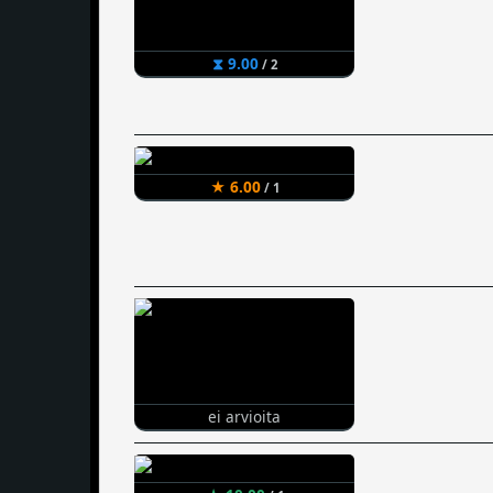
⧗ 9.00
/ 2
★ 6.00
/ 1
ei arvioita