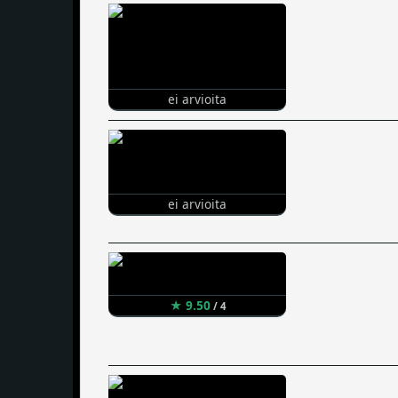
ei arvioita
ei arvioita
★ 9.50
/ 4