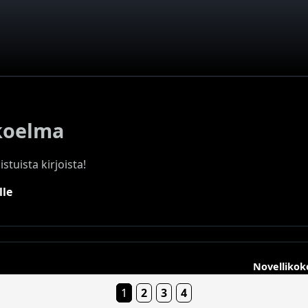
koelma
stuista kirjoista!
lle
Novelliko
1
2
3
4