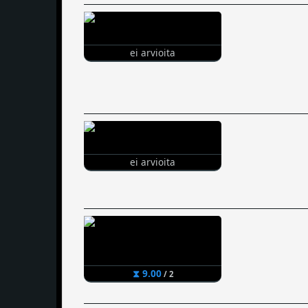
ei arvioita
ei arvioita
⧗ 9.00
/ 2