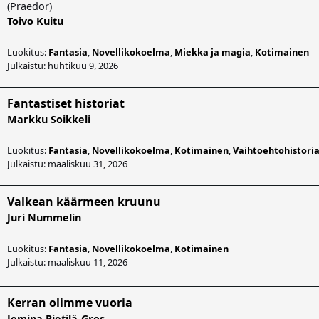
(
Praedor
)
Toivo Kuitu
Luokitus:
Fantasia
,
Novellikokoelma
,
Miekka ja magia
,
Kotimainen
Julkaistu: huhtikuu 9, 2026
Fantastiset historiat
Markku Soikkeli
Luokitus:
Fantasia
,
Novellikokoelma
,
Kotimainen
,
Vaihtoehtohistori
Julkaistu: maaliskuu 31, 2026
Valkean käärmeen kruunu
Juri Nummelin
Luokitus:
Fantasia
,
Novellikokoelma
,
Kotimainen
Julkaistu: maaliskuu 11, 2026
Kerran olimme vuoria
Jemina Pietilä-Gros