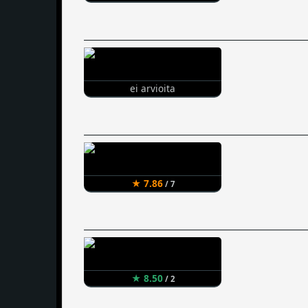
ei arvioita
★ 7.86
/ 7
★ 8.50
/ 2