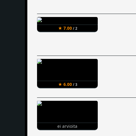
★ 7.00
/ 2
★ 6.00
/ 3
ei arvioita